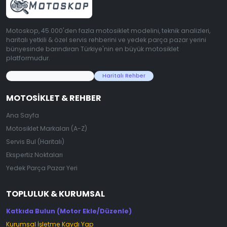
Motoskop, 45.000'den fazla motosiklet modelini, teknik analizleri,
haritalı yetkili & özel servis rehberini ve yedek parça pazar yerini
bünyesinde barındıran Türkiye'nin en büyük motosiklet
platformudur.
45.000+ Motosiklet Verisi
Haritalı Rehber
MOTOSIKLET & REHBER
Ana Sayfa
Motosiklet Markaları (A-Z)
Servis Bul (Haritalı)
Ekspertiz Noktaları
Yedek Parça Pazar Yeri
TOPLULUK & KURUMSAL
Katkıda Bulun (Motor Ekle/Düzenle)
Kurumsal İşletme Kaydı Yap