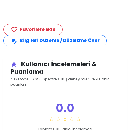
Favorilere Ekle
favorite_border
Bilgileri Düzenle / Düzeltme Öner
edit_note
Kullanıcı İncelemeleri &
star
Puanlama
AJS Model 16 350 Spectre sürüş deneyimleri ve kullanıcı
puanları
0.0
☆ ☆ ☆ ☆ ☆
Toplam 0 Kullanıcı İncelemesi