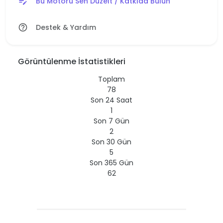
Bu Motoru Sen Düzelt / Katkıda Bulun
edit_note
Destek & Yardım
help_outline
Görüntülenme İstatistikleri
Toplam
78
Son 24 Saat
1
Son 7 Gün
2
Son 30 Gün
5
Son 365 Gün
62