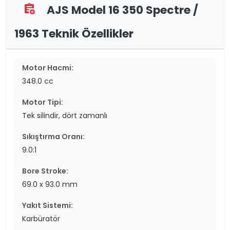
AJS Model 16 350 Spectre /
assignment_add
1963 Teknik Özellikler
Motor Hacmi:
348.0 cc
Motor Tipi:
Tek silindir, dört zamanlı
Sıkıştırma Oranı:
9.0:1
Bore Stroke:
69.0 x 93.0 mm
Yakıt Sistemi:
Karbüratör