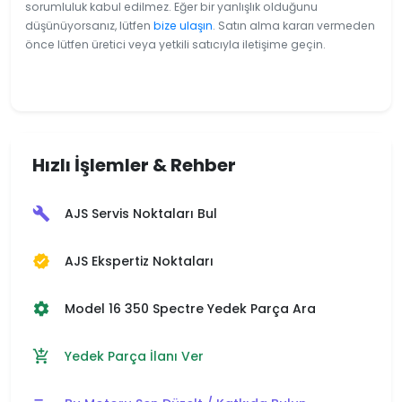
sorumluluk kabul edilmez. Eğer bir yanlışlık olduğunu
düşünüyorsanız, lütfen
bize ulaşın
. Satın alma kararı vermeden
önce lütfen üretici veya yetkili satıcıyla iletişime geçin.
Hızlı İşlemler & Rehber
AJS Servis Noktaları Bul
build
AJS Ekspertiz Noktaları
verified
Model 16 350 Spectre Yedek Parça Ara
settings
Yedek Parça İlanı Ver
add_shopping_cart