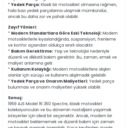
*
Yedek Parça:
Klasik bir motosiklet olmasına rağmen,
hala bazı yedek parçalarına ulaşmak mümkündür,
ancak bu daha zor ve pahalı olabilir.
Zayıf Yönleri:
*
Modern Standartlara Göre Eski Teknoloji:
Modern
motosikletlerle kıyaslandığında, süspansiyon, frenleme
ve konfor açısından oldukça sınırlı olacaktır.
*
Bakım Gerektirme:
Yaşı ve teknolojisi nedeniyle
düzenli ve dikkatli bakım gerektirir. Bu, zaman, emek ve
maliyet anlamına gelir.
*
Kullanım Kolaylığı:
Modern motosikletlere alışkın
olanlar için sürüşü ve kullanımı alışılmadık gelebilir.
*
Yedek Parça ve Onarım Maliyetleri:
Yedek parça
bulunması ve onarım maliyetleri yüksek olabilir.
Sonuç:
1959 AJS Model 16 350 Spectre, klasik motosiklet
koleksiyoncuları ve bu dönemin nostaljisini yaşamak
isteyenler için ideal bir seçenektir. Ancak, modern bir
motosiklet beklememek ve düzenli bakım için zaman
ve kaynak ayırmak önemlidir. Sürüş keyfinden ziyade,