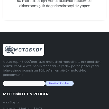
Bu motosiklet için henüz kullanıcı incelemesi
eklenmemiş. İlk değerlendirmeyi siz yapın!
Motoskop, 45.000'den fazla motosiklet modelini, teknik analizleri,
haritalı yetkili & özel servis rehberini ve yedek parça pazar yerini
bünyesinde barındıran Türkiye'nin en büyük motosiklet
platformudur.
45.000+ Motosiklet Verisi
Haritalı Rehber
MOTOSIKLET & REHBER
Ana Sayfa
Motosiklet Markaları (A-Z)