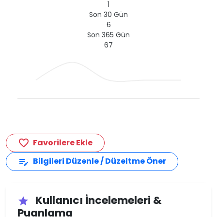
1
Son 30 Gün
6
Son 365 Gün
67
Favorilere Ekle
favorite_border
Bilgileri Düzenle / Düzeltme Öner
edit_note
Kullanıcı İncelemeleri &
star
Puanlama