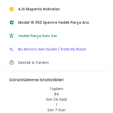
AJS Ekspertiz Noktaları
verified
Model 16 350 Spectre Yedek Parça Ara
settings
Yedek Parça İlanı Ver
add_shopping_cart
Bu Motoru Sen Düzelt / Katkıda Bulun
edit_note
Destek & Yardım
help_outline
Görüntülenme İstatistikleri
Toplam
84
Son 24 Saat
1
Son 7 Gün