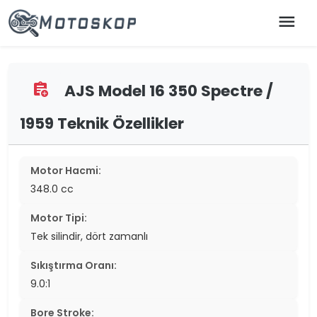
menu
AJS Model 16 350 Spectre /
assignment_add
1959 Teknik Özellikler
Motor Hacmi:
348.0 cc
Motor Tipi:
Tek silindir, dört zamanlı
Sıkıştırma Oranı:
9.0:1
Bore Stroke: