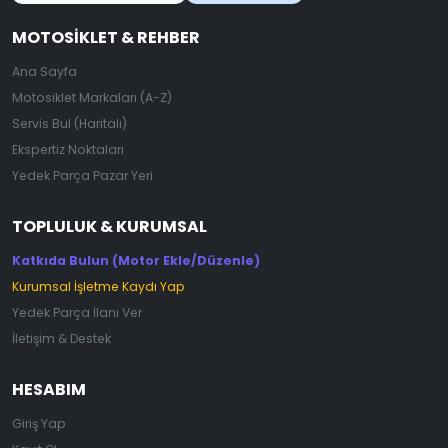
MOTOSIKLET & REHBER
Ana Sayfa
Motosiklet Markaları (A-Z)
Servis Bul (Haritalı)
Ekspertiz Noktaları
Yedek Parça Pazar Yeri
TOPLULUK & KURUMSAL
Katkıda Bulun (Motor Ekle/Düzenle)
Kurumsal İşletme Kaydı Yap
Yedek Parça İlanı Ver
İletişim & Destek
HESABIM
Giriş Yap