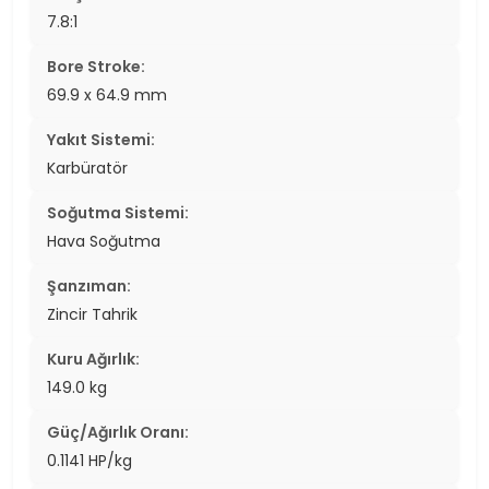
7.8:1
Bore Stroke:
69.9 x 64.9 mm
Yakıt Sistemi:
Karbüratör
Soğutma Sistemi:
Hava Soğutma
Şanzıman:
Zincir Tahrik
Kuru Ağırlık:
149.0 kg
Güç/Ağırlık Oranı:
0.1141 HP/kg