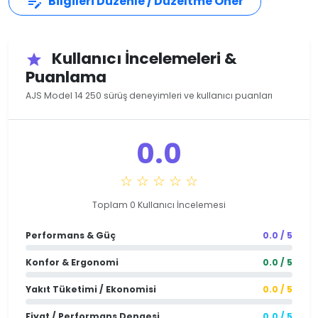
Bilgileri Düzenle / Düzeltme Öner
edit_note
Kullanıcı İncelemeleri &
star
Puanlama
AJS Model 14 250 sürüş deneyimleri ve kullanıcı puanları
0.0
☆ ☆ ☆ ☆ ☆
Toplam 0 Kullanıcı İncelemesi
Performans & Güç
0.0 / 5
Konfor & Ergonomi
0.0 / 5
Yakıt Tüketimi / Ekonomisi
0.0 / 5
Fiyat / Performans Dengesi
0.0 / 5