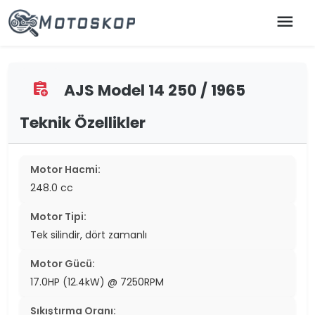
menu
AJS Model 14 250 / 1965
assignment_add
Teknik Özellikler
Motor Hacmi:
248.0 cc
Motor Tipi:
Tek silindir, dört zamanlı
Motor Gücü:
17.0HP (12.4kW) @ 7250RPM
Sıkıştırma Oranı: