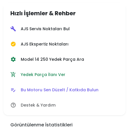
Hızlı İşlemler & Rehber
AJS Servis Noktaları Bul
build
AJS Ekspertiz Noktaları
verified
Model 14 250 Yedek Parça Ara
settings
Yedek Parça İlanı Ver
add_shopping_cart
Bu Motoru Sen Düzelt / Katkıda Bulun
edit_note
Destek & Yardım
help_outline
Görüntülenme İstatistikleri