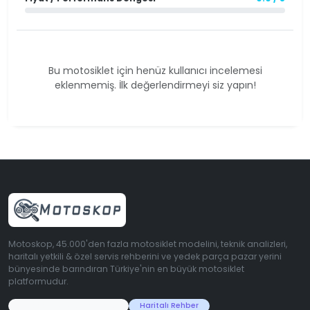
Bu motosiklet için henüz kullanıcı incelemesi
eklenmemiş. İlk değerlendirmeyi siz yapın!
Motoskop, 45.000'den fazla motosiklet modelini, teknik analizleri,
haritalı yetkili & özel servis rehberini ve yedek parça pazar yerini
bünyesinde barındıran Türkiye'nin en büyük motosiklet
platformudur.
45.000+ Motosiklet Verisi
Haritalı Rehber