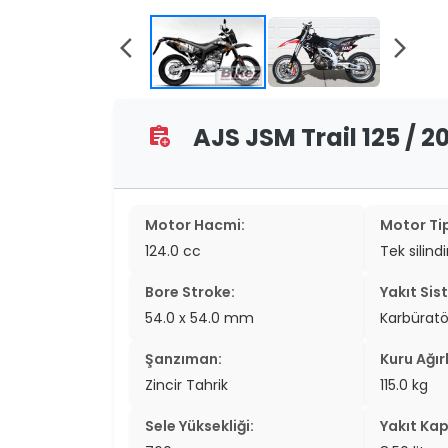
two_wheel
arrow_back_ios
arrow_forward_ios
two_wheel
grid_vi
AJS JSM Trail 125 / 20
assignment_add
sear
Motor Hacmi:
Motor Tip
124.0 cc
Tek silind
Bore Stroke:
Yakıt Sis
54.0 x 54.0 mm
Karbüratö
Şanzıman:
Kuru Ağırl
Zincir Tahrik
115.0 kg
Sele Yüksekliği:
Yakıt Kap