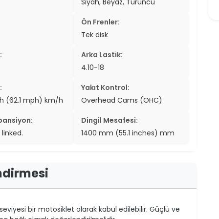
Siyah, Beyaz, Turuncu
Ön Frenler:
Tek disk
:
Arka Lastik:
4.10-18
:
Yakıt Kontrol:
h (62.1 mph) km/h
Overhead Cams (OHC)
pansiyon:
Dingil Mesafesi:
linked.
1400 mm (55.1 inches) mm
ndirmesi
seviyesi bir motosiklet olarak kabul edilebilir. Güçlü ve