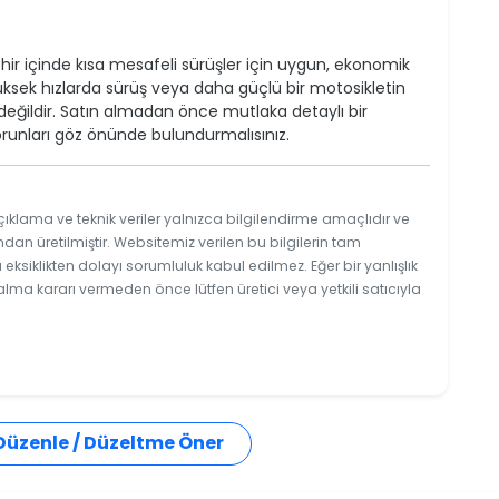
ehir içinde kısa mesafeli sürüşler için uygun, ekonomik
yüksek hızlarda sürüş veya daha güçlü bir motosikletin
eğildir. Satın almadan önce mutlaka detaylı bir
runları göz önünde bulundurmalısınız.
ıklama ve teknik veriler yalnızca bilgilendirme amaçlıdır ve
ndan üretilmiştir. Websitemiz verilen bu bilgilerin tam
ksiklikten dolayı sorumluluk kabul edilmez. Eğer bir yanlışlık
 alma kararı vermeden önce lütfen üretici veya yetkili satıcıyla
 Düzenle / Düzeltme Öner