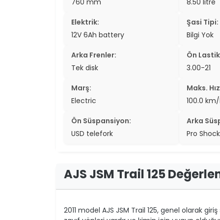
760 mm
8.50 litre
Elektrik:
Şasi Tipi:
12V 6Ah battery
Bilgi Yok
Arka Frenler:
Ön Lastik
Tek disk
3.00-21
Marş:
Maks. Hız
Electric
100.0 km/
Ön Süspansiyon:
Arka Süs
USD telefork
Pro Shock 
AJS JSM Trail 125 Değerle
2011 model AJS JSM Trail 125, genel olarak giriş 