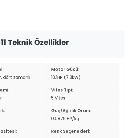
er
er
ew
11 Teknik Özellikler
ch
i:
Motor Gücü:
ir, dört zamanlı
10.1HP (7.3kW)
temi:
Vites Tipi:
r
5 Vites
ık:
Güç/Ağırlık Oranı:
0.0875 HP/kg
asitesi:
Renk Seçenekleri: