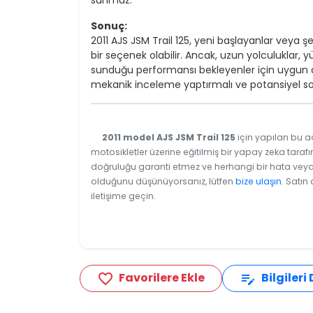
sunmaz.
Sonuç:
2011 AJS JSM Trail 125, yeni başlayanlar veya ş
bir seçenek olabilir. Ancak, uzun yolculuklar, 
sunduğu performansı bekleyenler için uygun d
mekanik inceleme yaptırmalı ve potansiyel so
2011 model AJS JSM Trail 125
için yapılan bu aç
motosikletler üzerine eğitilmiş bir yapay zeka tarafı
doğruluğu garanti etmez ve herhangi bir hata veya e
olduğunu düşünüyorsanız, lütfen
bize ulaşın
. Satın
iletişime geçin.
Favorilere Ekle
Bilgileri
favorite_border
edit_note