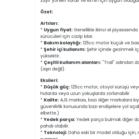
zayıf yönleri vardır ve kimin için uygun olduğun
Özet:
Artıları:
*
Uygun fiyat:
Genellikle ikinci el piyasasınd
sürücüleri için cazip kılar.
*
Bakım kolaylığı:
125cc motor küçük ve basit
*
Şehir içi kullanım:
Şehir içinde gezinmek içi
yüksektir.
*
Çeşitli kullanım alanları:
"Trail" adından da 
(aşırı değil).
Eksileri:
*
Düşük güç:
125cc motor, otoyol sürüşü veya 
hızlarda veya uzun yokuşlarda zorlanabilir.
*
Kalite:
AJS markası, bazı diğer markalara kıya
güvenilirlik konusunda bazı endişelere yol açab
elbette.)
*
Yedek parça:
Yedek parça bulmak diğer dah
pahalı olabilir.
*
Teknoloji:
Daha eski bir model olduğu için, 