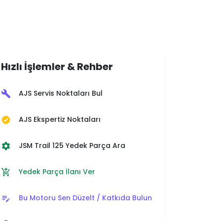
Hızlı İşlemler & Rehber
AJS Servis Noktaları Bul
build
AJS Ekspertiz Noktaları
verified
JSM Trail 125 Yedek Parça Ara
settings
Yedek Parça İlanı Ver
add_shopping_cart
Bu Motoru Sen Düzelt / Katkıda Bulun
edit_note