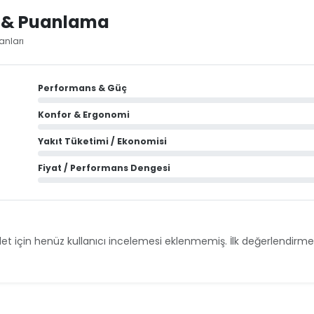
i & Puanlama
anları
Performans & Güç
Konfor & Ergonomi
Yakıt Tüketimi / Ekonomisi
Fiyat / Performans Dengesi
et için henüz kullanıcı incelemesi eklenmemiş. İlk değerlendirmey