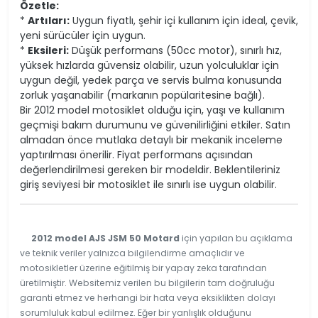
Özetle:
*
Artıları:
Uygun fiyatlı, şehir içi kullanım için ideal, çevik,
yeni sürücüler için uygun.
*
Eksileri:
Düşük performans (50cc motor), sınırlı hız,
yüksek hızlarda güvensiz olabilir, uzun yolculuklar için
uygun değil, yedek parça ve servis bulma konusunda
zorluk yaşanabilir (markanın popülaritesine bağlı).
Bir 2012 model motosiklet olduğu için, yaşı ve kullanım
geçmişi bakım durumunu ve güvenilirliğini etkiler. Satın
almadan önce mutlaka detaylı bir mekanik inceleme
yaptırılması önerilir. Fiyat performans açısından
değerlendirilmesi gereken bir modeldir. Beklentileriniz
giriş seviyesi bir motosiklet ile sınırlı ise uygun olabilir.
2012 model AJS JSM 50 Motard
için yapılan bu açıklama
ve teknik veriler yalnızca bilgilendirme amaçlıdır ve
motosikletler üzerine eğitilmiş bir yapay zeka tarafından
üretilmiştir. Websitemiz verilen bu bilgilerin tam doğruluğu
garanti etmez ve herhangi bir hata veya eksiklikten dolayı
sorumluluk kabul edilmez. Eğer bir yanlışlık olduğunu