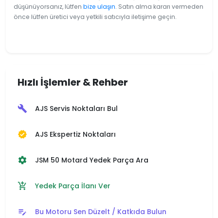
düşünüyorsanız, lütfen
bize ulaşın
. Satın alma kararı vermeden
önce lütfen üretici veya yetkili satıcıyla iletişime geçin.
Hızlı İşlemler & Rehber
AJS Servis Noktaları Bul
build
AJS Ekspertiz Noktaları
verified
JSM 50 Motard Yedek Parça Ara
settings
Yedek Parça İlanı Ver
add_shopping_cart
Bu Motoru Sen Düzelt / Katkıda Bulun
edit_note