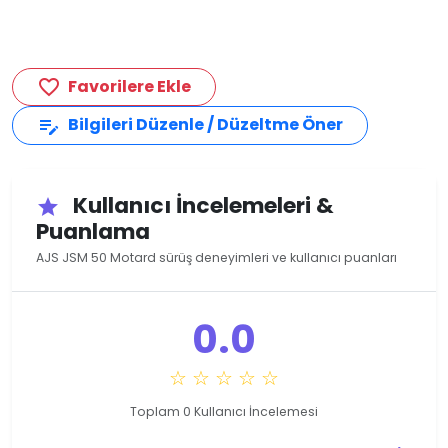
Favorilere Ekle
favorite_border
Bilgileri Düzenle / Düzeltme Öner
edit_note
Kullanıcı İncelemeleri &
star
Puanlama
AJS JSM 50 Motard sürüş deneyimleri ve kullanıcı puanları
0.0
☆ ☆ ☆ ☆ ☆
Toplam 0 Kullanıcı İncelemesi