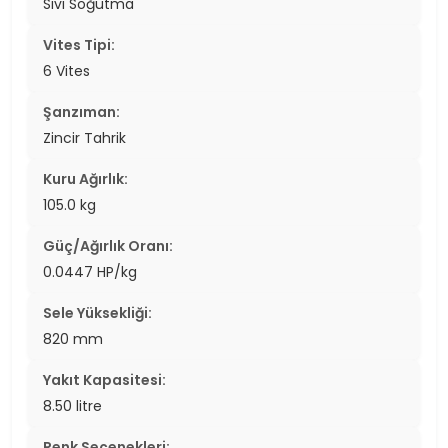
Sıvı Soğutma
Vites Tipi:
6 Vites
Şanzıman:
Zincir Tahrik
Kuru Ağırlık:
105.0 kg
Güç/Ağırlık Oranı:
0.0447 HP/kg
Sele Yüksekliği:
820 mm
Yakıt Kapasitesi:
8.50 litre
Renk Seçenekleri: