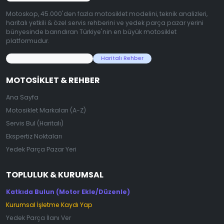
Motoskop, 45.000'den fazla motosiklet modelini, teknik analizleri,
haritalı yetkili & özel servis rehberini ve yedek parça pazar yerini
bünyesinde barındıran Türkiye'nin en büyük motosiklet
platformudur.
45.000+ Motosiklet Verisi
Haritalı Rehber
MOTOSIKLET & REHBER
Ana Sayfa
Motosiklet Markaları (A-Z)
Servis Bul (Haritalı)
Ekspertiz Noktaları
Yedek Parça Pazar Yeri
TOPLULUK & KURUMSAL
Katkıda Bulun (Motor Ekle/Düzenle)
Kurumsal İşletme Kaydı Yap
Yedek Parça İlanı Ver