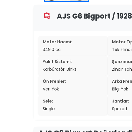
two_wheel
AJS G6 Bigport / 1928
two_wheel
assignment_add
grid_vi
Motor Hacmi:
Motor Tip
sear
349.0 cc
Tek silindi
Yakıt Sistemi:
Şanzıma
Karbüratör. Binks
Zincir Tah
Ön Frenler:
Arka Fren
Veri Yok
Bilgi Yok
Sele:
Jantlar:
Single
Spoked