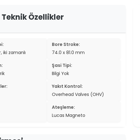
er
 Teknik Özellikler
er
ew
i:
Bore Stroke:
ch
r, iki zamanlı
74.0 x 81.0 mm
n:
Şasi Tipi:
rik
Bilgi Yok
ler:
Yakıt Kontrol:
Overhead Valves (OHV)
Ateşleme:
Lucas Magneto