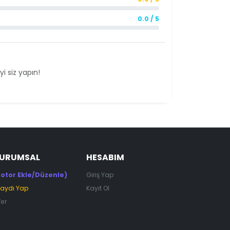
0.0 / 5
i siz yapın!
KURUMSAL
HESABIM
otor Ekle/Düzenle)
Giriş Yap
Kaydı Yap
Kayıt Ol
Ver