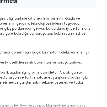
irmesi
pımcılığı tarihine ait önemli bir örnektir. Güçlü ve
neminin gelişmiş teknoloji özelliklerini taşıyordu;
ş ve çıkış portlarından geliyor, bu da daha iyi performans
a göre bakıldığında, sürüşü zor, bakımı zahmetli ve
r örneği, dönemi için güçlü bir motor, koleksiyonerler için
k özellikleri sınırlı, bakımı zor ve sürüşü zorlayıcı,
kanik açıdan ilginç bir motosiklettir. Ancak, günlük
estorasyon ve tarihi motosiklet yarışlarına katılım gibi
tore etmek ve çalıştırmak, mekanik yetenek ve tutku
klama ve teknik veriler yalnızca bilgilendirme amaçlıdır ve