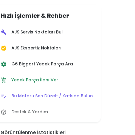
Hızlı İşlemler & Rehber
AJS Servis Noktaları Bul
build
AJS Ekspertiz Noktaları
verified
G6 Bigport Yedek Parça Ara
settings
Yedek Parça İlanı Ver
add_shopping_cart
Bu Motoru Sen Düzelt / Katkıda Bulun
edit_note
Destek & Yardım
help_outline
Görüntülenme İstatistikleri