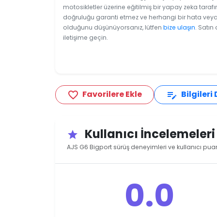
motosikletler üzerine eğitilmiş bir yapay zeka tarafı
doğruluğu garanti etmez ve herhangi bir hata veya e
olduğunu düşünüyorsanız, lütfen
bize ulaşın
. Satın
iletişime geçin.
Favorilere Ekle
Bilgileri
favorite_border
edit_note
Kullanıcı İncelemeler
star
AJS G6 Bigport sürüş deneyimleri ve kullanıcı puan
0.0