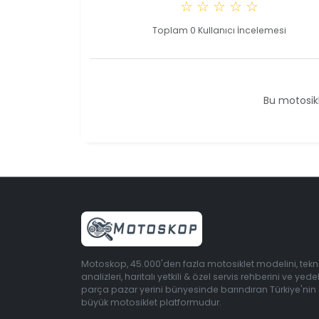
☆ ☆ ☆ ☆ ☆
Toplam 0 Kullanıcı İncelemesi
Bu motosikl
Motoskop, 45.000'den fazla motosiklet modelini, tekn
analizleri, haritalı yetkili & özel servis rehberini ve yede
parça pazar yerini bünyesinde barındıran Türkiye'nin
büyük motosiklet platformudur.