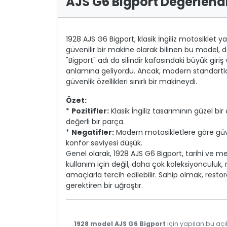
AJS G6 Bigport Değerlend
1928 AJS G6 Bigport, klasik İngiliz motosiklet ya
güvenilir bir makine olarak bilinen bu model, dö
"Bigport" adı da silindir kafasındaki büyük giri
anlamına geliyordu. Ancak, modern standartlar
güvenlik özellikleri sınırlı bir makineydi.
Özet:
*
Pozitifler:
Klasik İngiliz tasarımının güzel bi
değerli bir parça.
*
Negatifler:
Modern motosikletlere göre güvenli
konfor seviyesi düşük.
Genel olarak, 1928 AJS G6 Bigport, tarihi ve me
kullanım için değil, daha çok koleksiyonculuk, r
amaçlarla tercih edilebilir. Sahip olmak, res
gerektiren bir uğraştır.
1928 model AJS G6 Bigport
için yapılan bu açı