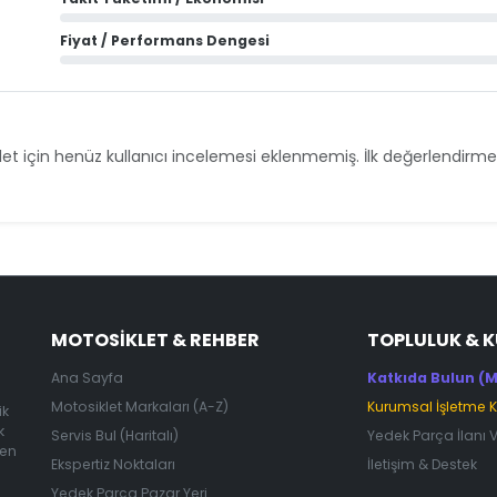
Fiyat / Performans Dengesi
et için henüz kullanıcı incelemesi eklenmemiş. İlk değerlendirmey
MOTOSIKLET & REHBER
TOPLULUK & 
Ana Sayfa
Katkıda Bulun (M
Motosiklet Markaları (A-Z)
Kurumsal İşletme 
ik
k
Servis Bul (Haritalı)
Yedek Parça İlanı 
 en
Ekspertiz Noktaları
İletişim & Destek
Yedek Parça Pazar Yeri