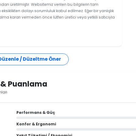
ndan üretilmiştir. Websitemiz verilen bu bilgilerin tam
ksiklikten dolayı sorumluluk kabul edilmez. Eğer bir yanlışlık
 alma kararı vermeden önce lütfen üretici veya yetkili satıcıyla
 Düzenle / Düzeltme Öner
i & Puanlama
ları
Performans & Güç
Konfor & Ergonomi
Yakıt Tüketimi / Ekonomisi