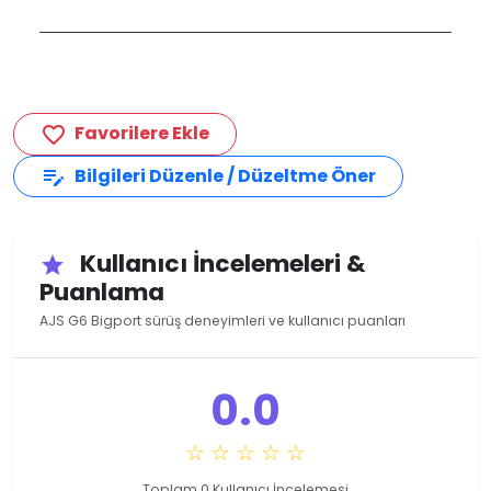
Favorilere Ekle
favorite_border
Bilgileri Düzenle / Düzeltme Öner
edit_note
Kullanıcı İncelemeleri &
star
Puanlama
AJS G6 Bigport sürüş deneyimleri ve kullanıcı puanları
0.0
☆ ☆ ☆ ☆ ☆
Toplam 0 Kullanıcı İncelemesi