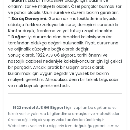
*
Bakım:
Eski bir motosiklet olduğu için, bakımı ve
onarımı zor ve maliyetli olabilir. Özel parçalar bulmak zor
ve pahalı olabilir. Uzun süreli ve düzenli bakım gerektirir.
*
Sürüş Deneyimi:
Günümüz motosikletlerine kıyasla
oldukça farklı ve zorlayıcı bir sürüş deneyimi sunacaktır.
Konfor düşük, frenleme ve yol tutuşu zayıf olacaktır.
*
Değer:
İyi durumda olan örnekleri koleksiyoncular
tarafından oldukça değerli bulunabilir. Fiyat, durumuna
ve orijinallik düzeyine bağlı olarak değişir.
Sonuç olarak, 1922 AJS G6 Bigport, tarihi önemi ve
nostaljik cazibesi nedeniyle koleksiyoncular için ilgi çekici
bir parçadır. Ancak, pratik bir ulaşım aracı olarak
kullanılmak için uygun değildir ve yüksek bir bakım
maliyeti gerektirir. Alınacaksa, derin bir teknik bilgi, sabır
ve mali kaynak gerekmektedir.
1922 model AJS G6 Bigport
için yapılan bu açıklama ve
teknik veriler yalnızca bilgilendirme amaçlıdır ve motosikletler
üzerine eğitilmiş bir yapay zeka tarafından üretilmiştir.
Websitemiz verilen bu bilgilerin tam doğruluğu garanti etmez