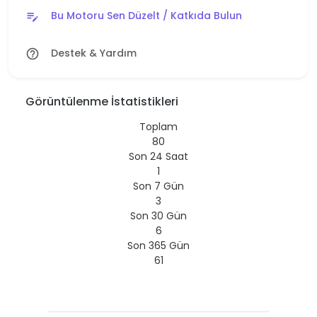
Bu Motoru Sen Düzelt / Katkıda Bulun
edit_note
Destek & Yardım
help_outline
Görüntülenme İstatistikleri
Toplam
80
Son 24 Saat
1
Son 7 Gün
3
Son 30 Gün
6
Son 365 Gün
61