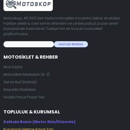
Motoskop, 45.000'den fazla motosiklet modelini, teknik analizleri,
haritalı yetkili & özel servis rehberini ve yedek parça pazar yerini
bünyesinde barındıran Türkiye'nin en büyük motosiklet
platformudur.
45.000+ Motosiklet Verisi
Haritalı Rehber
MOTOSIKLET & REHBER
Ana Sayfa
Motosiklet Markaları (A-Z)
Servis Bul (Haritalı)
Ekspertiz Noktaları
Yedek Parça Pazar Yeri
TOPLULUK & KURUMSAL
Katkıda Bulun (Motor Ekle/Düzenle)
Kurumsal İşletme Kaydı Yap