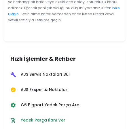
ve herhangi bir hata veya eksiklikten dolayı sorumluluk kabul
edilmez. Eğer bir yanlışlık olduğunu düşünüyorsanız, lütfen
bize
ulaşın
. Satın alma kararı vermeden önce lütfen üretici veya
yetkili satıcıyla iletişime geçin.
Hızlı İşlemler & Rehber
AJS Servis Noktaları Bul
build
AJS Ekspertiz Noktaları
verified
G6 Bigport Yedek Parça Ara
settings
Yedek Parça İlanı Ver
add_shopping_cart