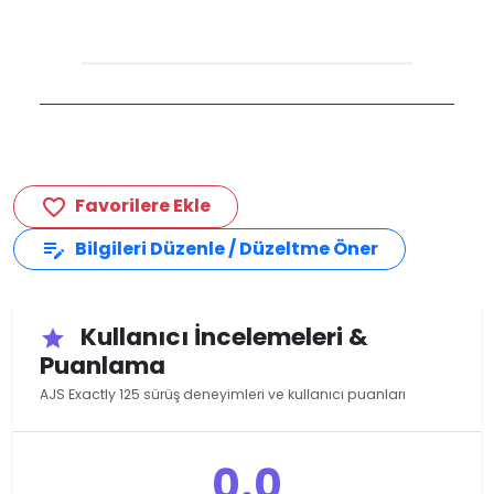
Favorilere Ekle
favorite_border
Bilgileri Düzenle / Düzeltme Öner
edit_note
Kullanıcı İncelemeleri &
star
Puanlama
AJS Exactly 125 sürüş deneyimleri ve kullanıcı puanları
0.0