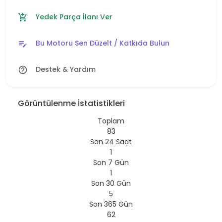
Yedek Parça İlanı Ver
add_shopping_cart
Bu Motoru Sen Düzelt / Katkıda Bulun
edit_note
Destek & Yardım
help_outline
Görüntülenme İstatistikleri
Toplam
83
Son 24 Saat
1
Son 7 Gün
1
Son 30 Gün
5
Son 365 Gün
62