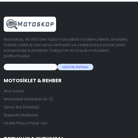
Motoskop, 45.000'den fazla motosiklet modelini, teknik analizleri,
haritalı yetkili & özel servis rehberini ve yedek parça pazar yerini
bünyesinde barındıran Türkiye'nin en büyük motosiklet
platformudur.
45.000+ Motosiklet Verisi
Haritalı Rehber
MOTOSIKLET & REHBER
Ana Sayfa
Motosiklet Markaları (A-Z)
Servis Bul (Haritalı)
Ekspertiz Noktaları
Yedek Parça Pazar Yeri