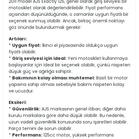
2011 model AJS Exactly 125, genel olarak giriş seviyesi bir
motosiklet olarak değerlendirilebilir. Fiyat performans
açısından düşünüldüğünde, o zamanlar uygun fiyatlı bir
seçenek sunmuş olabilir. Ancak, birkaç önemli noktayı
göz önünde bulundurmak gerekir:
Artıları:
*
Uygun fiyat:
İkinci el piyasasında oldukça uygun
fiyatlı olabilir.
*
Giriş seviyesi için ideal:
Yeni motosiklet kullanmaya
başlayanlar için ideal bir seçenek olabilir, çünkü nispeten
düşük güç ve ağırlığa sahiptir.
*
Bakımının kolay olması muhtemel:
Basit bir motor
yapısına sahip olması sebebiyle bakımı nispeten kolay
ve ucuzdur.
Eksileri:
*
Güvenilirlik:
AJS markasının genel itibarı, diğer daha
kurulu markalara göre daha düşük olabilir. Bu nedenle,
uzun vadeli güvenilirlik konusunda soru işaretleri olabilir.
Parça temini de sorun olabilir.
*
Performans:
125cc motor, yüksek performans