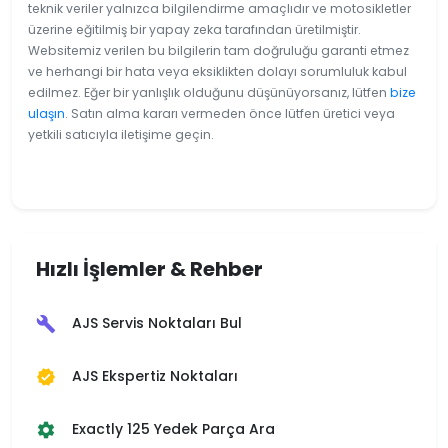
teknik veriler yalnızca bilgilendirme amaçlıdır ve motosikletler
üzerine eğitilmiş bir yapay zeka tarafından üretilmiştir.
Websitemiz verilen bu bilgilerin tam doğruluğu garanti etmez
ve herhangi bir hata veya eksiklikten dolayı sorumluluk kabul
edilmez. Eğer bir yanlışlık olduğunu düşünüyorsanız, lütfen
bize
ulaşın
. Satın alma kararı vermeden önce lütfen üretici veya
yetkili satıcıyla iletişime geçin.
Hızlı İşlemler & Rehber
AJS Servis Noktaları Bul
build
AJS Ekspertiz Noktaları
verified
Exactly 125 Yedek Parça Ara
settings