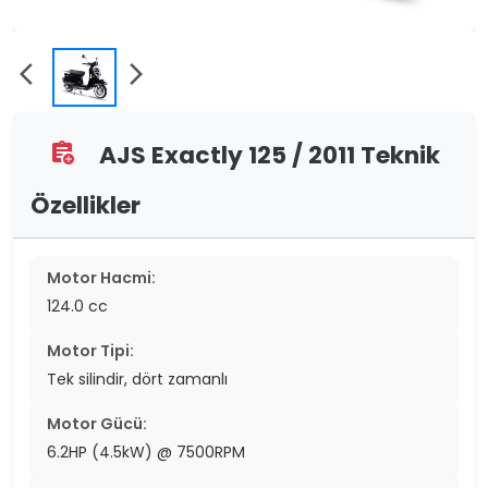
arrow_back_ios
arrow_forward_ios
AJS Exactly 125 / 2011 Teknik
assignment_add
Özellikler
Motor Hacmi:
124.0 cc
Motor Tipi:
Tek silindir, dört zamanlı
Motor Gücü:
6.2HP (4.5kW) @ 7500RPM