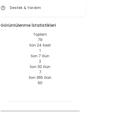
Destek & Yardım
help_outline
Görüntülenme İstatistikleri
Toplam
79
Son 24 Saat
1
Son 7 Gün
2
Son 30 Gün
7
Son 365 Gün
60