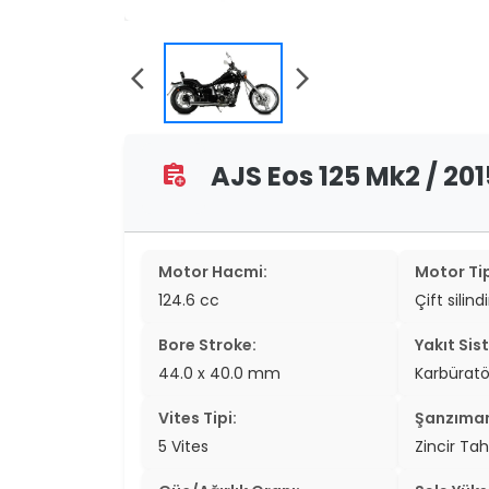
two_wheel
two_wheel
arrow_back_ios
arrow_forward_ios
grid_vi
sear
AJS Eos 125 Mk2 / 201
assignment_add
Motor Hacmi:
Motor Tip
124.6 cc
Çift silind
Bore Stroke:
Yakıt Sis
44.0 x 40.0 mm
Karbüratö
Vites Tipi:
Şanzıma
5 Vites
Zincir Tah