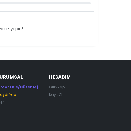
i siz yapın!
KURUMSAL
HESABIM
otor Ekle/Düzenle)
Giriş Yap
Kaydı Yap
Kayıt Ol
Ver