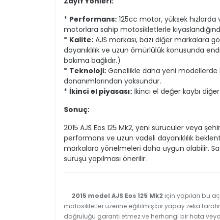
Zayıf Yönleri:
*
Performans:
125cc motor, yüksek hızlarda v
motorlara sahip motosikletlerle kıyaslandığında
*
Kalite:
AJS markası, bazı diğer markalara göre
dayanıklılık ve uzun ömürlülük konusunda endi
bakıma bağlıdır.)
*
Teknoloji:
Genellikle daha yeni modellerde b
donanımlarından yoksundur.
*
İkinci el piyasası:
İkinci el değer kaybı diğer
Sonuç:
2015 AJS Eos 125 Mk2, yeni sürücüler veya şehir 
performans ve uzun vadeli dayanıklılık beklent
markalara yönelmeleri daha uygun olabilir. S
sürüşü yapılması önerilir.
2015 model AJS Eos 125 Mk2
için yapılan bu aç
motosikletler üzerine eğitilmiş bir yapay zeka tarafı
doğruluğu garanti etmez ve herhangi bir hata veya e