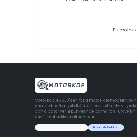
Bu motosikl
Motoskop, 45.000'den fazla motosiklet modelini, tekn
analizleri, haritalı yetkili & özel servis rehberini ve yede
parça pazar yerini bünyesinde barındıran Türkiye'nin
büyük motosiklet platformudur.
45.000+ Motosiklet Verisi
Haritalı Rehber