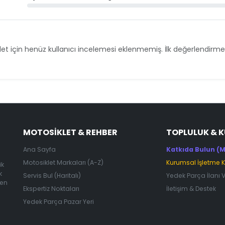
et için henüz kullanıcı incelemesi eklenmemiş. İlk değerlendirmey
MOTOSIKLET & REHBER
TOPLULUK & 
Ana Sayfa
Katkıda Bulun (M
Motosiklet Markaları (A-Z)
Kurumsal İşletme 
ik
k
Servis Bul (Haritalı)
Yedek Parça İlanı 
 en
Ekspertiz Noktaları
İletişim & Destek
Yedek Parça Pazar Yeri