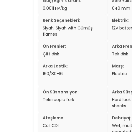
Güç/Ağırlık Oranı:
Sele Yükse
0.0611 HP/kg
640 mm
Renk Seçenekleri:
Elektrik:
Siyah, Siyah with Gümüş
12V batte
flames
Ön Frenler:
Arka Fren
Çift disk
Tek disk
Arka Lastik:
Marş:
160/80-16
Electric
Ön Süspansiyon:
Arka Süs
Telescopic fork
Hard look
shocks
Ateşleme:
Debriyaj:
Coil CDI
Wet, mult
operated