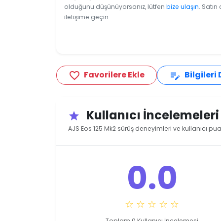
olduğunu düşünüyorsanız, lütfen
bize ulaşın
. Satın
iletişime geçin.
Favorilere Ekle
Bilgileri
favorite_border
edit_note
Kullanıcı İncelemeler
star
AJS Eos 125 Mk2 sürüş deneyimleri ve kullanıcı pua
0.0
☆ ☆ ☆ ☆ ☆
Toplam 0 Kullanıcı İncelemesi