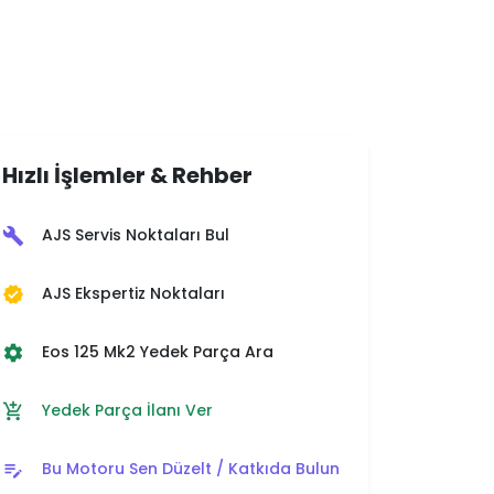
Hızlı İşlemler & Rehber
AJS Servis Noktaları Bul
build
AJS Ekspertiz Noktaları
verified
Eos 125 Mk2 Yedek Parça Ara
settings
Yedek Parça İlanı Ver
add_shopping_cart
Bu Motoru Sen Düzelt / Katkıda Bulun
edit_note