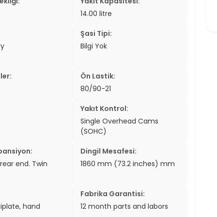
kliği:
Yakıt Kapasitesi:
14.00 litre
Şasi Tipi:
ry
Bilgi Yok
ler:
Ön Lastik:
80/90-21
Yakıt Kontrol:
Single Overhead Cams
(SOHC)
pansiyon:
Dingil Mesafesi:
 rear end. Twin
1860 mm (73.2 inches) mm
Fabrika Garantisi:
iplate, hand
12 month parts and labors