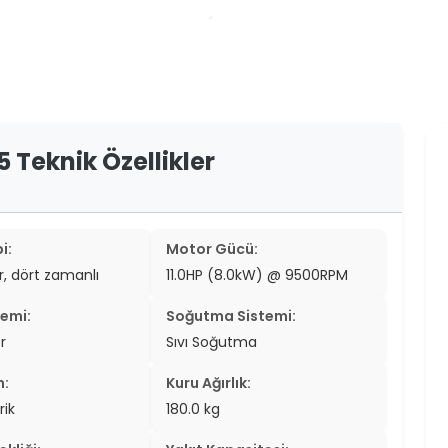
er
er
ew
ch
5 Teknik Özellikler
i:
Motor Gücü:
ir, dört zamanlı
11.0HP (8.0kW) @ 9500RPM
temi:
Soğutma Sistemi:
r
Sıvı Soğutma
n:
Kuru Ağırlık:
rik
180.0 kg