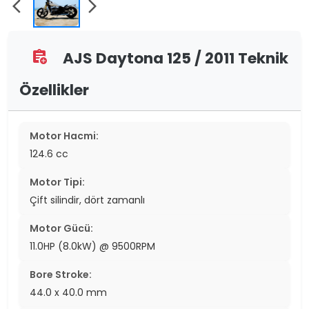
arrow_back_ios
arrow_forward_ios
AJS Daytona 125 / 2011 Teknik
assignment_add
Özellikler
Motor Hacmi:
124.6 cc
Motor Tipi:
Çift silindir, dört zamanlı
Motor Gücü:
11.0HP (8.0kW) @ 9500RPM
Bore Stroke:
44.0 x 40.0 mm