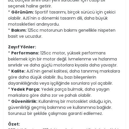
seçenek haline getirir.
*
Görünüm:
Sportif tasarımı, birçok sürücü için çekici
olabilir. AJS'nin o dönemki tasarım dili, daha büyük
motosikletleri andırıyordu.
*
Bakım:
125cc motorunun bakımı genellikle nispeten
basit ve ucuzdur.
Zayıf Yönler:
*
Performans:
125cc motor, yüksek performans
beklemek için bir motor değil. İvmelenme ve hızlanma
sınırlıdır ve daha güçlü motorlara kıyasla daha yavaştır.
*
Kalite:
AJS'nin genel kalitesi, daha tanınmış markalara
göre daha düşük olabilir. Bu, bazı bileşenlerin
dayanıklılığında veya işçiliğinde sorunlara yol açabilir.
*
Yedek Parça:
Yedek parça bulmak, daha yaygın
markalara göre daha zor ve pahalı olabilir.
*
Güvenilirlik:
Kullanılmış bir motosiklet olduğu için,
güvenilirliği geçmiş bakımına ve kullanımına bağlıdır.
Sorunsuz bir şekilde çalışması garanti edilemez.
Özet: