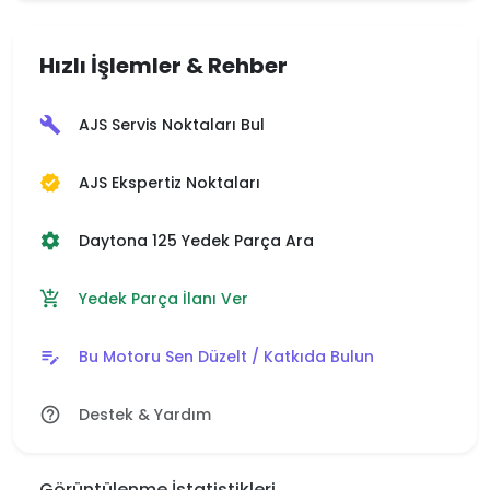
Hızlı İşlemler & Rehber
AJS Servis Noktaları Bul
build
AJS Ekspertiz Noktaları
verified
Daytona 125 Yedek Parça Ara
settings
Yedek Parça İlanı Ver
add_shopping_cart
Bu Motoru Sen Düzelt / Katkıda Bulun
edit_note
Destek & Yardım
help_outline
Görüntülenme İstatistikleri