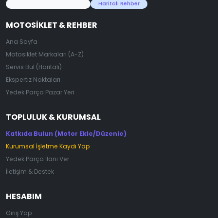
45.000+ Motosiklet Verisi
Haritalı Rehber
MOTOSIKLET & REHBER
Ana Sayfa
Motosiklet Markaları (A-Z)
Servis Bul (Haritalı)
Ekspertiz Noktaları
Yedek Parça Pazar Yeri
TOPLULUK & KURUMSAL
Katkıda Bulun (Motor Ekle/Düzenle)
Kurumsal İşletme Kaydı Yap
Yedek Parça İlanı Ver
İletişim & Destek
HESABIM
Giriş Yap