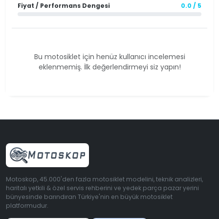
Fiyat / Performans Dengesi
0.0 / 5
Bu motosiklet için henüz kullanıcı incelemesi
eklenmemiş. İlk değerlendirmeyi siz yapın!
Motoskop, 45.000'den fazla motosiklet modelini, teknik analizleri,
haritalı yetkili & özel servis rehberini ve yedek parça pazar yerini
bünyesinde barındıran Türkiye'nin en büyük motosiklet
platformudur.