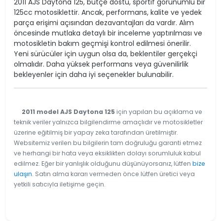
2011 AJS Daytona 125, bütçe dostu, sportif görünümlü bir
125cc motosiklettir. Ancak, performans, kalite ve yedek
parça erişimi açısından dezavantajları da vardır. Alım
öncesinde mutlaka detaylı bir inceleme yaptırılması ve
motosikletin bakım geçmişi kontrol edilmesi önerilir.
Yeni sürücüler için uygun olsa da, beklentiler gerçekçi
olmalıdır. Daha yüksek performans veya güvenilirlik
bekleyenler için daha iyi seçenekler bulunabilir.
2011 model AJS Daytona 125
için yapılan bu açıklama ve
teknik veriler yalnızca bilgilendirme amaçlıdır ve motosikletler
üzerine eğitilmiş bir yapay zeka tarafından üretilmiştir.
Websitemiz verilen bu bilgilerin tam doğruluğu garanti etmez
ve herhangi bir hata veya eksiklikten dolayı sorumluluk kabul
edilmez. Eğer bir yanlışlık olduğunu düşünüyorsanız, lütfen
bize
ulaşın
. Satın alma kararı vermeden önce lütfen üretici veya
yetkili satıcıyla iletişime geçin.