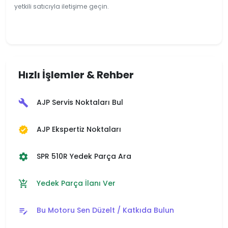
yetkili satıcıyla iletişime geçin.
Hızlı İşlemler & Rehber
AJP Servis Noktaları Bul
build
AJP Ekspertiz Noktaları
verified
SPR 510R Yedek Parça Ara
settings
Yedek Parça İlanı Ver
add_shopping_cart
Bu Motoru Sen Düzelt / Katkıda Bulun
edit_note