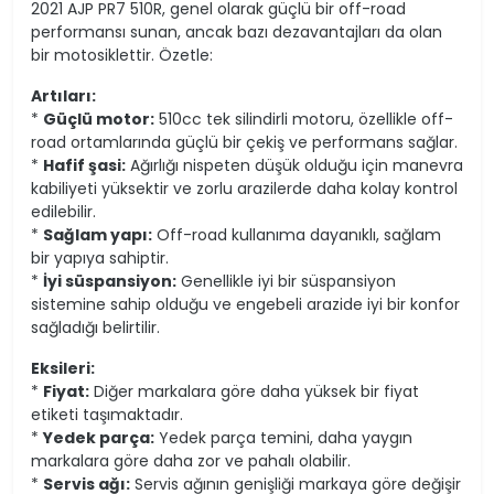
2021 AJP PR7 510R, genel olarak güçlü bir off-road
performansı sunan, ancak bazı dezavantajları da olan
bir motosiklettir. Özetle:
Artıları:
*
Güçlü motor:
510cc tek silindirli motoru, özellikle off-
road ortamlarında güçlü bir çekiş ve performans sağlar.
*
Hafif şasi:
Ağırlığı nispeten düşük olduğu için manevra
kabiliyeti yüksektir ve zorlu arazilerde daha kolay kontrol
edilebilir.
*
Sağlam yapı:
Off-road kullanıma dayanıklı, sağlam
bir yapıya sahiptir.
*
İyi süspansiyon:
Genellikle iyi bir süspansiyon
sistemine sahip olduğu ve engebeli arazide iyi bir konfor
sağladığı belirtilir.
Eksileri:
*
Fiyat:
Diğer markalara göre daha yüksek bir fiyat
etiketi taşımaktadır.
*
Yedek parça:
Yedek parça temini, daha yaygın
markalara göre daha zor ve pahalı olabilir.
*
Servis ağı:
Servis ağının genişliği markaya göre değişir