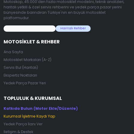
Motoskop, 45.000'den fazla motosiklet modelini, teknik analizleri,
haritalı yetkili & özel servis rehberini ve yedek parça pazar yerini
bünyesinde barındıran Türkiye'nin en büyük motosiklet
platformudur.
45.000+ Motosiklet Verisi
Haritalı Rehber
MOTOSIKLET & REHBER
Ana Sayfa
Motosiklet Markaları (A-Z)
Servis Bul (Haritalı)
Ekspertiz Noktaları
Yedek Parça Pazar Yeri
TOPLULUK & KURUMSAL
Katkıda Bulun (Motor Ekle/Düzenle)
Kurumsal İşletme Kaydı Yap
Yedek Parça İlanı Ver
İletişim & Destek