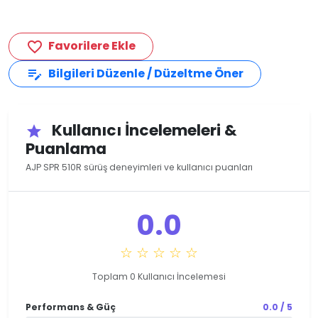
Favorilere Ekle
favorite_border
Bilgileri Düzenle / Düzeltme Öner
edit_note
Kullanıcı İncelemeleri &
star
Puanlama
AJP SPR 510R sürüş deneyimleri ve kullanıcı puanları
0.0
☆ ☆ ☆ ☆ ☆
Toplam 0 Kullanıcı İncelemesi
Performans & Güç
0.0 / 5