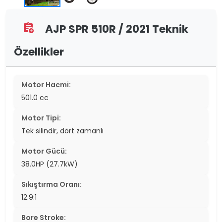
AJP SPR 510R / 2021 Teknik
assignment_add
Özellikler
Motor Hacmi:
501.0 cc
Motor Tipi:
Tek silindir, dört zamanlı
Motor Gücü:
38.0HP (27.7kW)
Sıkıştırma Oranı:
12.9:1
Bore Stroke: