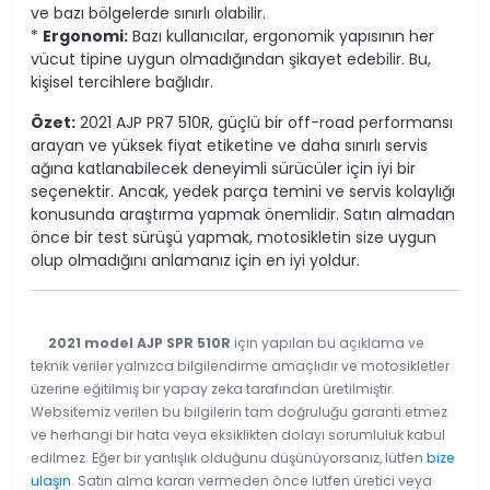
ve bazı bölgelerde sınırlı olabilir.
*
Ergonomi:
Bazı kullanıcılar, ergonomik yapısının her
vücut tipine uygun olmadığından şikayet edebilir. Bu,
kişisel tercihlere bağlıdır.
Özet:
2021 AJP PR7 510R, güçlü bir off-road performansı
arayan ve yüksek fiyat etiketine ve daha sınırlı servis
ağına katlanabilecek deneyimli sürücüler için iyi bir
seçenektir. Ancak, yedek parça temini ve servis kolaylığı
konusunda araştırma yapmak önemlidir. Satın almadan
önce bir test sürüşü yapmak, motosikletin size uygun
olup olmadığını anlamanız için en iyi yoldur.
2021 model AJP SPR 510R
için yapılan bu açıklama ve
teknik veriler yalnızca bilgilendirme amaçlıdır ve motosikletler
üzerine eğitilmiş bir yapay zeka tarafından üretilmiştir.
Websitemiz verilen bu bilgilerin tam doğruluğu garanti etmez
ve herhangi bir hata veya eksiklikten dolayı sorumluluk kabul
edilmez. Eğer bir yanlışlık olduğunu düşünüyorsanız, lütfen
bize
ulaşın
. Satın alma kararı vermeden önce lütfen üretici veya