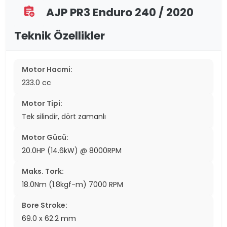
AJP PR3 Enduro 240 / 2020
assignment_add
Teknik Özellikler
Motor Hacmi:
233.0 cc
Motor Tipi:
Tek silindir, dört zamanlı
Motor Gücü:
20.0HP (14.6kW) @ 8000RPM
Maks. Tork:
18.0Nm (1.8kgf-m) 7000 RPM
Bore Stroke:
69.0 x 62.2 mm