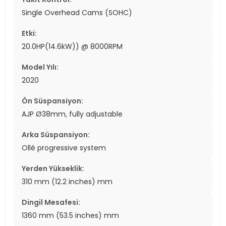
Single Overhead Cams (SOHC)
Etki:
20.0HP(14.6kW)) @ 8000RPM
Model Yılı:
2020
Ön Süspansiyon:
AJP Ø38mm, fully adjustable
Arka Süspansiyon:
Ollé progressive system
Yerden Yükseklik:
310 mm (12.2 inches) mm
Dingil Mesafesi:
1360 mm (53.5 inches) mm