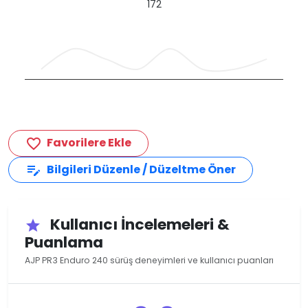
172
Favorilere Ekle
favorite_border
Bilgileri Düzenle / Düzeltme Öner
edit_note
Kullanıcı İncelemeleri &
star
Puanlama
AJP PR3 Enduro 240 sürüş deneyimleri ve kullanıcı puanları