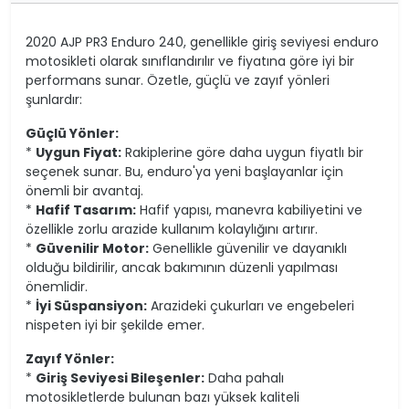
2020 AJP PR3 Enduro 240, genellikle giriş seviyesi enduro
motosikleti olarak sınıflandırılır ve fiyatına göre iyi bir
performans sunar. Özetle, güçlü ve zayıf yönleri
şunlardır:
Güçlü Yönler:
*
Uygun Fiyat:
Rakiplerine göre daha uygun fiyatlı bir
seçenek sunar. Bu, enduro'ya yeni başlayanlar için
önemli bir avantaj.
*
Hafif Tasarım:
Hafif yapısı, manevra kabiliyetini ve
özellikle zorlu arazide kullanım kolaylığını artırır.
*
Güvenilir Motor:
Genellikle güvenilir ve dayanıklı
olduğu bildirilir, ancak bakımının düzenli yapılması
önemlidir.
*
İyi Süspansiyon:
Arazideki çukurları ve engebeleri
nispeten iyi bir şekilde emer.
Zayıf Yönler:
*
Giriş Seviyesi Bileşenler:
Daha pahalı
motosikletlerde bulunan bazı yüksek kaliteli