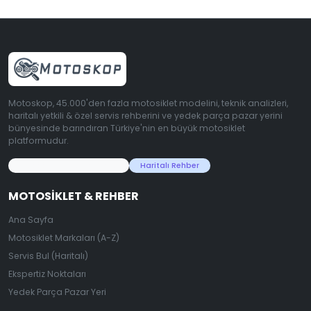
Motoskop, 45.000'den fazla motosiklet modelini, teknik analizleri,
haritalı yetkili & özel servis rehberini ve yedek parça pazar yerini
bünyesinde barındıran Türkiye'nin en büyük motosiklet
platformudur.
45.000+ Motosiklet Verisi
Haritalı Rehber
MOTOSIKLET & REHBER
Ana Sayfa
Motosiklet Markaları (A-Z)
Servis Bul (Haritalı)
Ekspertiz Noktaları
Yedek Parça Pazar Yeri