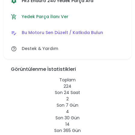
PR3 Enduro 240 Yedek Parça Ara
settings
Yedek Parça İlanı Ver
add_shopping_cart
Bu Motoru Sen Düzelt / Katkıda Bulun
edit_note
Destek & Yardım
help_outline
Görüntülenme İstatistikleri
Toplam
224
Son 24 Saat
2
Son 7 Gün
4
Son 30 Gün
14
Son 365 Gün