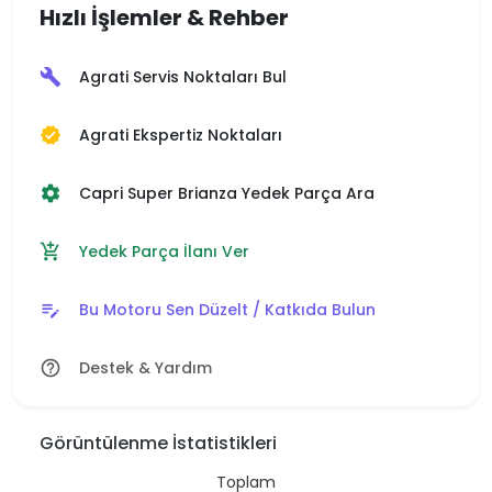
Hızlı İşlemler & Rehber
Agrati Servis Noktaları Bul
build
Agrati Ekspertiz Noktaları
verified
Capri Super Brianza Yedek Parça Ara
settings
Yedek Parça İlanı Ver
add_shopping_cart
Bu Motoru Sen Düzelt / Katkıda Bulun
edit_note
Destek & Yardım
help_outline
Görüntülenme İstatistikleri
Toplam