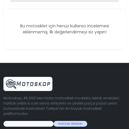
Bu motosiklet için henüz kullanıcı incelemesi
eklenmemiş. İlk değerlendirmeyi siz yapın!
Motoskop, 45.000'den fazla motosiklet modelini, teknik analizleri,
haritalı yetkili & özel servis rehberini ve yedek parça pazar yerini
bünyesinde barındıran Türkiye'nin en büyük motosiklet
platformudur.
45.000+ Motosiklet Verisi
Haritalı Rehber