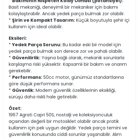
*
Bakımının Nispeten Kolay Olması (potansiyel):
Basit mekaniği, deneyimli bir mekaniker için bakımı
kolaylaştırabilir. Ancak yedek parça bulmak zor olabilir.
*
Şirin ve Kompakt Tasarım:
Küçük boyutuyla şehir içi
kullanım için ideal olabilir.
Eksileri:
*
Yedek Parça Sorunu:
Bu kadar eski bir model için
yedek parça bulmak son derece zor ve pahalı olabilir.
*
Güvenilirlik:
Yaşına bağlı olarak, mekanik sorunlarla
karşılaşma riski yüksektir. Kapsamlı bir bakım ve onarım
gerekebilir.
*
Performans:
50cc motor, günümüz standartlarına
göre düşük performans sunar.
*
Güvenlik:
Modern güvenlik özelliklerinin eksikliği,
sürüşü daha riskli hale getirebilir.
Özet:
1967 Agrati Capri 50S, nostalji ve koleksiyonculuk
açısından değerli bir motosiklet olabilir ancak pratik
kullanım için pek uygun değildir. Yedek parça temini ve
güvenilirlik konusunda ciddi sorunlar yaşanabilir. Alım