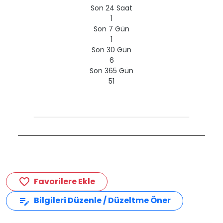
Son 24 Saat
1
Son 7 Gün
1
Son 30 Gün
6
Son 365 Gün
51
Favorilere Ekle
favorite_border
Bilgileri Düzenle / Düzeltme Öner
edit_note