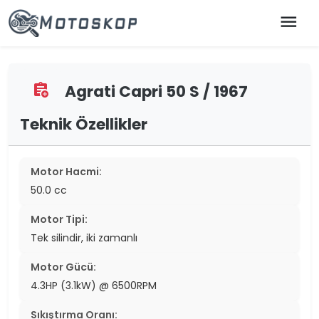
menu
Agrati Capri 50 S / 1967
assignment_add
Teknik Özellikler
Motor Hacmi:
50.0 cc
Motor Tipi:
Tek silindir, iki zamanlı
Motor Gücü:
4.3HP (3.1kW) @ 6500RPM
Sıkıştırma Oranı: