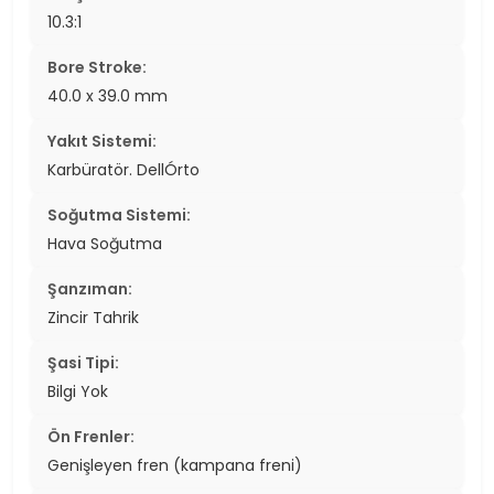
10.3:1
Bore Stroke:
40.0 x 39.0 mm
Yakıt Sistemi:
Karbüratör. DellÓrto
Soğutma Sistemi:
Hava Soğutma
Şanzıman:
Zincir Tahrik
Şasi Tipi:
Bilgi Yok
Ön Frenler:
Genişleyen fren (kampana freni)