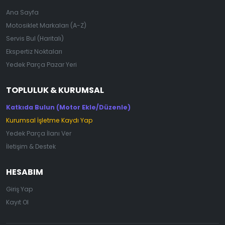
Ana Sayfa
Motosiklet Markaları (A-Z)
Servis Bul (Haritalı)
Ekspertiz Noktaları
Yedek Parça Pazar Yeri
TOPLULUK & KURUMSAL
Katkıda Bulun (Motor Ekle/Düzenle)
Kurumsal İşletme Kaydı Yap
Yedek Parça İlanı Ver
İletişim & Destek
HESABIM
Giriş Yap
Kayıt Ol