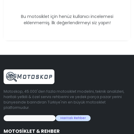
Bu motosiklet için henüz kullanıcı incelemesi
eklenmemiş. İlk değerlendirmeyi siz yapın!
Motoskop, 45.000'den fazla motosiklet modelini, teknik analizleri,
haritalı yetkili & özel servis rehberini ve yedek parça pazar yerini
bünyesinde barındıran Türkiye'nin en büyük motosiklet
platformudur.
45.000+ Motosiklet Verisi
Haritalı Rehber
MOTOSIKLET & REHBER