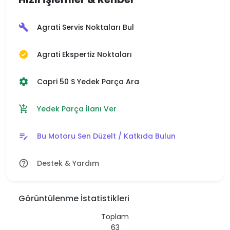
Agrati Servis Noktaları Bul
build
Agrati Ekspertiz Noktaları
verified
Capri 50 S Yedek Parça Ara
settings
Yedek Parça İlanı Ver
add_shopping_cart
Bu Motoru Sen Düzelt / Katkıda Bulun
edit_note
Destek & Yardım
help_outline
Görüntülenme İstatistikleri
Toplam
63