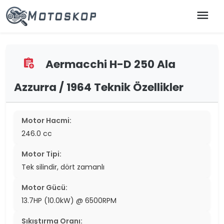
menu
Aermacchi H-D 250 Ala
assignment_add
Azzurra / 1964 Teknik Özellikler
Motor Hacmi:
246.0 cc
Motor Tipi:
Tek silindir, dört zamanlı
Motor Gücü:
13.7HP (10.0kW) @ 6500RPM
Sıkıştırma Oranı: