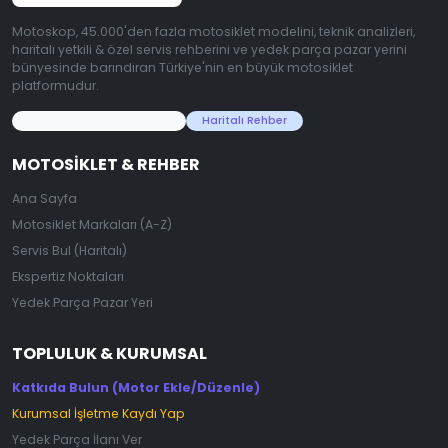
Motoskop, 45.000'den fazla motosiklet modelini, teknik analizleri,
haritalı yetkili & özel servis rehberini ve yedek parça pazar yerini
bünyesinde barındıran Türkiye'nin en büyük motosiklet
platformudur.
45.000+ Motosiklet Verisi
Haritalı Rehber
MOTOSIKLET & REHBER
Ana Sayfa
Motosiklet Markaları (A-Z)
Servis Bul (Haritalı)
Ekspertiz Noktaları
Yedek Parça Pazar Yeri
TOPLULUK & KURUMSAL
Katkıda Bulun (Motor Ekle/Düzenle)
Kurumsal İşletme Kaydı Yap
Yedek Parça İlanı Ver