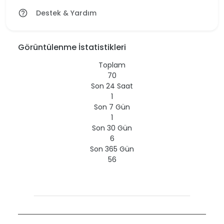
Destek & Yardım
help_outline
Görüntülenme İstatistikleri
Toplam
70
Son 24 Saat
1
Son 7 Gün
1
Son 30 Gün
6
Son 365 Gün
56