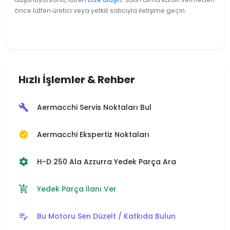
önce lütfen üretici veya yetkili satıcıyla iletişime geçin.
Hızlı İşlemler & Rehber
Aermacchi Servis Noktaları Bul
build
Aermacchi Ekspertiz Noktaları
verified
H-D 250 Ala Azzurra Yedek Parça Ara
settings
Yedek Parça İlanı Ver
add_shopping_cart
Bu Motoru Sen Düzelt / Katkıda Bulun
edit_note