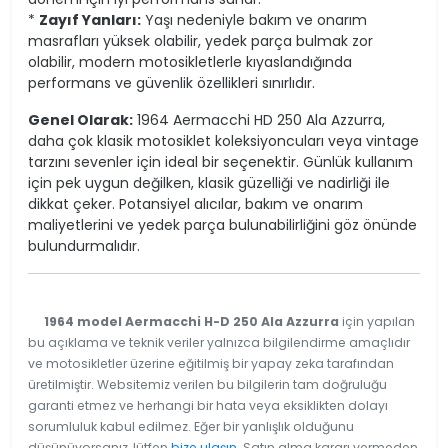
*
Zayıf Yanları:
Yaşı nedeniyle bakım ve onarım
masrafları yüksek olabilir, yedek parça bulmak zor
olabilir, modern motosikletlerle kıyaslandığında
performans ve güvenlik özellikleri sınırlıdır.
Genel Olarak:
1964 Aermacchi HD 250 Ala Azzurra,
daha çok klasik motosiklet koleksiyoncuları veya vintage
tarzını sevenler için ideal bir seçenektir. Günlük kullanım
için pek uygun değilken, klasik güzelliği ve nadirliği ile
dikkat çeker. Potansiyel alıcılar, bakım ve onarım
maliyetlerini ve yedek parça bulunabilirliğini göz önünde
bulundurmalıdır.
1964 model Aermacchi H-D 250 Ala Azzurra
için yapılan
bu açıklama ve teknik veriler yalnızca bilgilendirme amaçlıdır
ve motosikletler üzerine eğitilmiş bir yapay zeka tarafından
üretilmiştir. Websitemiz verilen bu bilgilerin tam doğruluğu
garanti etmez ve herhangi bir hata veya eksiklikten dolayı
sorumluluk kabul edilmez. Eğer bir yanlışlık olduğunu
düşünüyorsanız, lütfen
bize ulaşın
. Satın alma kararı vermeden