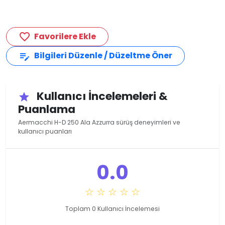
Favorilere Ekle
favorite_border
Bilgileri Düzenle / Düzeltme Öner
edit_note
Kullanıcı İncelemeleri &
star
Puanlama
Aermacchi H-D 250 Ala Azzurra sürüş deneyimleri ve
kullanıcı puanları
0.0
☆ ☆ ☆ ☆ ☆
Toplam 0 Kullanıcı İncelemesi