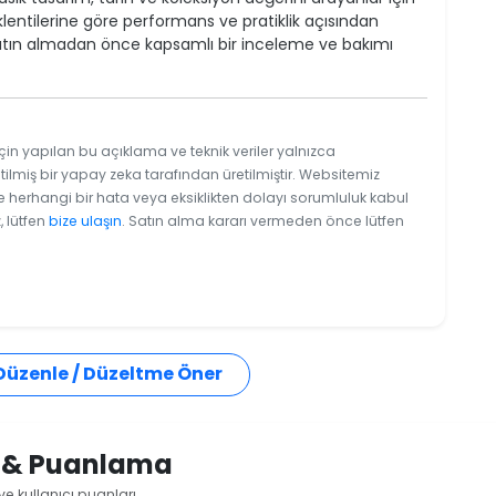
lentilerine göre performans ve pratiklik açısından
atın almadan önce kapsamlı bir inceleme ve bakımı
çin yapılan bu açıklama ve teknik veriler yalnızca
tilmiş bir yapay zeka tarafından üretilmiştir. Websitemiz
e herhangi bir hata veya eksiklikten dolayı sorumluluk kabul
, lütfen
bize ulaşın
. Satın alma kararı vermeden önce lütfen
 Düzenle / Düzeltme Öner
i & Puanlama
e kullanıcı puanları