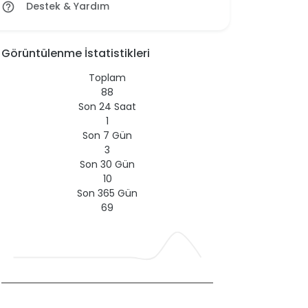
Destek & Yardım
help_outline
Görüntülenme İstatistikleri
Toplam
88
Son 24 Saat
1
Son 7 Gün
3
Son 30 Gün
10
Son 365 Gün
69