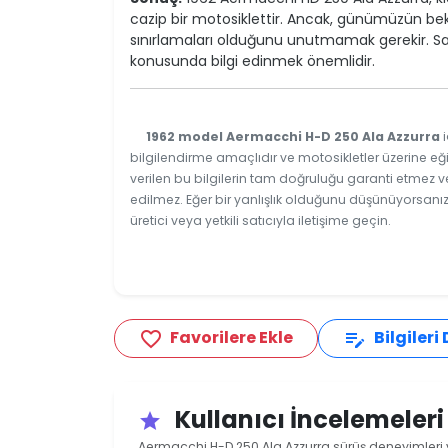
cazip bir motosiklettir. Ancak, günümüzün bek
sınırlamaları olduğunu unutmamak gerekir. S
konusunda bilgi edinmek önemlidir.
1962 model Aermacchi H-D 250 Ala Azzurra
i
bilgilendirme amaçlıdır ve motosikletler üzerine eği
verilen bu bilgilerin tam doğruluğu garanti etmez v
edilmez. Eğer bir yanlışlık olduğunu düşünüyorsanız
üretici veya yetkili satıcıyla iletişime geçin.
Favorilere Ekle
Bilgileri
favorite_border
edit_note
Kullanıcı İncelemeler
star
Aermacchi H-D 250 Ala Azzurra sürüş deneyimleri v