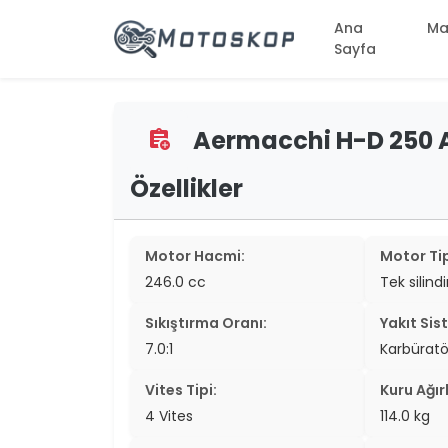
Ana
Ma
Sayfa
Aermacchi H-D 250 Al
assignment_add
two_wheel
two_wheel
Özellikler
two_wheel
Motor Hacmi:
Motor Tip
two_wheel
246.0 cc
Tek silind
two_wheel
Sıkıştırma Oranı:
Yakıt Sis
two_wheel
7.0:1
Karbüratö
two_wheel
Vites Tipi:
Kuru Ağırl
4 Vites
114.0 kg
two_wheel