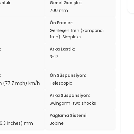
unluk:
Genel Genişlik:
er
700 mm
er
Ön Frenler:
Genleşen fren (kampanalı
ew
fren). Simpleks
ch
:
Arka Lastik:
3-17
:
Ön Süspansiyon:
/h (77.7 mph) km/h
Telescopic
Arka Süspansiyon:
Swingarm-two shocks
Yağlama Sistemi:
6.3 inches) mm
Bobine