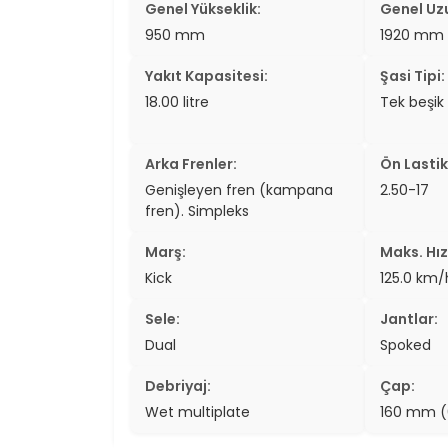
Genel Yükseklik:
Genel Uz
two_wheel
950 mm
1920 mm
two_wheel
Yakıt Kapasitesi:
Şasi Tipi:
18.00 litre
Tek beşik
grid_vi
sear
Arka Frenler:
Ön Lastik
Genişleyen fren (kampana
2.50-17
fren). Simpleks
Marş:
Maks. Hız
Kick
125.0 km
Sele:
Jantlar:
Dual
Spoked
Debriyaj:
Çap:
Wet multiplate
160 mm (