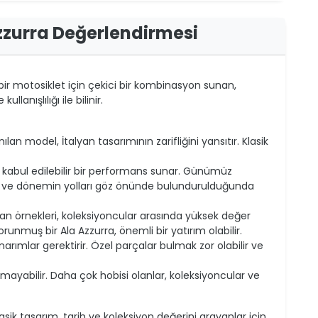
zzurra Değerlendirmesi
bir motosiklet için çekici bir kombinasyon sunan,
lanışlılığı ile bilinir.
an model, İtalyan tasarımının zarifliğini yansıtır. Klasik
 kabul edilebilir bir performans sunar. Günümüz
ısı ve dönemin yolları göz önünde bulundurulduğunda
an örnekleri, koleksiyoncular arasında yüksek değer
orunmuş bir Ala Azzurra, önemli bir yatırım olabilir.
arımlar gerektirir. Özel parçalar bulmak zor olabilir ve
ayabilir. Daha çok hobisi olanlar, koleksiyoncular ve
ik tasarım, tarih ve koleksiyon değerini arayanlar için