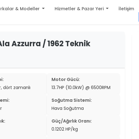
rkalar & Modeller
Hizmetler & Pazar Yeri
İletişim
build
a Azzurra / 1962 Teknik
er
settings
er
add_circle
er
i:
Motor Gücü:
er
ir, dört zamanlı
13.7HP (10.0kW) @ 6500RPM
er
temi:
Soğutma Sistemi:
er
r
Hava Soğutma
er
ık:
Güç/Ağırlık Oranı:
0.1202 HP/kg
er