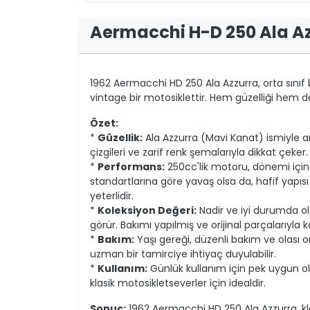
Aermacchi H-D 250 Ala A
1962 Aermacchi HD 250 Ala Azzurra, orta sınıf 
vintage bir motosiklettir. Hem güzelliği hem de kul
Özet:
*
Güzellik:
Ala Azzurra (Mavi Kanat) ismiyle anıl
çizgileri ve zarif renk şemalarıyla dikkat çeker.
*
Performans:
250cc'lik motoru, dönemi için
standartlarına göre yavaş olsa da, hafif yap
yeterlidir.
*
Koleksiyon Değeri:
Nadir ve iyi durumda ol
görür. Bakımı yapılmış ve orijinal parçalarıyla k
*
Bakım:
Yaşı gereği, düzenli bakım ve olası on
uzman bir tamirciye ihtiyaç duyulabilir.
*
Kullanım:
Günlük kullanım için pek uygun olm
klasik motosikletseverler için idealdir.
Sonuç:
1962 Aermacchi HD 250 Ala Azzurra, klas