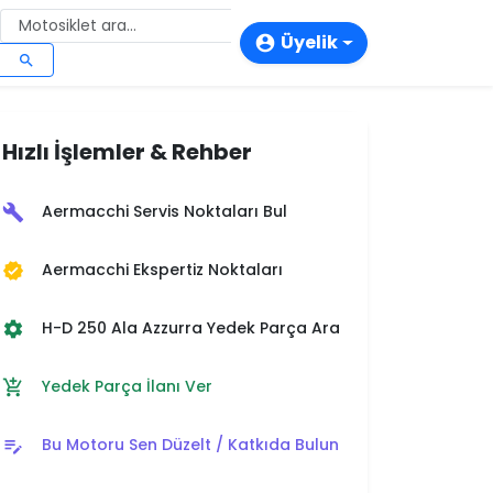
Üyelik
account_circle
search
login
person_add
Hızlı İşlemler & Rehber
storefront
Aermacchi Servis Noktaları Bul
build
Aermacchi Ekspertiz Noktaları
verified
H-D 250 Ala Azzurra Yedek Parça Ara
settings
Yedek Parça İlanı Ver
add_shopping_cart
Bu Motoru Sen Düzelt / Katkıda Bulun
edit_note