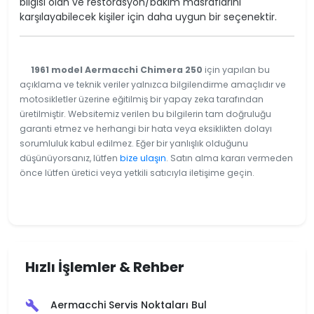
bilgisi olan ve restorasyon/bakım masraflarını
karşılayabilecek kişiler için daha uygun bir seçenektir.
1961 model Aermacchi Chimera 250
için yapılan bu
açıklama ve teknik veriler yalnızca bilgilendirme amaçlıdır ve
motosikletler üzerine eğitilmiş bir yapay zeka tarafından
üretilmiştir. Websitemiz verilen bu bilgilerin tam doğruluğu
garanti etmez ve herhangi bir hata veya eksiklikten dolayı
sorumluluk kabul edilmez. Eğer bir yanlışlık olduğunu
düşünüyorsanız, lütfen
bize ulaşın
. Satın alma kararı vermeden
önce lütfen üretici veya yetkili satıcıyla iletişime geçin.
Hızlı İşlemler & Rehber
Aermacchi Servis Noktaları Bul
build