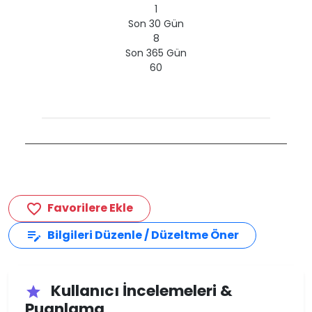
1
Son 30 Gün
8
Son 365 Gün
60
Favorilere Ekle
favorite_border
Bilgileri Düzenle / Düzeltme Öner
edit_note
Kullanıcı İncelemeleri &
star
Puanlama