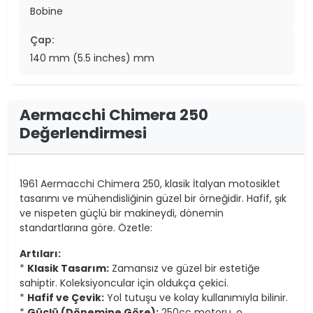
Bobine
Çap:
140 mm (5.5 inches) mm
Aermacchi Chimera 250
Değerlendirmesi
1961 Aermacchi Chimera 250, klasik İtalyan motosiklet
tasarımı ve mühendisliğinin güzel bir örneğidir. Hafif, şık
ve nispeten güçlü bir makineydi, dönemin
standartlarına göre. Özetle:
Artıları:
*
Klasik Tasarım:
Zamansız ve güzel bir estetiğe
sahiptir. Koleksiyoncular için oldukça çekici.
*
Hafif ve Çevik:
Yol tutuşu ve kolay kullanımıyla bilinir.
*
Güçlü (Dönemine Göre):
250cc motoru, o