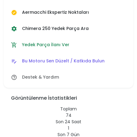
Aermacchi Ekspertiz Noktaları
verified
Chimera 250 Yedek Parça Ara
settings
Yedek Parça İlanı Ver
add_shopping_cart
Bu Motoru Sen Düzelt / Katkıda Bulun
edit_note
Destek & Yardım
help_outline
Görüntülenme İstatistikleri
Toplam
74
Son 24 Saat
1
Son 7 Gün