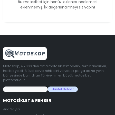
Bu motosiklet için henüz kullanıcı incelemesi
eklenmemiş. İlk değerlendirmeyi siz yapın!
Motoskop, 45.000'den fazla motosiklet modelini, teknik analizleri,
haritalı yetkili & özel servis rehberini ve yedek parça pazar yerini
bünyesinde barındıran Türkiye'nin en büyük motosiklet
platformudur.
45.000+ Motosiklet Verisi
Haritalı Rehber
MOTOSIKLET & REHBER
Ana Sayfa