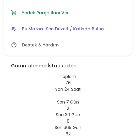
Yedek Parça İlanı Ver
add_shopping_cart
Bu Motoru Sen Düzelt / Katkıda Bulun
edit_note
Destek & Yardım
help_outline
Görüntülenme İstatistikleri
Toplam
76
Son 24 Saat
1
Son 7 Gün
2
Son 30 Gün
8
Son 365 Gün
62