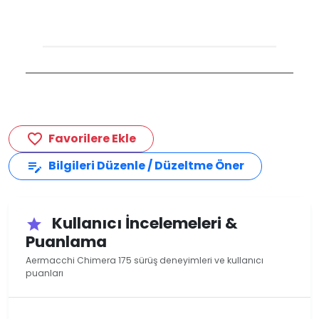
Favorilere Ekle
favorite_border
Bilgileri Düzenle / Düzeltme Öner
edit_note
Kullanıcı İncelemeleri &
star
Puanlama
Aermacchi Chimera 175 sürüş deneyimleri ve kullanıcı
puanları