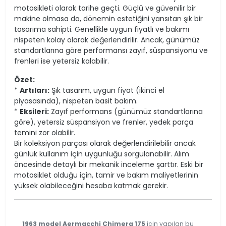
motosikleti olarak tarihe geçti. Güçlü ve güvenilir bir
makine olmasa da, dönemin estetiğini yansıtan şık bir
tasarıma sahipti. Genellikle uygun fiyatlı ve bakımı
nispeten kolay olarak değerlendirilir. Ancak, günümüz
standartlarına göre performansı zayıf, süspansiyonu ve
frenleri ise yetersiz kalabilir.
Özet:
*
Artıları:
Şık tasarım, uygun fiyat (ikinci el
piyasasında), nispeten basit bakım.
*
Eksileri:
Zayıf performans (günümüz standartlarına
göre), yetersiz süspansiyon ve frenler, yedek parça
temini zor olabilir.
Bir koleksiyon parçası olarak değerlendirilebilir ancak
günlük kullanım için uygunluğu sorgulanabilir. Alım
öncesinde detaylı bir mekanik inceleme şarttır. Eski bir
motosiklet olduğu için, tamir ve bakım maliyetlerinin
yüksek olabileceğini hesaba katmak gerekir.
1963 model Aermacchi Chimera 175
için yapılan bu