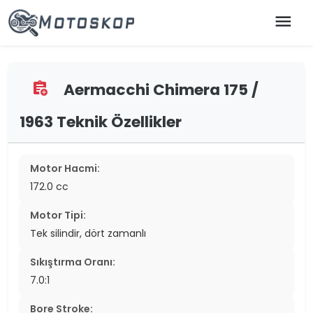
menu
Aermacchi Chimera 175 /
assignment_add
1963 Teknik Özellikler
Motor Hacmi:
172.0 cc
Motor Tipi:
Tek silindir, dört zamanlı
Sıkıştırma Oranı:
7.0:1
Bore Stroke: