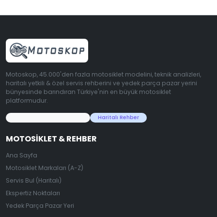
Motoskop, 45.000'den fazla motosiklet modelini, teknik analizleri,
haritalı yetkili & özel servis rehberini ve yedek parça pazar yerini
bünyesinde barındıran Türkiye'nin en büyük motosiklet
platformudur.
45.000+ Motosiklet Verisi
Haritalı Rehber
MOTOSIKLET & REHBER
Ana Sayfa
Motosiklet Markaları (A-Z)
Servis Bul (Haritalı)
Ekspertiz Noktaları
Yedek Parça Pazar Yeri