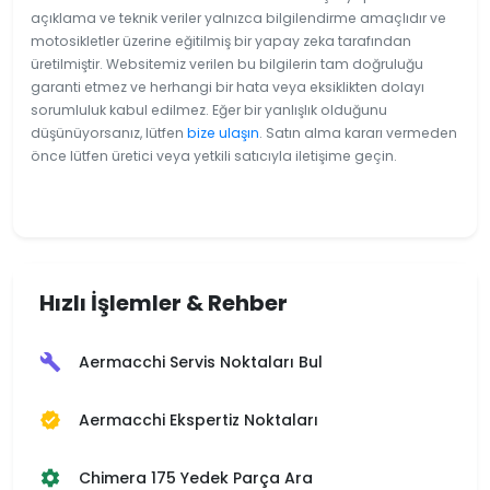
açıklama ve teknik veriler yalnızca bilgilendirme amaçlıdır ve
motosikletler üzerine eğitilmiş bir yapay zeka tarafından
üretilmiştir. Websitemiz verilen bu bilgilerin tam doğruluğu
garanti etmez ve herhangi bir hata veya eksiklikten dolayı
sorumluluk kabul edilmez. Eğer bir yanlışlık olduğunu
düşünüyorsanız, lütfen
bize ulaşın
. Satın alma kararı vermeden
önce lütfen üretici veya yetkili satıcıyla iletişime geçin.
Hızlı İşlemler & Rehber
Aermacchi Servis Noktaları Bul
build
Aermacchi Ekspertiz Noktaları
verified
Chimera 175 Yedek Parça Ara
settings