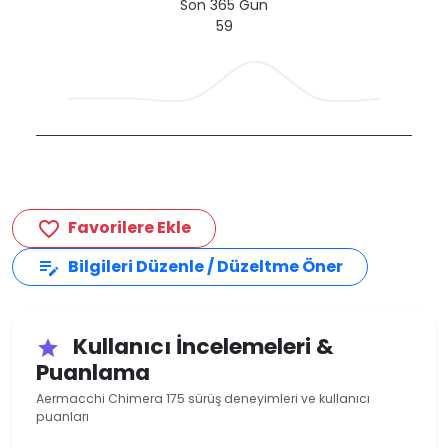
Son 365 Gün
59
Favorilere Ekle
favorite_border
Bilgileri Düzenle / Düzeltme Öner
edit_note
Kullanıcı İncelemeleri &
star
Puanlama
Aermacchi Chimera 175 sürüş deneyimleri ve kullanıcı
puanları