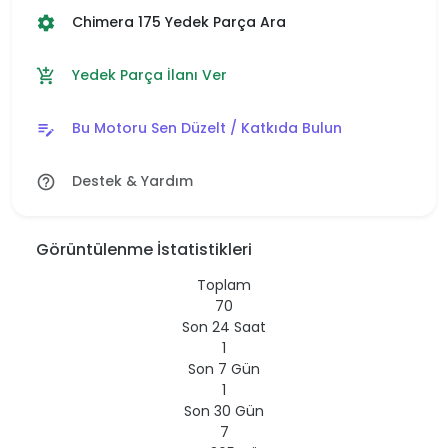
Chimera 175 Yedek Parça Ara
settings
Yedek Parça İlanı Ver
add_shopping_cart
Bu Motoru Sen Düzelt / Katkıda Bulun
edit_note
Destek & Yardım
help_outline
Görüntülenme İstatistikleri
Toplam
70
Son 24 Saat
1
Son 7 Gün
1
Son 30 Gün
7