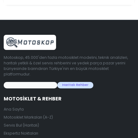
Motoskop, 45.000'den fazla motosiklet modelini, teknik analizleri,
haritalı yetkili & özel servis rehberini ve yedek parça pazar yerini
bünyesinde barındıran Türkiye'nin en büyük motosiklet
platformudur.
45.000+ Motosiklet Verisi
Haritalı Rehber
MOTOSIKLET & REHBER
Ana Sayfa
Motosiklet Markaları (A-Z)
Servis Bul (Haritalı)
Ekspertiz Noktaları