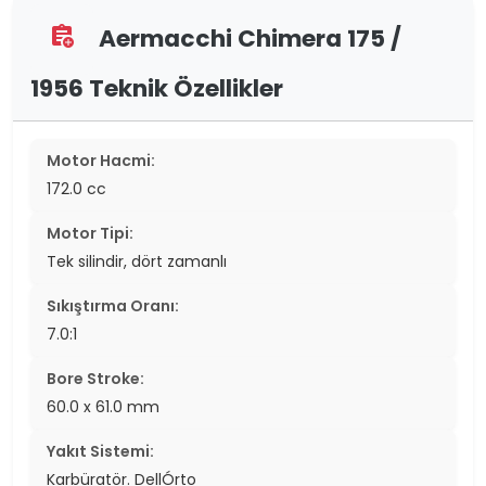
Aermacchi Chimera 175 /
assignment_add
1956 Teknik Özellikler
Motor Hacmi:
172.0 cc
Motor Tipi:
Tek silindir, dört zamanlı
Sıkıştırma Oranı:
7.0:1
Bore Stroke:
60.0 x 61.0 mm
Yakıt Sistemi:
Karbüratör. DellÓrto