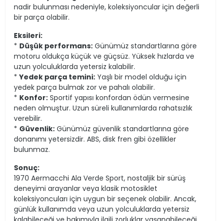
nadir bulunması nedeniyle, koleksiyoncular için değerli
bir parça olabilir.
Eksileri:
*
Düşük performans:
Günümüz standartlarına göre
motoru oldukça küçük ve güçsüz. Yüksek hızlarda ve
uzun yolculuklarda yetersiz kalabilir.
*
Yedek parça temini:
Yaşlı bir model olduğu için
yedek parça bulmak zor ve pahalı olabilir.
*
Konfor:
Sportif yapısı konfordan ödün vermesine
neden olmuştur. Uzun süreli kullanımlarda rahatsızlık
verebilir.
*
Güvenlik:
Günümüz güvenlik standartlarına göre
donanımı yetersizdir. ABS, disk fren gibi özellikler
bulunmaz.
Sonuç:
1970 Aermacchi Ala Verde Sport, nostaljik bir sürüş
deneyimi arayanlar veya klasik motosiklet
koleksiyoncuları için uygun bir seçenek olabilir. Ancak,
günlük kullanımda veya uzun yolculuklarda yetersiz
kalabileceği ve bakımıyla ilgili zorluklar yaşanabileceği