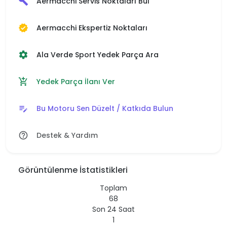
Aermacchi Servis Noktaları Bul
build
Aermacchi Ekspertiz Noktaları
verified
Ala Verde Sport Yedek Parça Ara
settings
Yedek Parça İlanı Ver
add_shopping_cart
Bu Motoru Sen Düzelt / Katkıda Bulun
edit_note
Destek & Yardım
help_outline
Görüntülenme İstatistikleri
Toplam
68
Son 24 Saat
1