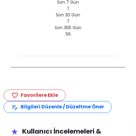
Son 7 Gün
1
Son 30 Gün
7
Son 365 Gün
56
Favorilere Ekle
favorite_border
Bilgileri Düzenle / Düzeltme Öner
edit_note
Kullanıcı İncelemeleri &
star