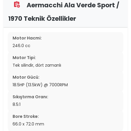
Aermacchi Ala Verde Sport /
assignment_add
1970 Teknik Özellikler
Motor Hacmi:
246.0 cc
Motor Tipi:
Tek silindir, dört zamanlı
Motor Gücü:
18.5HP (13.5kW) @ 7000RPM
Sıkıştırma Oranı:
8.5:1
Bore Stroke:
66.0 x 72.0 mm