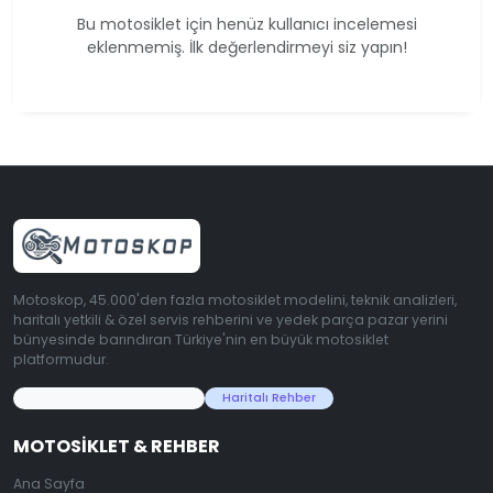
Bu motosiklet için henüz kullanıcı incelemesi
eklenmemiş. İlk değerlendirmeyi siz yapın!
Motoskop, 45.000'den fazla motosiklet modelini, teknik analizleri,
haritalı yetkili & özel servis rehberini ve yedek parça pazar yerini
bünyesinde barındıran Türkiye'nin en büyük motosiklet
platformudur.
45.000+ Motosiklet Verisi
Haritalı Rehber
MOTOSIKLET & REHBER
Ana Sayfa