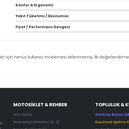
Konfor & Ergonomi
Yakıt Tüketimi / Ekonomisi
Fiyat / Performans Dengesi
et için henüz kullanıcı incelemesi eklenmemiş. İlk değerlendirmey
MOTOSIKLET & REHBER
TOPLULUK & 
Ana Sayfa
Katkıda Bulun (M
Motosiklet Markaları (A-Z)
Kurumsal İşletme 
ik
k