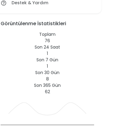
Destek & Yardım
help_outline
Görüntülenme İstatistikleri
Toplam
76
Son 24 Saat
1
Son 7 Gün
1
Son 30 Gün
8
Son 365 Gün
62