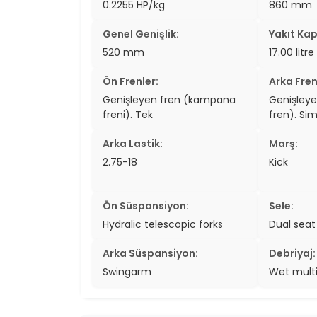
0.2255 HP/kg
860 mm
two_wheel
Genel Genişlik:
Yakıt Kap
two_wheel
520 mm
17.00 litre
grid_vi
Ön Frenler:
Arka Fren
Genişleyen fren (kampana
Genişley
sear
freni). Tek
fren). Si
Arka Lastik:
Marş:
2.75-18
Kick
Ön Süspansiyon:
Sele:
Hydralic telescopic forks
Dual seat
Arka Süspansiyon:
Debriyaj:
Swingarm
Wet multi