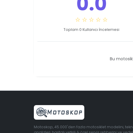
0.0
☆ ☆ ☆ ☆ ☆
Toplam 0 Kullanıcı İncelemesi
Bu motosikl
Motoskop, 45.000'den fazla motosiklet modelini, tekn
analizleri, haritalı yetkili & özel servis rehberini ve yede