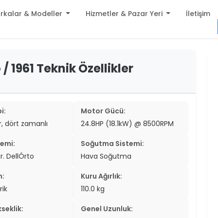
rkalar & Modeller
Hizmetler & Pazar Yeri
İletişim
build
 1961 Teknik Özellikler
er
settings
er
add_circle
er
i:
Motor Gücü:
ir, dört zamanlı
24.8HP (18.1kW) @ 8500RPM
er
temi:
Soğutma Sistemi:
er
r. DellÓrto
Hava Soğutma
er
n:
Kuru Ağırlık:
er
rik
110.0 kg
er
seklik:
Genel Uzunluk: