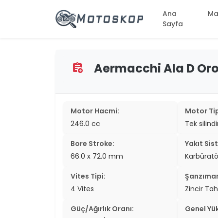
Ana
Ma
Sayfa
Aermacchi Ala D Oro /
assignment_add
two_wheel
two_wheel
two_wheel
Motor Hacmi:
Motor Tip
246.0 cc
Tek silind
two_wheel
Bore Stroke:
Yakıt Sis
two_wheel
66.0 x 72.0 mm
Karbüratö
two_wheel
Vites Tipi:
Şanzıma
two_wheel
4 Vites
Zincir Tah
two_wheel
Güç/Ağırlık Oranı:
Genel Yük