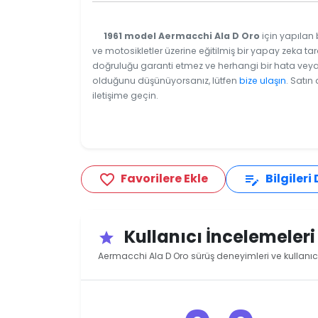
1961 model Aermacchi Ala D Oro
için yapılan 
ve motosikletler üzerine eğitilmiş bir yapay zeka tar
doğruluğu garanti etmez ve herhangi bir hata veya e
olduğunu düşünüyorsanız, lütfen
bize ulaşın
. Satın
iletişime geçin.
Favorilere Ekle
Bilgileri
favorite_border
edit_note
Kullanıcı İncelemeler
star
Aermacchi Ala D Oro sürüş deneyimleri ve kullanıc