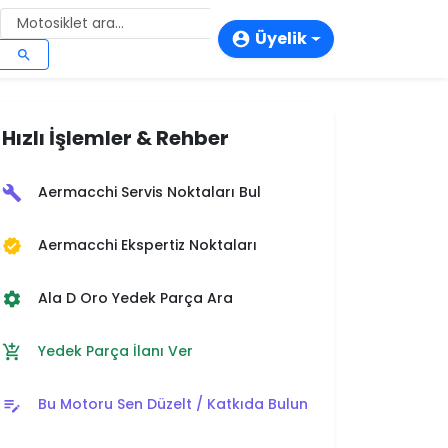
Üyelik
account_circle
search
login
person_add
Hızlı İşlemler & Rehber
storefront
Aermacchi Servis Noktaları Bul
build
Aermacchi Ekspertiz Noktaları
verified
Ala D Oro Yedek Parça Ara
settings
Yedek Parça İlanı Ver
add_shopping_cart
Bu Motoru Sen Düzelt / Katkıda Bulun
edit_note