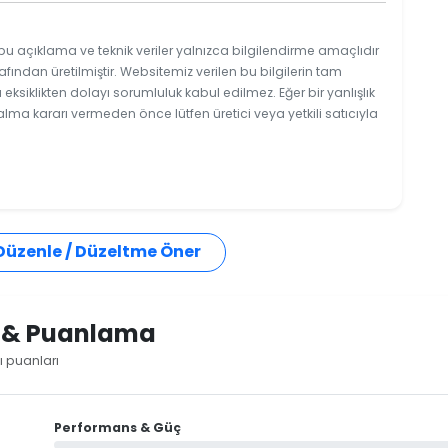
bu açıklama ve teknik veriler yalnızca bilgilendirme amaçlıdır
afından üretilmiştir. Websitemiz verilen bu bilgilerin tam
ksiklikten dolayı sorumluluk kabul edilmez. Eğer bir yanlışlık
 alma kararı vermeden önce lütfen üretici veya yetkili satıcıyla
 Düzenle / Düzeltme Öner
i & Puanlama
ı puanları
Performans & Güç