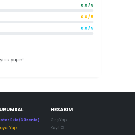
0.0 / 5
0.0 / 5
0.0 / 5
i siz yapın!
KURUMSAL
HESABIM
otor Ekle/Düzenle)
Giriş Yap
Kaydı Yap
Kayıt Ol