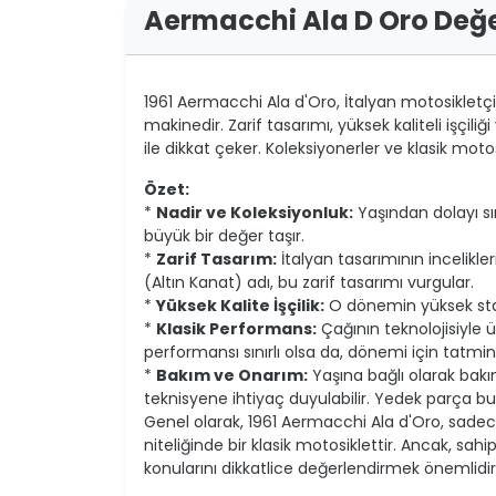
Aermacchi Ala D Oro Değ
1961 Aermacchi Ala d'Oro, İtalyan motosikletçil
makinedir. Zarif tasarımı, yüksek kaliteli işçi
ile dikkat çeker. Koleksiyonerler ve klasik moto
Özet:
*
Nadir ve Koleksiyonluk:
Yaşından dolayı sın
büyük bir değer taşır.
*
Zarif Tasarım:
İtalyan tasarımının incelikler
(Altın Kanat) adı, bu zarif tasarımı vurgular.
*
Yüksek Kalite İşçilik:
O dönemin yüksek standa
*
Klasik Performans:
Çağının teknolojisiyle 
performansı sınırlı olsa da, dönemi için tatmi
*
Bakım ve Onarım:
Yaşına bağlı olarak bakı
teknisyene ihtiyaç duyulabilir. Yedek parça bul
Genel olarak, 1961 Aermacchi Ala d'Oro, sadece 
niteliğinde bir klasik motosiklettir. Ancak, 
konularını dikkatlice değerlendirmek önemlidir