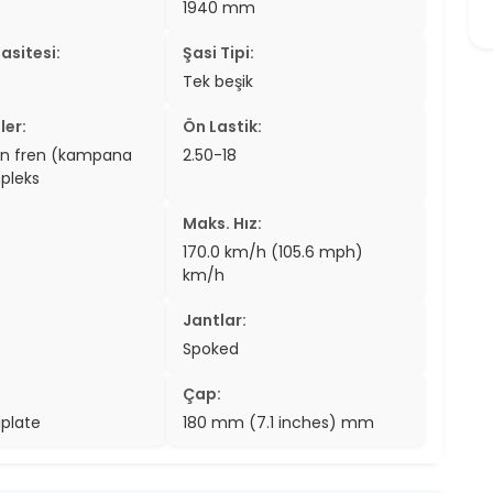
1940 mm
er
asitesi:
Şasi Tipi:
er
Tek beşik
ew
ler:
Ön Lastik:
en fren (kampana
2.50-18
ch
mpleks
Maks. Hız:
170.0 km/h (105.6 mph)
km/h
Jantlar:
Spoked
Çap:
plate
180 mm (7.1 inches) mm