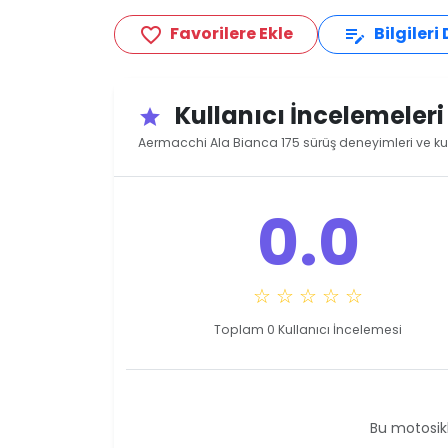
Favorilere Ekle
Bilgileri
favorite_border
edit_note
Kullanıcı İncelemeler
star
Aermacchi Ala Bianca 175 sürüş deneyimleri ve kul
0.0
☆ ☆ ☆ ☆ ☆
Toplam 0 Kullanıcı İncelemesi
Bu motosikl