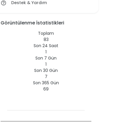
Destek & Yardım
help_outline
Görüntülenme İstatistikleri
Toplam
83
Son 24 Saat
1
Son 7 Gün
1
Son 30 Gün
7
Son 365 Gün
69