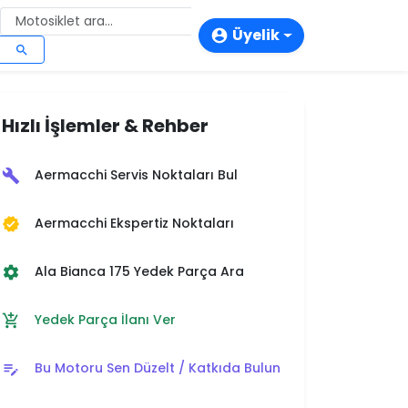
Üyelik
account_circle
search
login
person_add
Hızlı İşlemler & Rehber
storefront
Aermacchi Servis Noktaları Bul
build
Aermacchi Ekspertiz Noktaları
verified
Ala Bianca 175 Yedek Parça Ara
settings
Yedek Parça İlanı Ver
add_shopping_cart
Bu Motoru Sen Düzelt / Katkıda Bulun
edit_note