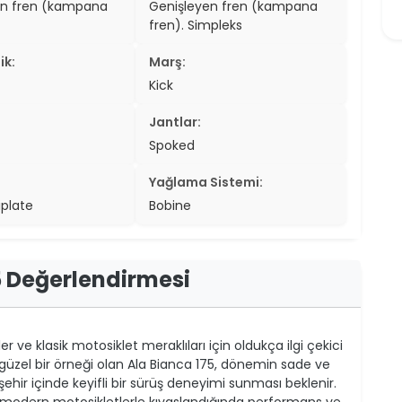
en fren (kampana
Genişleyen fren (kampana
er
fren). Simpleks
er
ik:
Marş:
Kick
ew
Jantlar:
ch
Spoked
Yağlama Sistemi:
plate
Bobine
 Değerlendirmesi
 ve klasik motosiklet meraklıları için oldukça ilgi çekici
 güzel bir örneği olan Ala Bianca 175, dönemin sade ve
a şehir içinde keyifli bir sürüş deneyimi sunması beklenir.