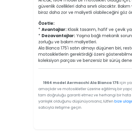
Ancak, 1964 model bir motosiklet olduğu için
güvenlik özellikleri daha sınırlı olacaktır. Ba
biraz daha zor ve maliyetli olabileceğini göz
Özetle:
*
Avantajlar:
Klasik tasarım, hafif ve çevik ya
*
Dezavantajlar:
Yaşına bağlı mekanik sorunla
zorluğu ve bakım maliyetleri.
Ala Bianca 175'i satın almayı düşünen biri, rest
motosikletlerin gerektirdiği özeni gösterebilmel
koleksiyon parçası ve benzersiz bir sürüş deney
1964 model Aermacchi Ala Bianca 175
için ya
amaçlıdır ve motosikletler üzerine eğitilmiş bir yapa
tam doğruluğu garanti etmez ve herhangi bir hata v
yanlışlık olduğunu düşünüyorsanız, lütfen
bize ulaşı
satıcıyla iletişime geçin.