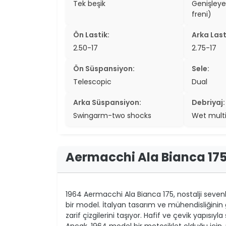
Tek beşik
Genişley
two_wheel
freni)
two_wheel
Ön Lastik:
Arka Last
2.50-17
2.75-17
grid_vi
Ön Süspansiyon:
Sele:
sear
Telescopic
Dual
Arka Süspansiyon:
Debriyaj:
Swingarm-two shocks
Wet multi
Aermacchi Ala Bianca 175
1964 Aermacchi Ala Bianca 175, nostalji sevenler
bir model. İtalyan tasarım ve mühendisliğinin
zarif çizgilerini taşıyor. Hafif ve çevik yapısıyl