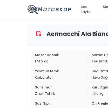
Ana
Ma
Sayfa
Aermacchi Ala Bianca 
assignment_add
two_wheel
two_wheel
two_wheel
Motor Hacmi:
Motor Tip
174.2 cc
Tek silind
two_wheel
Yakıt Sistemi:
Soğutma 
two_wheel
Karbüratör
Hava So
two_wheel
Şanzıman:
Kuru Ağırl
two_wheel
Zincir Tahrik
110.0 kg
two_wheel
Şasi Tipi:
Ön Frenle