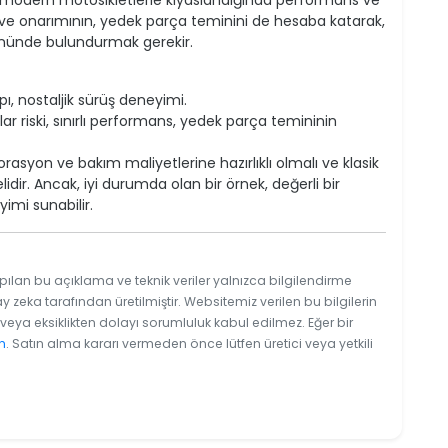
, modern motosikletlerle kıyaslandığında performans ve
kım ve onarımının, yedek parça teminini de hesaba katarak,
 önünde bulundurmak gerekir.
pı, nostaljik sürüş deneyimi.
r riski, sınırlı performans, yedek parça temininin
orasyon ve bakım maliyetlerine hazırlıklı olmalı ve klasik
idir. Ancak, iyi durumda olan bir örnek, değerli bir
imi sunabilir.
pılan bu açıklama ve teknik veriler yalnızca bilgilendirme
y zeka tarafından üretilmiştir. Websitemiz verilen bu bilgilerin
eya eksiklikten dolayı sorumluluk kabul edilmez. Eğer bir
n
. Satın alma kararı vermeden önce lütfen üretici veya yetkili