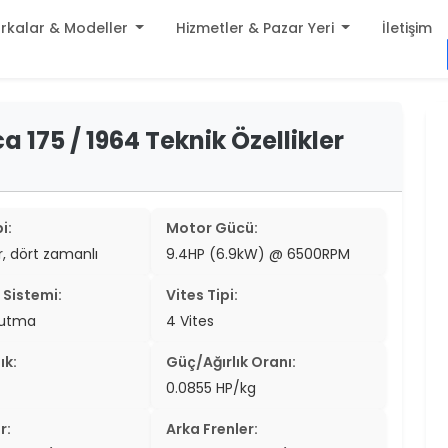
rkalar & Modeller
Hizmetler & Pazar Yeri
İletişim
build
175 / 1964 Teknik Özellikler
er
settings
er
add_circle
er
i:
Motor Gücü:
ir, dört zamanlı
9.4HP (6.9kW) @ 6500RPM
er
Sistemi:
Vites Tipi:
er
ğutma
4 Vites
er
ık:
Güç/Ağırlık Oranı:
er
0.0855 HP/kg
er
r:
Arka Frenler: