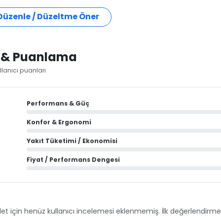
 Düzenle / Düzeltme Öner
i & Puanlama
lanıcı puanları
Performans & Güç
Konfor & Ergonomi
Yakıt Tüketimi / Ekonomisi
Fiyat / Performans Dengesi
et için henüz kullanıcı incelemesi eklenmemiş. İlk değerlendirmey