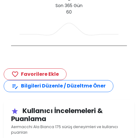
Son 365 Gün
60
Favorilere Ekle
favorite_border
Bilgileri Düzenle / Düzeltme Öner
edit_note
Kullanıcı İncelemeleri &
star
Puanlama
Aermacchi Ala Bianca 175 sürüş deneyimleri ve kullanıcı
puanları