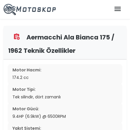
menu
Aermacchi Ala Bianca 175 /
assignment_add
1962 Teknik Özellikler
Motor Hacmi:
174.2 cc
Motor Tipi:
Tek silindir, dört zamanlı
Motor Gücü:
9.4HP (6.9kW) @ 6500RPM
Yakıt Sistemi: