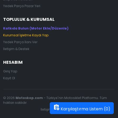
Yedek Parça Pazar Yeri
TOPLULUK & KURUMSAL
Katkıda Bulun (Motor Ekle/Düzenle)
Kurumsal İşletme Kaydı Yap
Yedek Parça İlanı Ver
İletişim & Destek
HESABIM
Giriş Yap
Kayıt Ol
© 2026
Motoskop.com
- Türkiye'nin Motosiklet Platformu. Tüm
hakları saklıdır.
assignment_add
Karşılaştırma Listem (
0
)
İletişim
|
Gizlilik Politikası