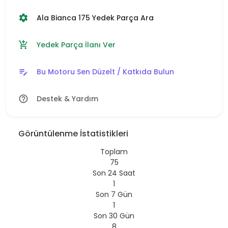
Ala Bianca 175 Yedek Parça Ara
settings
Yedek Parça İlanı Ver
add_shopping_cart
Bu Motoru Sen Düzelt / Katkıda Bulun
edit_note
Destek & Yardım
help_outline
Görüntülenme İstatistikleri
Toplam
75
Son 24 Saat
1
Son 7 Gün
1
Son 30 Gün
8