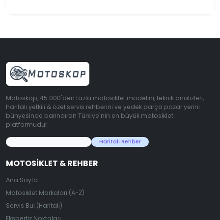
Motoskop, 45.000'den fazla motosiklet modelini, teknik analizleri,
haritalı yetkili & özel servis rehberini ve yedek parça pazar yerini
bünyesinde barındıran Türkiye'nin en büyük motosiklet
platformudur.
45.000+ Motosiklet Verisi
Haritalı Rehber
MOTOSIKLET & REHBER
Ana Sayfa
Motosiklet Markaları (A-Z)
Servis Bul (Haritalı)
Ekspertiz Noktaları