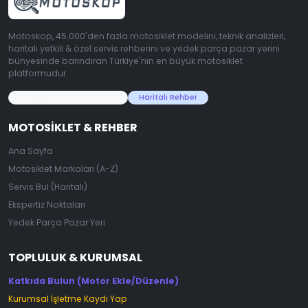
Motoskop, 45.000'den fazla motosiklet modelini, teknik analizleri,
haritalı yetkili & özel servis rehberini ve yedek parça pazar yerini
bünyesinde barındıran Türkiye'nin en büyük motosiklet
platformudur.
45.000+ Motosiklet Verisi
Haritalı Rehber
MOTOSIKLET & REHBER
Ana Sayfa
Motosiklet Markaları (A-Z)
Servis Bul (Haritalı)
Ekspertiz Noktaları
Yedek Parça Pazar Yeri
TOPLULUK & KURUMSAL
Katkıda Bulun (Motor Ekle/Düzenle)
Kurumsal İşletme Kaydı Yap