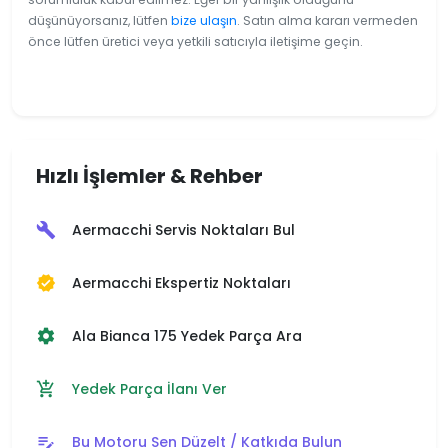
düşünüyorsanız, lütfen
bize ulaşın
. Satın alma kararı vermeden
önce lütfen üretici veya yetkili satıcıyla iletişime geçin.
Hızlı İşlemler & Rehber
Aermacchi Servis Noktaları Bul
build
Aermacchi Ekspertiz Noktaları
verified
Ala Bianca 175 Yedek Parça Ara
settings
Yedek Parça İlanı Ver
add_shopping_cart
Bu Motoru Sen Düzelt / Katkıda Bulun
edit_note