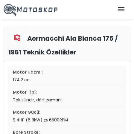
menu
Aermacchi Ala Bianca 175 /
assignment_add
1961 Teknik Özellikler
Motor Hacmi:
174.2 cc
Motor Tipi:
Tek silindir, dört zamanlı
Motor Gücü:
9.4HP (6.9kW) @ 6500RPM
Bore Stroke: