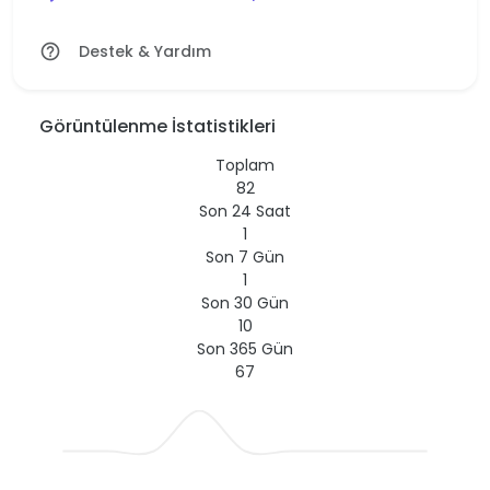
Destek & Yardım
help_outline
Görüntülenme İstatistikleri
Toplam
82
Son 24 Saat
1
Son 7 Gün
1
Son 30 Gün
10
Son 365 Gün
67