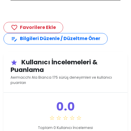
Favorilere Ekle
favorite_border
Bilgileri Düzenle / Düzeltme Öner
edit_note
Kullanıcı İncelemeleri &
star
Puanlama
Aermacchi Ala Bianca 175 sürüş deneyimleri ve kullanıcı
puanları
0.0
☆ ☆ ☆ ☆ ☆
Toplam 0 Kullanıcı İncelemesi