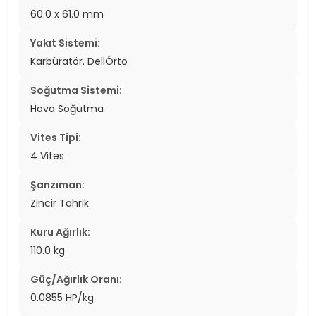
60.0 x 61.0 mm
Yakıt Sistemi:
Karbüratör. DellÓrto
Soğutma Sistemi:
Hava Soğutma
Vites Tipi:
4 Vites
Şanzıman:
Zincir Tahrik
Kuru Ağırlık:
110.0 kg
Güç/Ağırlık Oranı:
0.0855 HP/kg