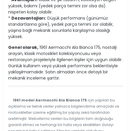
yüksek, bakımı (yedek parça temini zor olsa da)
nispeten kolay olabilir.
*
Dezavantajları:
Düşük performans (günümüz
standartlarına göre), yedek parça temini zor olabilir,
yaşına bağlı mekanik sorunlarla karşılaşma olasılığı
yüksek.
Genel olarak,
1961 Aermacchi Ala Bianca 175, nostalji
arayan, klasik motosiklet koleksiyoncusu veya
restorasyon projeleriyle ilgilenen kişiler için uygun olabilir.
Günlük kullanım veya yüksek performans beklentisiyle
yaklaşılmamalıdır. Satın almadan önce detaylı bir
mekanik inceleme şarttır.
1961 model Aermacchi Ala Bianca 175
için yapılan bu
açıklama ve teknik veriler yalnızca bilgilendirme amaçlıdır ve
motosikletler üzerine eğitilmiş bir yapay zeka tarafından
üretilmiştir. Websitemiz verilen bu bilgilerin tam doğruluğu
garanti etmez ve herhangi bir hata veya eksiklikten dolayı
sorumluluk kabul edilmez. Eğer bir yanlışlık olduğunu