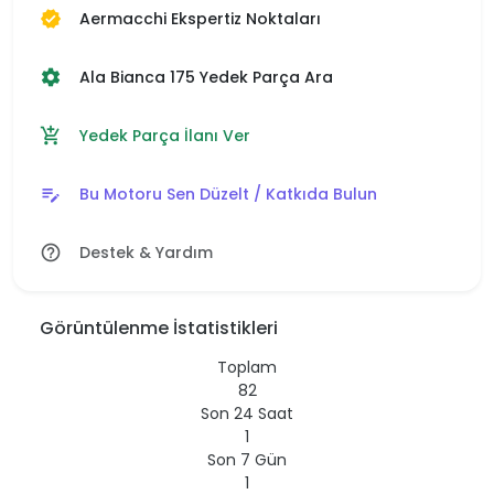
Aermacchi Ekspertiz Noktaları
verified
Ala Bianca 175 Yedek Parça Ara
settings
Yedek Parça İlanı Ver
add_shopping_cart
Bu Motoru Sen Düzelt / Katkıda Bulun
edit_note
Destek & Yardım
help_outline
Görüntülenme İstatistikleri
Toplam
82
Son 24 Saat
1
Son 7 Gün
1