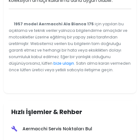
koleksiyon amaçlı kullanıma daha uygun olabilir.
1957 model Aermacchi Ala Bianca 175
için yapılan bu
açıklama ve teknik veriler yalnızca bilgilendirme amaçlıdır ve
motosikletler üzerine eğitilmiş bir yapay zeka tarafından
üretilmiştir. Websitemiz verilen bu bilgilerin tam doğruluğu
garanti etmez ve herhangi bir hata veya eksiklikten dolayı
sorumluluk kabul edilmez. Eğer bir yanlışlık olduğunu
düşünüyorsanız, lütfen
bize ulaşın
. Satın alma kararı vermeden
önce lütfen üretici veya yetkili satıcıyla iletişime geçin.
Hızlı İşlemler & Rehber
Aermacchi Servis Noktaları Bul
build