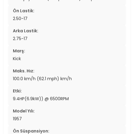
Ön Lastik:
2.50-17
Arka Lastik:
2.75-17
Marş:
Kick
Maks. Hız:
100.0 km/h (62.1 mph) km/h
Etki:
9.4HP(6.9kW)) @ 6500RPM
Model Yılı:
1957
Ön Süspansiyon: