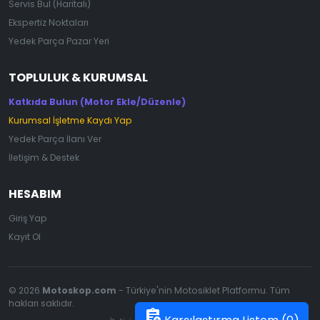
Servis Bul (Haritalı)
Ekspertiz Noktaları
Yedek Parça Pazar Yeri
TOPLULUK & KURUMSAL
Katkıda Bulun (Motor Ekle/Düzenle)
Kurumsal İşletme Kaydı Yap
Yedek Parça İlanı Ver
İletişim & Destek
HESABIM
Giriş Yap
Kayıt Ol
© 2026
Motoskop.com
- Türkiye'nin Motosiklet Platformu. Tüm
hakları saklıdır.
assignment_add