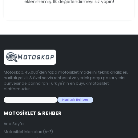
eklenmemiş. İlk değerlendirmeyi siz yapın!
Motoskop, 45.000'den fazla motosiklet modelini, teknik analizleri,
haritalı yetkili & özel servis rehberini ve yedek parça pazar yerini
bünyesinde barındıran Türkiye'nin en büyük motosiklet
platformudur.
45.000+ Motosiklet Verisi
Haritalı Rehber
MOTOSIKLET & REHBER
Ana Sayfa
Motosiklet Markaları (A-Z)