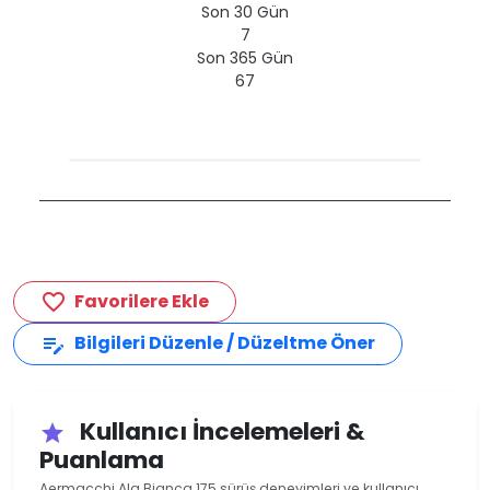
Son 30 Gün
7
Son 365 Gün
67
Favorilere Ekle
favorite_border
Bilgileri Düzenle / Düzeltme Öner
edit_note
Kullanıcı İncelemeleri &
star
Puanlama
Aermacchi Ala Bianca 175 sürüş deneyimleri ve kullanıcı