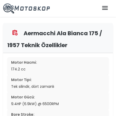
menu
Aermacchi Ala Bianca 175 /
assignment_add
1957 Teknik Özellikler
Motor Hacmi:
174.2 cc
Motor Tipi:
Tek silindir, dört zamanlı
Motor Gücü:
9.4HP (6.9kW) @ 6500RPM
Bore Stroke: