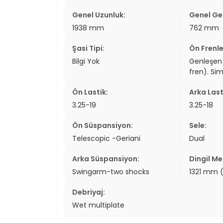
Genel Uzunluk:
Genel Gen
1938 mm
762 mm
Şasi Tipi:
Ön Frenle
Bilgi Yok
Genleşen
fren). Si
Ön Lastik:
Arka Last
3.25-19
3.25-18
Ön Süspansiyon:
Sele:
Telescopic -Geriani
Dual
Arka Süspansiyon:
Dingil Me
Swingarm-two shocks
1321 mm 
Debriyaj:
Wet multiplate