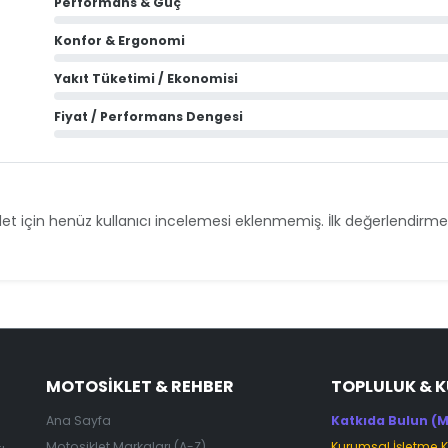
Performans & Güç
Konfor & Ergonomi
Yakıt Tüketimi / Ekonomisi
Fiyat / Performans Dengesi
et için henüz kullanıcı incelemesi eklenmemiş. İlk değerlendirmey
MOTOSIKLET & REHBER
TOPLULUK & 
Ana Sayfa
Katkıda Bulun (M
Motosiklet Markaları (A-Z)
Kurumsal İşletme 