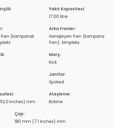
işlik:
Yakıt Kapasitesi:
17.00 litre
r:
Arka Frenler:
 fren (kampanalı
Genişleyen fren (kampana
mpleks
fren). Simpleks
ik:
Marş:
Kick
Jantlar:
Spoked
safesi:
Ateşleme:
(52.0 inches) mm
Bobine
Çap:
180 mm (7.1 inches) mm