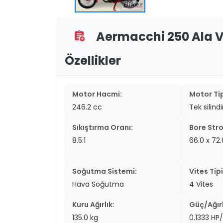
two_wheel
two_wheel
Aermacchi 250 Ala Ve
assignment_add
grid_vi
Özellikler
sear
Motor Hacmi:
Motor Tip
246.2 cc
Tek silind
Sıkıştırma Oranı:
Bore Stro
8.5:1
66.0 x 7
Soğutma Sistemi:
Vites Tipi
Hava Soğutma
4 Vites
Kuru Ağırlık:
Güç/Ağırl
135.0 kg
0.1333 HP