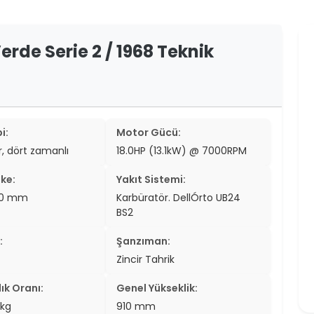
er
er
rde Serie 2 / 1968 Teknik
ew
ch
i:
Motor Gücü:
ir, dört zamanlı
18.0HP (13.1kW) @ 7000RPM
ke:
Yakıt Sistemi:
2.0 mm
Karbüratör. DellÓrto UB24
BS2
:
Şanzıman:
Zincir Tahrik
ık Oranı:
Genel Yükseklik:
/kg
910 mm