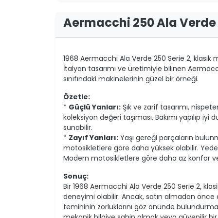
Aermacchi 250 Ala Verde 
1968 Aermacchi Ala Verde 250 Serie 2, klasik mo
İtalyan tasarımı ve üretimiyle bilinen Aermac
sınıfındaki makinelerinin güzel bir örneği.
Özetle:
*
Güçlü Yanları:
Şık ve zarif tasarımı, nispet
koleksiyon değeri taşıması. Bakımı yapılıp iyi 
sunabilir.
*
Zayıf Yanları:
Yaşı gereği parçaların bulunm
motosikletlere göre daha yüksek olabilir. Yed
Modern motosikletlere göre daha az konfor ve
Sonuç:
Bir 1968 Aermacchi Ala Verde 250 Serie 2, klasi
deneyimi olabilir. Ancak, satın almadan önce
temininin zorluklarını göz önünde bulundurma
mekanik bilgiye sahip olmak veya güvenilir bir