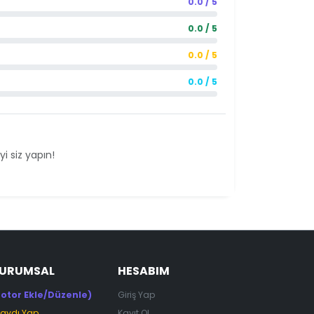
0.0 / 5
0.0 / 5
0.0 / 5
0.0 / 5
i siz yapın!
KURUMSAL
HESABIM
otor Ekle/Düzenle)
Giriş Yap
Kaydı Yap
Kayıt Ol