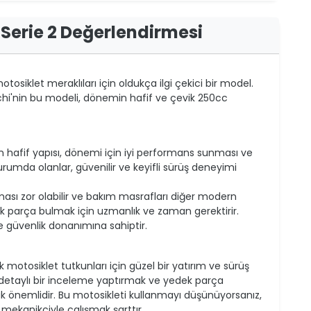
Serie 2 Değerlendirmesi
tosiklet meraklıları için oldukça ilgi çekici bir model.
chi'nin bu modeli, dönemin hafif ve çevik 250cc
en hafif yapısı, dönemi için iyi performans sunması ve
durumda olanlar, güvenilir ve keyifli sürüş deneyimi
ası zor olabilir ve bakım masrafları diğer modern
ek parça bulmak için uzmanlık ve zaman gerektirir.
 güvenlik donanımına sahiptir.
k motosiklet tutkunları için güzel bir yatırım ve sürüş
 detaylı bir inceleme yaptırmak ve yedek parça
k önemlidir. Bu motosikleti kullanmayı düşünüyorsanız,
 mekanikçiyle çalışmak şarttır.