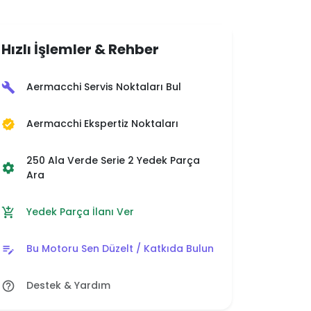
Hızlı İşlemler & Rehber
Aermacchi Servis Noktaları Bul
build
Aermacchi Ekspertiz Noktaları
verified
250 Ala Verde Serie 2 Yedek Parça
settings
Ara
Yedek Parça İlanı Ver
add_shopping_cart
Bu Motoru Sen Düzelt / Katkıda Bulun
edit_note
Destek & Yardım
help_outline