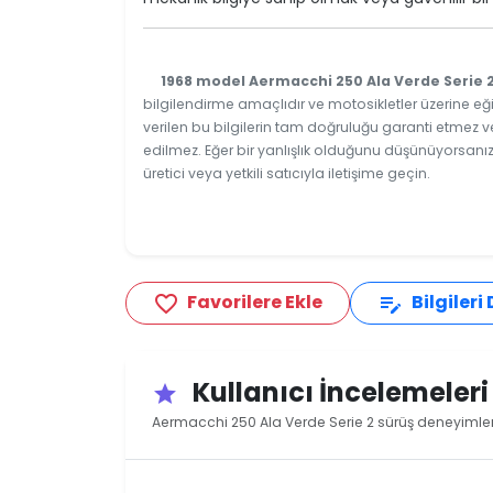
1968 model Aermacchi 250 Ala Verde Serie 
bilgilendirme amaçlıdır ve motosikletler üzerine eği
verilen bu bilgilerin tam doğruluğu garanti etmez v
edilmez. Eğer bir yanlışlık olduğunu düşünüyorsanız
üretici veya yetkili satıcıyla iletişime geçin.
Favorilere Ekle
Bilgileri
favorite_border
edit_note
Kullanıcı İncelemeler
star
Aermacchi 250 Ala Verde Serie 2 sürüş deneyimleri