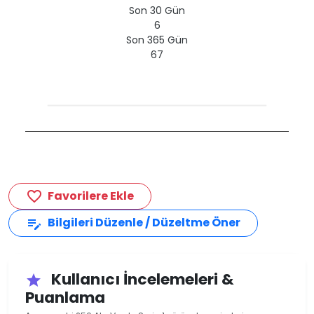
Son 30 Gün
6
Son 365 Gün
67
Favorilere Ekle
favorite_border
Bilgileri Düzenle / Düzeltme Öner
edit_note
Kullanıcı İncelemeleri &
star
Puanlama