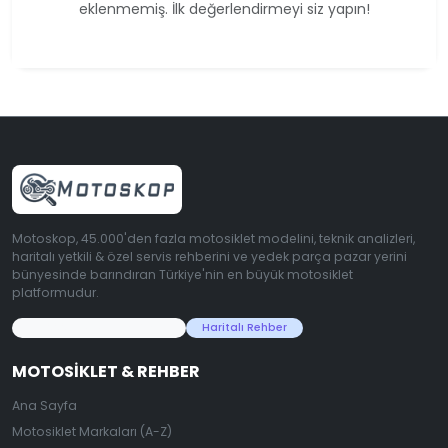
eklenmemiş. İlk değerlendirmeyi siz yapın!
Motoskop, 45.000'den fazla motosiklet modelini, teknik analizleri,
haritalı yetkili & özel servis rehberini ve yedek parça pazar yerini
bünyesinde barındıran Türkiye'nin en büyük motosiklet
platformudur.
45.000+ Motosiklet Verisi
Haritalı Rehber
MOTOSIKLET & REHBER
Ana Sayfa
Motosiklet Markaları (A-Z)