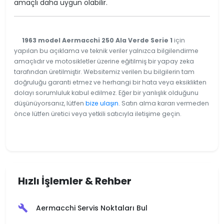
amaçlı daha uygun olabilir.
1963 model Aermacchi 250 Ala Verde Serie 1
için
yapılan bu açıklama ve teknik veriler yalnızca bilgilendirme
amaçlıdır ve motosikletler üzerine eğitilmiş bir yapay zeka
tarafından üretilmiştir. Websitemiz verilen bu bilgilerin tam
doğruluğu garanti etmez ve herhangi bir hata veya eksiklikten
dolayı sorumluluk kabul edilmez. Eğer bir yanlışlık olduğunu
düşünüyorsanız, lütfen
bize ulaşın
. Satın alma kararı vermeden
önce lütfen üretici veya yetkili satıcıyla iletişime geçin.
Hızlı İşlemler & Rehber
Aermacchi Servis Noktaları Bul
build