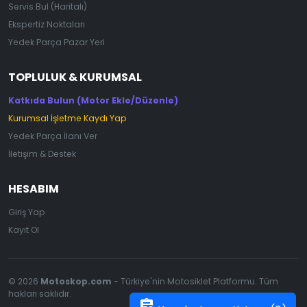
Servis Bul (Haritalı)
Ekspertiz Noktaları
Yedek Parça Pazar Yeri
TOPLULUK & KURUMSAL
Katkıda Bulun (Motor Ekle/Düzenle)
Kurumsal İşletme Kaydı Yap
Yedek Parça İlanı Ver
İletişim & Destek
HESABIM
Giriş Yap
Kayıt Ol
© 2026
Motoskop.com
- Türkiye'nin Motosiklet Platformu. Tüm
hakları saklıdır.
assignment_add