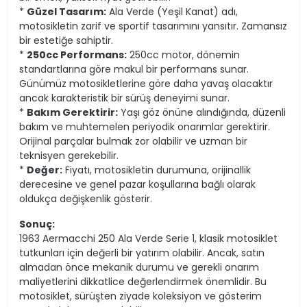
*
Güzel Tasarım:
Ala Verde (Yeşil Kanat) adı,
motosikletin zarif ve sportif tasarımını yansıtır. Zamansız
bir estetiğe sahiptir.
*
250cc Performans:
250cc motor, dönemin
standartlarına göre makul bir performans sunar.
Günümüz motosikletlerine göre daha yavaş olacaktır
ancak karakteristik bir sürüş deneyimi sunar.
*
Bakım Gerektirir:
Yaşı göz önüne alındığında, düzenli
bakım ve muhtemelen periyodik onarımlar gerektirir.
Orijinal parçalar bulmak zor olabilir ve uzman bir
teknisyen gerekebilir.
*
Değer:
Fiyatı, motosikletin durumuna, orijinallik
derecesine ve genel pazar koşullarına bağlı olarak
oldukça değişkenlik gösterir.
Sonuç:
1963 Aermacchi 250 Ala Verde Serie 1, klasik motosiklet
tutkunları için değerli bir yatırım olabilir. Ancak, satın
almadan önce mekanik durumu ve gerekli onarım
maliyetlerini dikkatlice değerlendirmek önemlidir. Bu
motosiklet, sürüşten ziyade koleksiyon ve gösterim