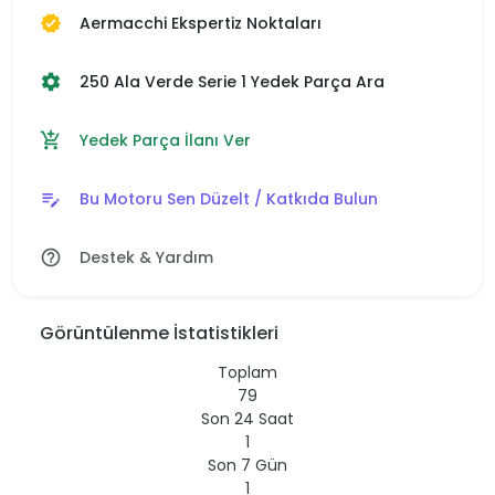
Aermacchi Ekspertiz Noktaları
verified
250 Ala Verde Serie 1 Yedek Parça Ara
settings
Yedek Parça İlanı Ver
add_shopping_cart
Bu Motoru Sen Düzelt / Katkıda Bulun
edit_note
Destek & Yardım
help_outline
Görüntülenme İstatistikleri
Toplam
79
Son 24 Saat
1
Son 7 Gün
1