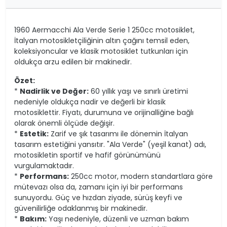
1960 Aermacchi Ala Verde Serie 1 250cc motosiklet,
İtalyan motosikletçiliğinin altın çağını temsil eden,
koleksiyoncular ve klasik motosiklet tutkunları için
oldukça arzu edilen bir makinedir.
Özet:
*
Nadirlik ve Değer:
60 yıllık yaşı ve sınırlı üretimi
nedeniyle oldukça nadir ve değerli bir klasik
motosiklettir. Fiyatı, durumuna ve orijinalliğine bağlı
olarak önemli ölçüde değişir.
*
Estetik:
Zarif ve şık tasarımı ile dönemin İtalyan
tasarım estetiğini yansıtır. "Ala Verde" (yeşil kanat) adı,
motosikletin sportif ve hafif görünümünü
vurgulamaktadır.
*
Performans:
250cc motor, modern standartlara göre
mütevazı olsa da, zamanı için iyi bir performans
sunuyordu. Güç ve hızdan ziyade, sürüş keyfi ve
güvenilirliğe odaklanmış bir makinedir.
*
Bakım:
Yaşı nedeniyle, düzenli ve uzman bakım