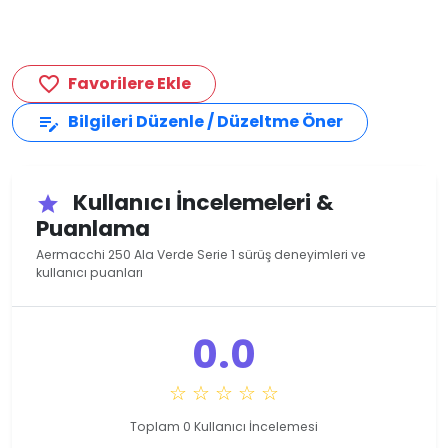
Favorilere Ekle
favorite_border
Bilgileri Düzenle / Düzeltme Öner
edit_note
Kullanıcı İncelemeleri &
star
Puanlama
Aermacchi 250 Ala Verde Serie 1 sürüş deneyimleri ve
kullanıcı puanları
0.0
☆ ☆ ☆ ☆ ☆
Toplam 0 Kullanıcı İncelemesi