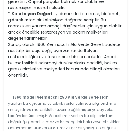
gerektirir. Orijinal parçalar bulmak zor olabilir ve
restorasyon masraflı olabilir.
*
Koleksiyon Değeri:
İyi durumda korunmuş bir örnek,
giderek artan bir koleksiyon değerine sahiptir. Bu
motosikleti yatırım amaçlı düşünenler için uygun olabilir,
ancak öncelikle restorasyon ve bakım maliyetleri
değerlendirilmelidir.
Sonuç olarak, 1960 Aermacchi Ala Verde Serie 1, sadece
nostaljik bir obje değil, aynı zamanda İtalyan
mühendisliğinin ve tasarımının bir sembolüdür. Ancak,
bu motosikleti edinmeyi düşünenlerin, nadirliği, bakım
gereksinimleri ve maliyetleri konusunda bilinçli olmaları
önemlidir.
1960 model Aermacchi 250 Ala Verde Serie 1
için
yapılan bu açıklama ve teknik veriler yalnızca bilgilendirme
amaçlıdır ve motosikletler üzerine eğitilmiş bir yapay zeka
tarafından üretilmiştir. Websitemiz verilen bu bilgilerin tam
doğruluğu garanti etmez ve herhangi bir hata veya eksiklikten
dolayı sorumluluk kabul edilmez. Eğer bir yanlışlık olduğunu