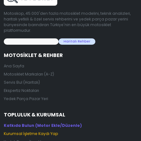
Motoskop, 45.000'den fazla motosiklet modelini, teknik analizleri,
haritalı yetkili & özel servis rehberini ve yedek parça pazar yerini
bünyesinde barındıran Türkiye'nin en büyük motosiklet
platformudur.
45.000+ Motosiklet Verisi
Haritalı Rehber
MOTOSIKLET & REHBER
Ana Sayfa
Motosiklet Markaları (A-Z)
Servis Bul (Haritalı)
Ekspertiz Noktaları
Yedek Parça Pazar Yeri
TOPLULUK & KURUMSAL
Katkıda Bulun (Motor Ekle/Düzenle)
Kurumsal İşletme Kaydı Yap