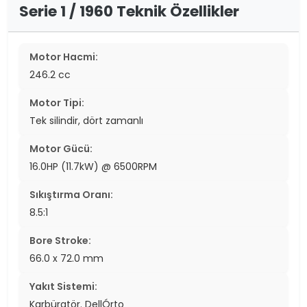
Serie 1 / 1960 Teknik Özellikler
Motor Hacmi:
246.2 cc
Motor Tipi:
Tek silindir, dört zamanlı
Motor Gücü:
16.0HP (11.7kW) @ 6500RPM
Sıkıştırma Oranı:
8.5:1
Bore Stroke:
66.0 x 72.0 mm
Yakıt Sistemi:
Karbüratör. DellÓrto