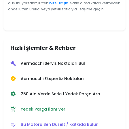
düşünüyorsanız, lütfen
bize ulaşın
. Satın alma kararı vermeden
önce lütfen üretici veya yetkili satıcıyla iletişime geçin.
Hızlı İşlemler & Rehber
Aermacchi Servis Noktaları Bul
build
Aermacchi Ekspertiz Noktaları
verified
250 Ala Verde Serie 1 Yedek Parça Ara
settings
Yedek Parça İlanı Ver
add_shopping_cart
Bu Motoru Sen Düzelt / Katkıda Bulun
edit_note