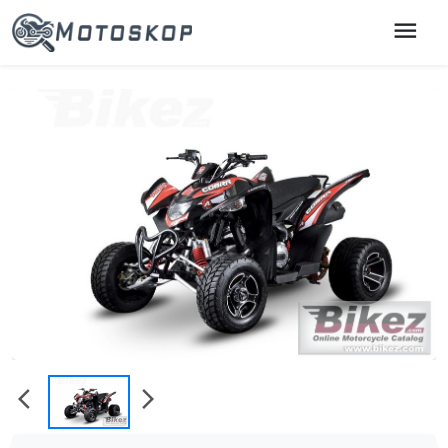
menu
chevron_left
chevron_right
arrow_back_ios
arrow_forward_ios