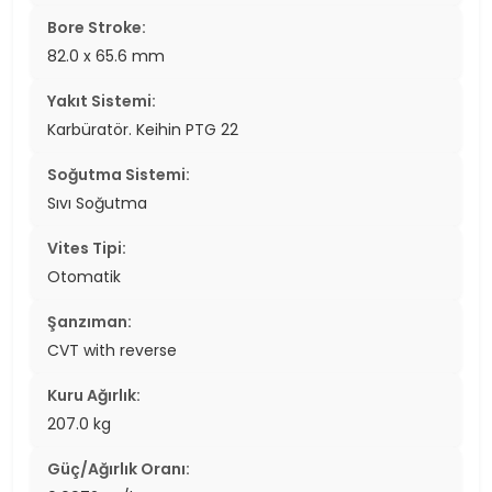
Bore Stroke:
82.0 x 65.6 mm
Yakıt Sistemi:
Karbüratör. Keihin PTG 22
Soğutma Sistemi:
Sıvı Soğutma
Vites Tipi:
Otomatik
Şanzıman:
CVT with reverse
Kuru Ağırlık:
207.0 kg
Güç/Ağırlık Oranı: