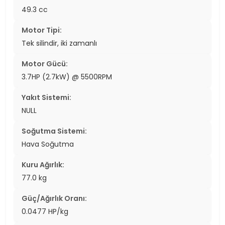
49.3 cc
Motor Tipi:
Tek silindir, iki zamanlı
Motor Gücü:
3.7HP (2.7kW) @ 5500RPM
Yakıt Sistemi:
NULL
Soğutma Sistemi:
Hava Soğutma
Kuru Ağırlık:
77.0 kg
Güç/Ağırlık Oranı:
0.0477 HP/kg