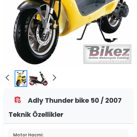
arrow_back_ios
arrow_forward_ios
Adly Thunder bike 50 / 2007
assignment_add
Teknik Özellikler
Motor Hacmi: