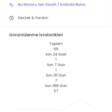
Bu Motoru Sen Düzelt / Katkıda Bulun
edit_note
Destek & Yardım
help_outline
Görüntülenme İstatistikleri
Toplam
69
Son 24 Saat
1
Son 7 Gün
1
Son 30 Gün
7
Son 365 Gün
57