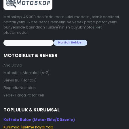
Motoskop, 45.000'den fazla motosiklet modelini, teknik analizleri,
haritalı yetkili & özel servis rehberini ve yedek parça pazar yerini
bünyesinde barındıran Türkiye'nin en büyük motosiklet
platformudur.
45.000+ Motosiklet Verisi
Haritalı Rehber
MOTOSIKLET & REHBER
Ana Sayfa
Motosiklet Markaları (A-Z)
Servis Bul (Haritalı)
Ekspertiz Noktaları
Yedek Parça Pazar Yeri
TOPLULUK & KURUMSAL
Katkıda Bulun (Motor Ekle/Düzenle)
Kurumsal İşletme Kaydı Yap