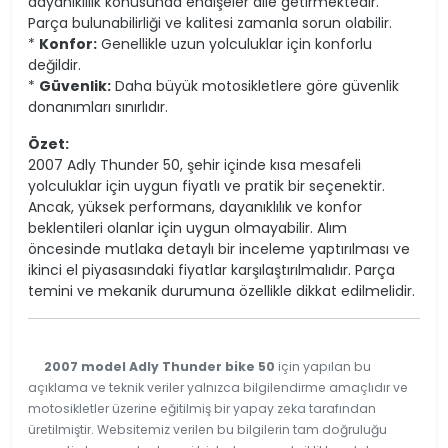
dayanıklılık konusunda endişeler dile getirmektedir.
Parça bulunabilirliği ve kalitesi zamanla sorun olabilir.
*
Konfor:
Genellikle uzun yolculuklar için konforlu
değildir.
*
Güvenlik:
Daha büyük motosikletlere göre güvenlik
donanımları sınırlıdır.
Özet:
2007 Adly Thunder 50, şehir içinde kısa mesafeli
yolculuklar için uygun fiyatlı ve pratik bir seçenektir.
Ancak, yüksek performans, dayanıklılık ve konfor
beklentileri olanlar için uygun olmayabilir. Alım
öncesinde mutlaka detaylı bir inceleme yaptırılması ve
ikinci el piyasasındaki fiyatlar karşılaştırılmalıdır. Parça
temini ve mekanik durumuna özellikle dikkat edilmelidir.
2007 model Adly Thunder bike 50
için yapılan bu
açıklama ve teknik veriler yalnızca bilgilendirme amaçlıdır ve
motosikletler üzerine eğitilmiş bir yapay zeka tarafından
üretilmiştir. Websitemiz verilen bu bilgilerin tam doğruluğu