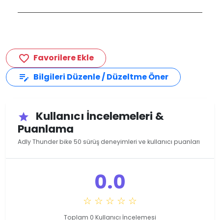
Favorilere Ekle
favorite_border
Bilgileri Düzenle / Düzeltme Öner
edit_note
Kullanıcı İncelemeleri &
star
Puanlama
Adly Thunder bike 50 sürüş deneyimleri ve kullanıcı puanları
0.0
☆ ☆ ☆ ☆ ☆
Toplam 0 Kullanıcı İncelemesi