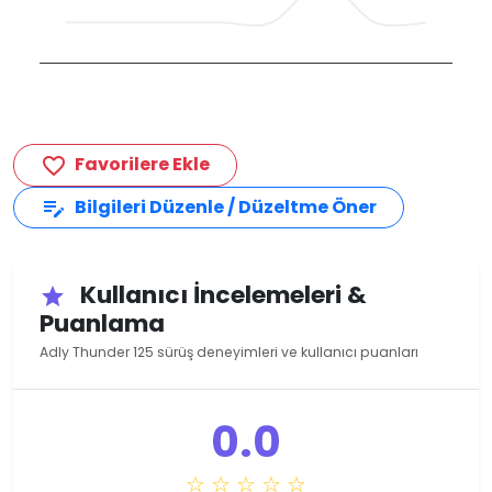
Favorilere Ekle
favorite_border
Bilgileri Düzenle / Düzeltme Öner
edit_note
Kullanıcı İncelemeleri &
star
Puanlama
Adly Thunder 125 sürüş deneyimleri ve kullanıcı puanları
0.0
☆ ☆ ☆ ☆ ☆