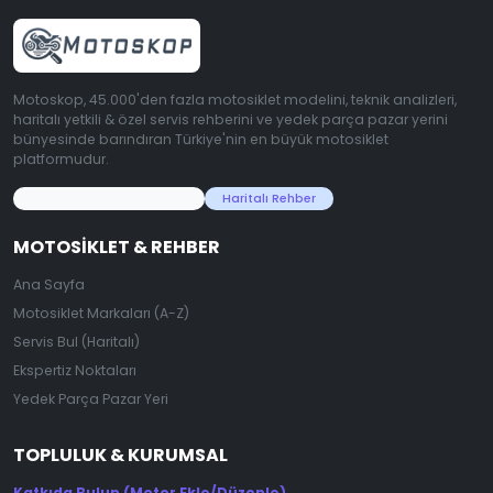
Motoskop, 45.000'den fazla motosiklet modelini, teknik analizleri,
haritalı yetkili & özel servis rehberini ve yedek parça pazar yerini
bünyesinde barındıran Türkiye'nin en büyük motosiklet
platformudur.
45.000+ Motosiklet Verisi
Haritalı Rehber
MOTOSIKLET & REHBER
Ana Sayfa
Motosiklet Markaları (A-Z)
Servis Bul (Haritalı)
Ekspertiz Noktaları
Yedek Parça Pazar Yeri
TOPLULUK & KURUMSAL
Katkıda Bulun (Motor Ekle/Düzenle)