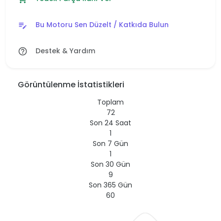
Bu Motoru Sen Düzelt / Katkıda Bulun
edit_note
Destek & Yardım
help_outline
Görüntülenme İstatistikleri
Toplam
72
Son 24 Saat
1
Son 7 Gün
1
Son 30 Gün
9
Son 365 Gün
60