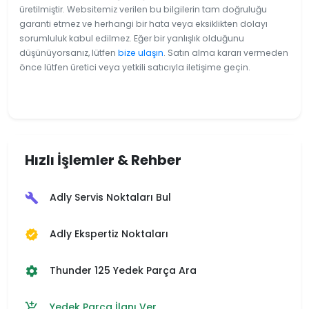
üretilmiştir. Websitemiz verilen bu bilgilerin tam doğruluğu
garanti etmez ve herhangi bir hata veya eksiklikten dolayı
sorumluluk kabul edilmez. Eğer bir yanlışlık olduğunu
düşünüyorsanız, lütfen
bize ulaşın
. Satın alma kararı vermeden
önce lütfen üretici veya yetkili satıcıyla iletişime geçin.
Hızlı İşlemler & Rehber
Adly Servis Noktaları Bul
build
Adly Ekspertiz Noktaları
verified
Thunder 125 Yedek Parça Ara
settings
Yedek Parça İlanı Ver
add_shopping_cart