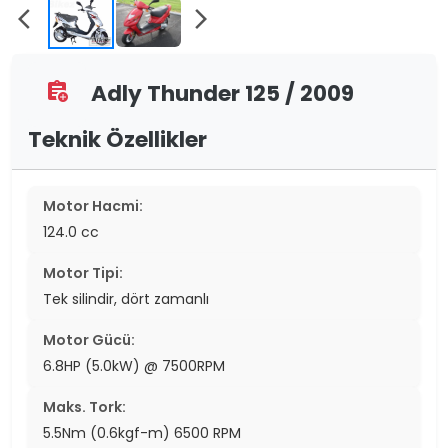
arrow_back_ios
arrow_forward_ios
Adly Thunder 125 / 2009
assignment_add
Teknik Özellikler
Motor Hacmi:
124.0 cc
Motor Tipi:
Tek silindir, dört zamanlı
Motor Gücü:
6.8HP (5.0kW) @ 7500RPM
Maks. Tork:
5.5Nm (0.6kgf-m) 6500 RPM