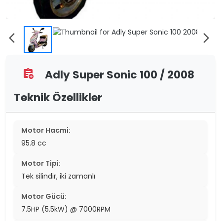
arrow_back_ios
arrow_forward_ios
Adly Super Sonic 100 / 2008
assignment_add
Teknik Özellikler
Motor Hacmi:
95.8 cc
Motor Tipi:
Tek silindir, iki zamanlı
Motor Gücü:
7.5HP (5.5kW) @ 7000RPM