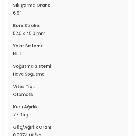
Sıkıştırma Oranı:
6.8:1
Bore Stroke:
52.0 x 45.0 mm
Yakıt Sistemi:
NULL
Soğutma Sistemi:
Hava Soğutma
Vites Tipi:
Otomatik
Kuru Ağırlık:
77.0 kg
Güç/Ağırlık Oranı:
0.0974 HP/kg