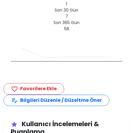
1
Son 30 Gün
7
Son 365 Gün
58
Favorilere Ekle
favorite_border
Bilgileri Düzenle / Düzeltme Öner
edit_note
Kullanıcı İncelemeleri &
star
Puanlama