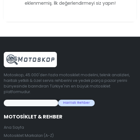
eklenmemiş. İlk değerlendirmeyi siz yapın!
Motoskop, 45.000'den fazla motosiklet modelini, teknik analizleri,
haritalı yetkili & özel servis rehberini ve yedek parça pazar yerini
bünyesinde barındıran Türkiye'nin en büyük motosiklet
platformudur.
45.000+ Motosiklet Verisi
Haritalı Rehber
MOTOSIKLET & REHBER
Ana Sayfa
Motosiklet Markaları (A-Z)