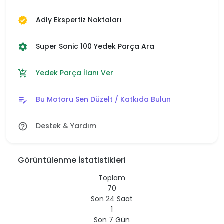
Adly Ekspertiz Noktaları
verified
Super Sonic 100 Yedek Parça Ara
settings
Yedek Parça İlanı Ver
add_shopping_cart
Bu Motoru Sen Düzelt / Katkıda Bulun
edit_note
Destek & Yardım
help_outline
Görüntülenme İstatistikleri
Toplam
70
Son 24 Saat
1
Son 7 Gün