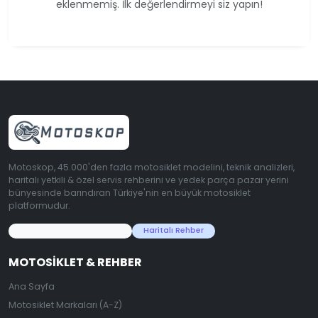
eklenmemiş. İlk değerlendirmeyi siz yapın!
Motoskop, 45.000'den fazla motosiklet modelini, teknik analizleri,
haritalı yetkili & özel servis rehberini ve yedek parça pazar yerini
bünyesinde barındıran Türkiye'nin en büyük motosiklet
platformudur.
45.000+ Motosiklet Verisi
Haritalı Rehber
MOTOSIKLET & REHBER
Ana Sayfa
Motosiklet Markaları (A-Z)