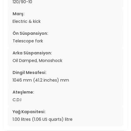
120/90-10
Marş:
Electric & kick
Ön Süspansiyon:
Telescope fork
Arka Süspansiyon:
Oil Damped, Monoshock
Dingil Mesafesi:
1046 mm (41.2 inches) mm
Ateşleme:
C.D.I
Yağ Kapasitesi:
1.00 litres (1.06 US quarts) litre