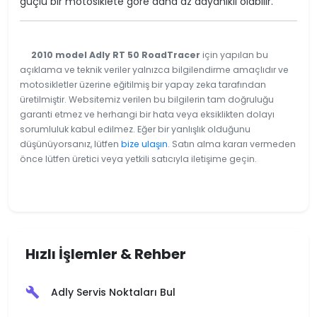
güçlü bir motosiklete göre daha az dayanıklı olabilir.
2010 model Adly RT 50 RoadTracer
için yapılan bu
açıklama ve teknik veriler yalnızca bilgilendirme amaçlıdır ve
motosikletler üzerine eğitilmiş bir yapay zeka tarafından
üretilmiştir. Websitemiz verilen bu bilgilerin tam doğruluğu
garanti etmez ve herhangi bir hata veya eksiklikten dolayı
sorumluluk kabul edilmez. Eğer bir yanlışlık olduğunu
düşünüyorsanız, lütfen
bize ulaşın
. Satın alma kararı vermeden
önce lütfen üretici veya yetkili satıcıyla iletişime geçin.
Hızlı İşlemler & Rehber
Adly Servis Noktaları Bul
build