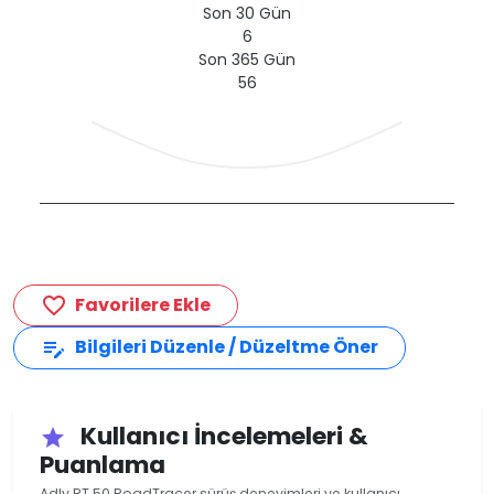
Son 30 Gün
6
Son 365 Gün
56
Favorilere Ekle
favorite_border
Bilgileri Düzenle / Düzeltme Öner
edit_note
Kullanıcı İncelemeleri &
star
Puanlama
Adly RT 50 RoadTracer sürüş deneyimleri ve kullanıcı