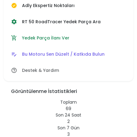
Adly Ekspertiz Noktaları
verified
RT 50 RoadTracer Yedek Parça Ara
settings
Yedek Parça İlanı Ver
add_shopping_cart
Bu Motoru Sen Düzelt / Katkıda Bulun
edit_note
Destek & Yardım
help_outline
Görüntülenme İstatistikleri
Toplam
69
Son 24 Saat
2
Son 7 Gün
3