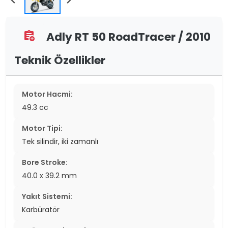
Adly RT 50 RoadTracer / 2010
assignment_add
Teknik Özellikler
Motor Hacmi:
49.3 cc
Motor Tipi:
Tek silindir, iki zamanlı
Bore Stroke:
40.0 x 39.2 mm
Yakıt Sistemi:
Karbüratör