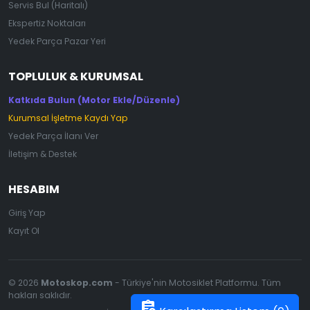
Servis Bul (Haritalı)
Ekspertiz Noktaları
Yedek Parça Pazar Yeri
TOPLULUK & KURUMSAL
Katkıda Bulun (Motor Ekle/Düzenle)
Kurumsal İşletme Kaydı Yap
Yedek Parça İlanı Ver
İletişim & Destek
HESABIM
Giriş Yap
Kayıt Ol
© 2026
Motoskop.com
- Türkiye'nin Motosiklet Platformu. Tüm
hakları saklıdır.
assignment_add