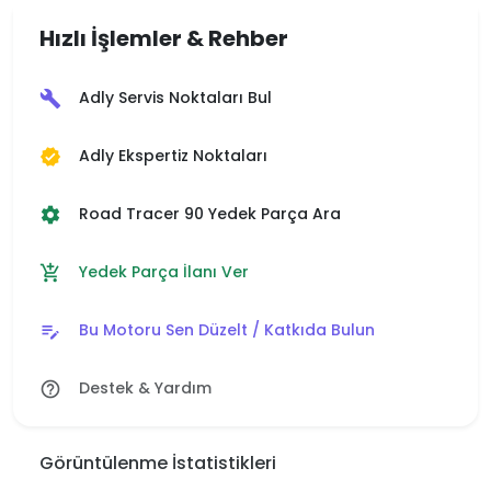
Hızlı İşlemler & Rehber
Adly Servis Noktaları Bul
build
Adly Ekspertiz Noktaları
verified
Road Tracer 90 Yedek Parça Ara
settings
Yedek Parça İlanı Ver
add_shopping_cart
Bu Motoru Sen Düzelt / Katkıda Bulun
edit_note
Destek & Yardım
help_outline
Görüntülenme İstatistikleri