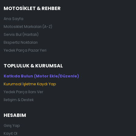
MOTOSIKLET & REHBER
Ana Sayfa
Motosiklet Markaları (A-Z)
Servis Bul (Haritalı)
Ekspertiz Noktaları
Yedek Parça Pazar Yeri
TOPLULUK & KURUMSAL
Katkıda Bulun (Motor Ekle/Düzenle)
Kurumsal İşletme Kaydı Yap
Yedek Parça İlanı Ver
İletişim & Destek
HESABIM
Giriş Yap
Kayıt Ol