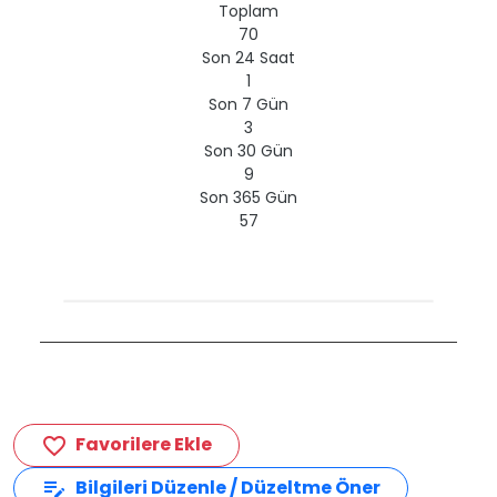
Toplam
70
Son 24 Saat
1
Son 7 Gün
3
Son 30 Gün
9
Son 365 Gün
57
Favorilere Ekle
favorite_border
Bilgileri Düzenle / Düzeltme Öner
edit_note