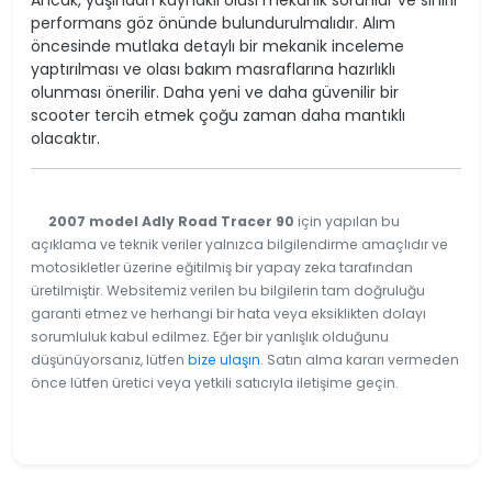
Ancak, yaşından kaynaklı olası mekanik sorunlar ve sınırlı
performans göz önünde bulundurulmalıdır. Alım
öncesinde mutlaka detaylı bir mekanik inceleme
yaptırılması ve olası bakım masraflarına hazırlıklı
olunması önerilir. Daha yeni ve daha güvenilir bir
scooter tercih etmek çoğu zaman daha mantıklı
olacaktır.
2007 model Adly Road Tracer 90
için yapılan bu
açıklama ve teknik veriler yalnızca bilgilendirme amaçlıdır ve
motosikletler üzerine eğitilmiş bir yapay zeka tarafından
üretilmiştir. Websitemiz verilen bu bilgilerin tam doğruluğu
garanti etmez ve herhangi bir hata veya eksiklikten dolayı
sorumluluk kabul edilmez. Eğer bir yanlışlık olduğunu
düşünüyorsanız, lütfen
bize ulaşın
. Satın alma kararı vermeden
önce lütfen üretici veya yetkili satıcıyla iletişime geçin.