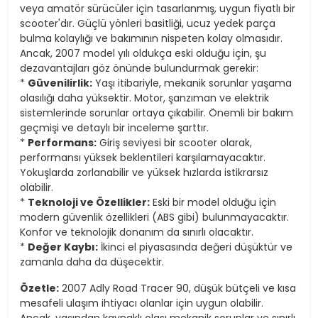
veya amatör sürücüler için tasarlanmış, uygun fiyatlı bir
scooter'dır. Güçlü yönleri basitliği, ucuz yedek parça
bulma kolaylığı ve bakımının nispeten kolay olmasıdır.
Ancak, 2007 model yılı oldukça eski olduğu için, şu
dezavantajları göz önünde bulundurmak gerekir:
*
Güvenilirlik:
Yaşı itibariyle, mekanik sorunlar yaşama
olasılığı daha yüksektir. Motor, şanzıman ve elektrik
sistemlerinde sorunlar ortaya çıkabilir. Önemli bir bakım
geçmişi ve detaylı bir inceleme şarttır.
*
Performans:
Giriş seviyesi bir scooter olarak,
performansı yüksek beklentileri karşılamayacaktır.
Yokuşlarda zorlanabilir ve yüksek hızlarda istikrarsız
olabilir.
*
Teknoloji ve Özellikler:
Eski bir model olduğu için
modern güvenlik özellikleri (ABS gibi) bulunmayacaktır.
Konfor ve teknolojik donanım da sınırlı olacaktır.
*
Değer Kaybı:
İkinci el piyasasında değeri düşüktür ve
zamanla daha da düşecektir.
Özetle:
2007 Adly Road Tracer 90, düşük bütçeli ve kısa
mesafeli ulaşım ihtiyacı olanlar için uygun olabilir.