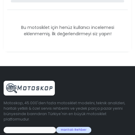
Bu motosiklet için henüz kullanıcı incelemesi
eklenmemiş. İlk değerlendirmeyi siz yapın!
Motoskop, 45.000'den fazla motosiklet modelini, teknik analizleri,
haritalı yetkili & özel servis rehberini ve yedek parça pazar yerini
bünyesinde barındıran Türkiye'nin en büyük motosiklet
platformudur.
45.000+ Motosiklet Verisi
Haritalı Rehber