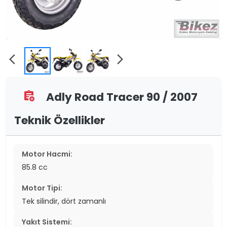
arrow_back_ios
arrow_forward_ios
Adly Road Tracer 90 / 2007
assignment_add
Teknik Özellikler
Motor Hacmi:
85.8 cc
Motor Tipi:
Tek silindir, dört zamanlı
Yakıt Sistemi: