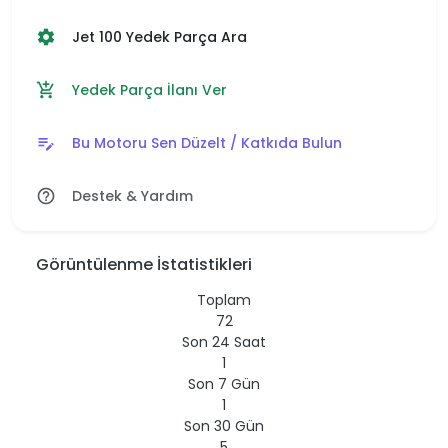
Jet 100 Yedek Parça Ara
settings
Yedek Parça İlanı Ver
add_shopping_cart
Bu Motoru Sen Düzelt / Katkıda Bulun
edit_note
Destek & Yardım
help_outline
Görüntülenme İstatistikleri
Toplam
72
Son 24 Saat
1
Son 7 Gün
1
Son 30 Gün
5