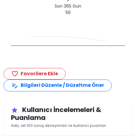
Son 365 Gün
56
Favorilere Ekle
favorite_border
Bilgileri Düzenle / Düzeltme Öner
edit_note
Kullanıcı İncelemeleri &
star
Puanlama
Adly Jet 100 sürüş deneyimleri ve kullanıcı puanları