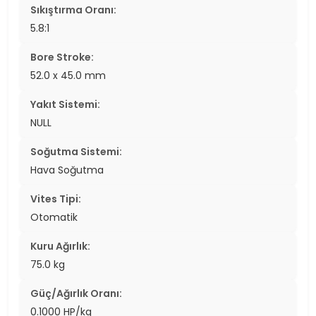
Sıkıştırma Oranı:
5.8:1
Bore Stroke:
52.0 x 45.0 mm
Yakıt Sistemi:
NULL
Soğutma Sistemi:
Hava Soğutma
Vites Tipi:
Otomatik
Kuru Ağırlık:
75.0 kg
Güç/Ağırlık Oranı:
0.1000 HP/kg