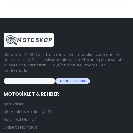
Motoskop, 45.000'den fazla motosiklet modelini, teknik analizleri,
haritalı yetkili & özel servis rehberini ve yedek parça pazar yerini
bünyesinde barındıran Türkiye'nin en büyük motosiklet
platformudur.
45.000+ Motosiklet Verisi
Haritalı Rehber
MOTOSIKLET & REHBER
Ana Sayfa
Motosiklet Markaları (A-Z)
Servis Bul (Haritalı)
Ekspertiz Noktaları