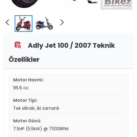
arrow_back_ios
arrow_forward_ios
Adly Jet 100 / 2007 Teknik
assignment_add
Özellikler
Motor Hacmi:
95.6 cc
Motor Tipi:
Tek silindir, iki zamanlı
Motor Gücü:
7.5HP (5.5kW) @ 7000RPM