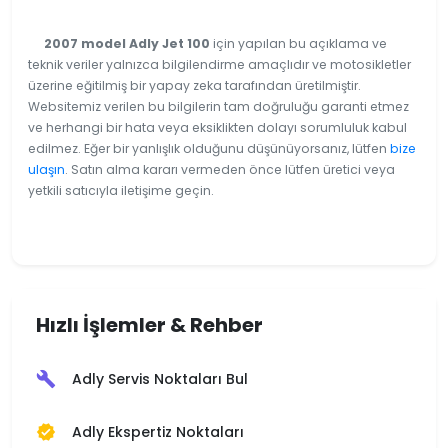
2007 model Adly Jet 100
için yapılan bu açıklama ve
teknik veriler yalnızca bilgilendirme amaçlıdır ve motosikletler
üzerine eğitilmiş bir yapay zeka tarafından üretilmiştir.
Websitemiz verilen bu bilgilerin tam doğruluğu garanti etmez
ve herhangi bir hata veya eksiklikten dolayı sorumluluk kabul
edilmez. Eğer bir yanlışlık olduğunu düşünüyorsanız, lütfen
bize
ulaşın
. Satın alma kararı vermeden önce lütfen üretici veya
yetkili satıcıyla iletişime geçin.
Hızlı İşlemler & Rehber
Adly Servis Noktaları Bul
build
Adly Ekspertiz Noktaları
verified