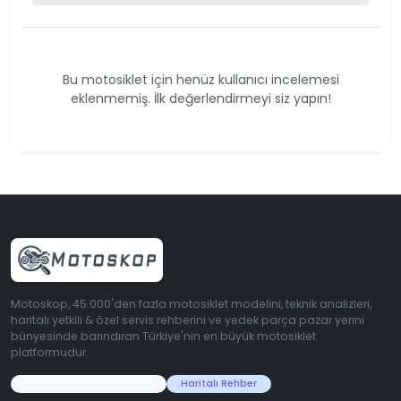
Bu motosiklet için henüz kullanıcı incelemesi
eklenmemiş. İlk değerlendirmeyi siz yapın!
Motoskop, 45.000'den fazla motosiklet modelini, teknik analizleri,
haritalı yetkili & özel servis rehberini ve yedek parça pazar yerini
bünyesinde barındıran Türkiye'nin en büyük motosiklet
platformudur.
45.000+ Motosiklet Verisi
Haritalı Rehber