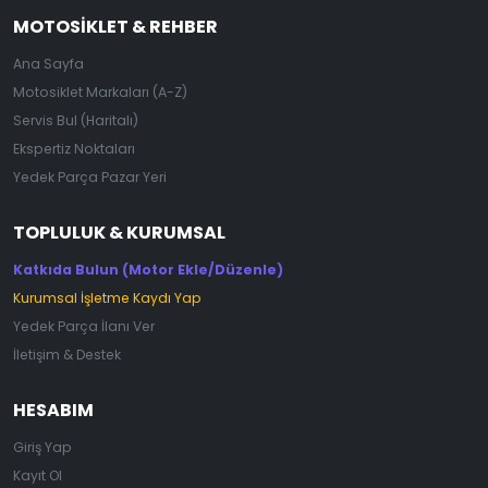
MOTOSIKLET & REHBER
Ana Sayfa
Motosiklet Markaları (A-Z)
Servis Bul (Haritalı)
Ekspertiz Noktaları
Yedek Parça Pazar Yeri
TOPLULUK & KURUMSAL
Katkıda Bulun (Motor Ekle/Düzenle)
Kurumsal İşletme Kaydı Yap
Yedek Parça İlanı Ver
İletişim & Destek
HESABIM
Giriş Yap
Kayıt Ol