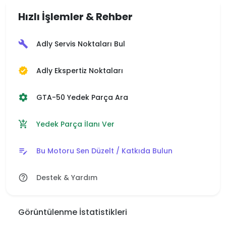
Hızlı İşlemler & Rehber
Adly Servis Noktaları Bul
build
Adly Ekspertiz Noktaları
verified
GTA-50 Yedek Parça Ara
settings
Yedek Parça İlanı Ver
add_shopping_cart
Bu Motoru Sen Düzelt / Katkıda Bulun
edit_note
Destek & Yardım
help_outline
Görüntülenme İstatistikleri