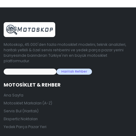
Motoskop, 45.000'den fazla motosiklet modelini, teknik analizleri,
haritalı yetkili & özel servis rehberini ve yedek parça pazar yerini
bünyesinde barındıran Türkiye'nin en büyük motosiklet
platformudur.
45.000+ Motosiklet Verisi
Haritalı Rehber
MOTOSIKLET & REHBER
Ana Sayfa
Motosiklet Markaları (A-Z)
Servis Bul (Haritalı)
Ekspertiz Noktaları
Yedek Parça Pazar Yeri