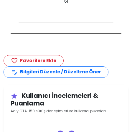
61
Favorilere Ekle
favorite_border
Bilgileri Düzenle / Düzeltme Öner
edit_note
Kullanıcı İncelemeleri &
star
Puanlama
Adly GTA-150 sürüş deneyimleri ve kullanıcı puanları