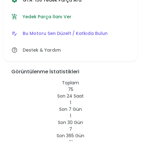
settings
Yedek Parça İlanı Ver
add_shopping_cart
Bu Motoru Sen Düzelt / Katkıda Bulun
edit_note
Destek & Yardım
help_outline
Görüntülenme İstatistikleri
Toplam
75
Son 24 Saat
1
Son 7 Gün
1
Son 30 Gün
7
Son 365 Gün