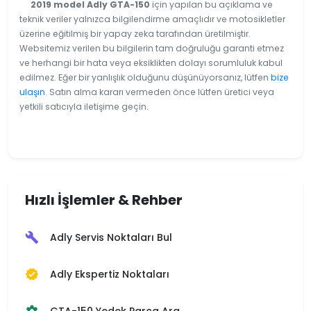
2019 model Adly GTA-150
için yapılan bu açıklama ve
teknik veriler yalnızca bilgilendirme amaçlıdır ve motosikletler
üzerine eğitilmiş bir yapay zeka tarafından üretilmiştir.
Websitemiz verilen bu bilgilerin tam doğruluğu garanti etmez
ve herhangi bir hata veya eksiklikten dolayı sorumluluk kabul
edilmez. Eğer bir yanlışlık olduğunu düşünüyorsanız, lütfen
bize
ulaşın
. Satın alma kararı vermeden önce lütfen üretici veya
yetkili satıcıyla iletişime geçin.
Hızlı İşlemler & Rehber
Adly Servis Noktaları Bul
build
Adly Ekspertiz Noktaları
verified
GTA-150 Yedek Parça Ara