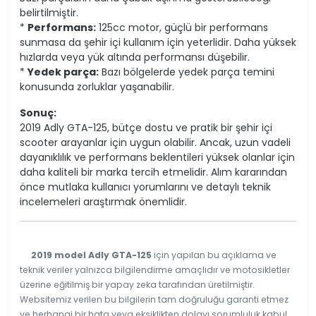
belirtilmiştir.
*
Performans:
125cc motor, güçlü bir performans
sunmasa da şehir içi kullanım için yeterlidir. Daha yüksek
hızlarda veya yük altında performansı düşebilir.
*
Yedek parça:
Bazı bölgelerde yedek parça temini
konusunda zorluklar yaşanabilir.
Sonuç:
2019 Adly GTA-125, bütçe dostu ve pratik bir şehir içi
scooter arayanlar için uygun olabilir. Ancak, uzun vadeli
dayanıklılık ve performans beklentileri yüksek olanlar için
daha kaliteli bir marka tercih etmelidir. Alım kararından
önce mutlaka kullanıcı yorumlarını ve detaylı teknik
incelemeleri araştırmak önemlidir.
2019 model Adly GTA-125
için yapılan bu açıklama ve
teknik veriler yalnızca bilgilendirme amaçlıdır ve motosikletler
üzerine eğitilmiş bir yapay zeka tarafından üretilmiştir.
Websitemiz verilen bu bilgilerin tam doğruluğu garanti etmez
ve herhangi bir hata veya eksiklikten dolayı sorumluluk kabul