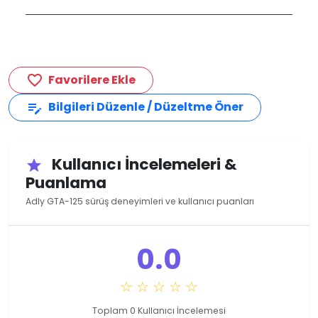
Favorilere Ekle
favorite_border
Bilgileri Düzenle / Düzeltme Öner
edit_note
Kullanıcı İncelemeleri &
star
Puanlama
Adly GTA-125 sürüş deneyimleri ve kullanıcı puanları
0.0
☆ ☆ ☆ ☆ ☆
Toplam 0 Kullanıcı İncelemesi