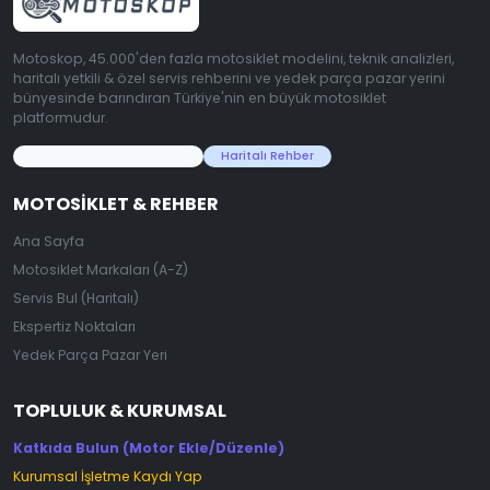
Motoskop, 45.000'den fazla motosiklet modelini, teknik analizleri,
haritalı yetkili & özel servis rehberini ve yedek parça pazar yerini
bünyesinde barındıran Türkiye'nin en büyük motosiklet
platformudur.
45.000+ Motosiklet Verisi
Haritalı Rehber
MOTOSIKLET & REHBER
Ana Sayfa
Motosiklet Markaları (A-Z)
Servis Bul (Haritalı)
Ekspertiz Noktaları
Yedek Parça Pazar Yeri
TOPLULUK & KURUMSAL
Katkıda Bulun (Motor Ekle/Düzenle)
Kurumsal İşletme Kaydı Yap