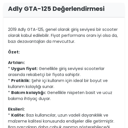
Adly GTA-125 Değerlendirmesi
2019 Adly GTA-125, genel olarak giriş seviyesi bir scooter
olarak kabul edilebilir. Fiyat performans oranı iyi olsa da,
bazı dezavantajları da mevcuttur.
Özet:
Artıları:
*
Uygun fiyat:
Genellikle giriş seviyesi scooterlar
arasında rekabetçi bir fiyata sahiptir.
*
Pratiklik:
Şehir içi kullanım için ideal bir boyut ve
kullanım kolaylığı sunar.
*
Bakım kolaylığı:
Genellikle nispeten basit ve ucuz
bakıma ihtiyaç duyar.
Eksileri:
*
Kalite:
Bazı kullanıcılar, uzun vadeli dayanıklılık ve
malzeme kalitesi konusunda endişeler dile getirmiştir.
Bazı parçaların daha çabuk aşınma gösterebileceği