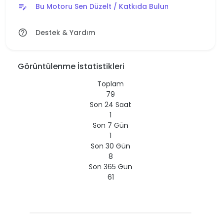
Bu Motoru Sen Düzelt / Katkıda Bulun
edit_note
Destek & Yardım
help_outline
Görüntülenme İstatistikleri
Toplam
79
Son 24 Saat
1
Son 7 Gün
1
Son 30 Gün
8
Son 365 Gün
61