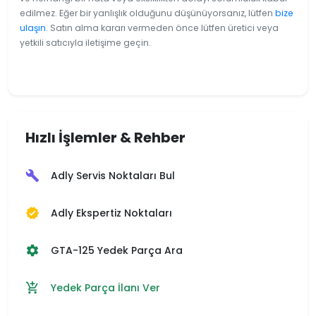
edilmez. Eğer bir yanlışlık olduğunu düşünüyorsanız, lütfen
bize
ulaşın
. Satın alma kararı vermeden önce lütfen üretici veya
yetkili satıcıyla iletişime geçin.
Hızlı İşlemler & Rehber
Adly Servis Noktaları Bul
build
Adly Ekspertiz Noktaları
verified
GTA-125 Yedek Parça Ara
settings
Yedek Parça İlanı Ver
add_shopping_cart