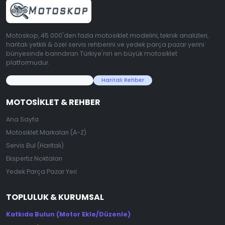
Motoskop, 45.000'den fazla motosiklet modelini, teknik analizleri,
haritalı yetkili & özel servis rehberini ve yedek parça pazar yerini
bünyesinde barındıran Türkiye'nin en büyük motosiklet
platformudur.
45.000+ Motosiklet Verisi
Haritalı Rehber
MOTOSIKLET & REHBER
Ana Sayfa
Motosiklet Markaları (A-Z)
Servis Bul (Haritalı)
Ekspertiz Noktaları
Yedek Parça Pazar Yeri
TOPLULUK & KURUMSAL
Katkıda Bulun (Motor Ekle/Düzenle)