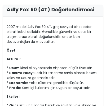
Adly Fox 50 (4T) Değerlendirmesi
2007 model Adly Fox 50 4T, giriş seviyesi bir scooter
olarak kabul edilebilir. Genellikle güvenilir ve ucuz bir
ulaşım aracı olarak değerlendirilir, ancak bazı
dezavantajları da mevcuttur.
Özet:
Artıları:
*
Ucuz:
İkinci el piyasasında nispeten düşük fiyatlıdır.
*
Bakımı kolay:
Basit bir tasarıma sahip olması, bakımı
kolay ve ucuza getirmektedir.
*
Ekonomik:
Yakıt tüketimi genellikle düşüktür.
*
Pratik:
Kent içi kullanım için uygun bir boyuttadır.
Eksileri:
*
Güçsüz:
50cc motor küçük ve zayıftır, yokuşlarda ve