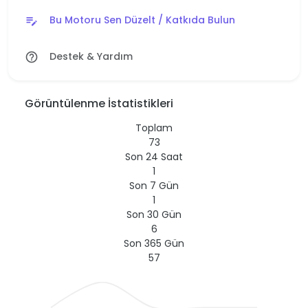
Bu Motoru Sen Düzelt / Katkıda Bulun
edit_note
Destek & Yardım
help_outline
Görüntülenme İstatistikleri
Toplam
73
Son 24 Saat
1
Son 7 Gün
1
Son 30 Gün
6
Son 365 Gün
57