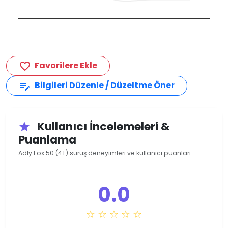
Favorilere Ekle
favorite_border
Bilgileri Düzenle / Düzeltme Öner
edit_note
Kullanıcı İncelemeleri &
star
Puanlama
Adly Fox 50 (4T) sürüş deneyimleri ve kullanıcı puanları
0.0
☆ ☆ ☆ ☆ ☆