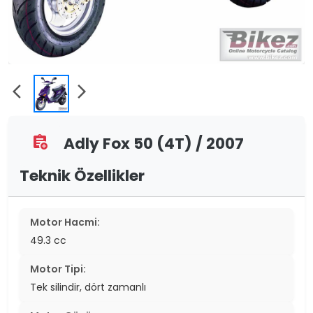
arrow_back_ios
arrow_forward_ios
Adly Fox 50 (4T) / 2007
assignment_add
Teknik Özellikler
Motor Hacmi:
49.3 cc
Motor Tipi:
Tek silindir, dört zamanlı