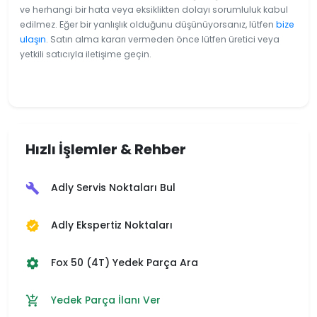
ve herhangi bir hata veya eksiklikten dolayı sorumluluk kabul
edilmez. Eğer bir yanlışlık olduğunu düşünüyorsanız, lütfen
bize
ulaşın
. Satın alma kararı vermeden önce lütfen üretici veya
yetkili satıcıyla iletişime geçin.
Hızlı İşlemler & Rehber
Adly Servis Noktaları Bul
build
Adly Ekspertiz Noktaları
verified
Fox 50 (4T) Yedek Parça Ara
settings
Yedek Parça İlanı Ver
add_shopping_cart