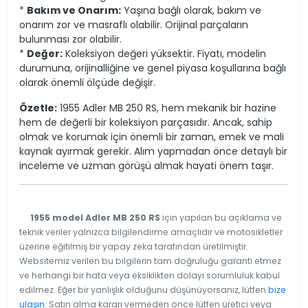
*
Bakım ve Onarım:
Yaşına bağlı olarak, bakım ve
onarım zor ve masraflı olabilir. Orijinal parçaların
bulunması zor olabilir.
*
Değer:
Koleksiyon değeri yüksektir. Fiyatı, modelin
durumuna, orijinalliğine ve genel piyasa koşullarına bağlı
olarak önemli ölçüde değişir.
Özetle:
1955 Adler MB 250 RS, hem mekanik bir hazine
hem de değerli bir koleksiyon parçasıdır. Ancak, sahip
olmak ve korumak için önemli bir zaman, emek ve mali
kaynak ayırmak gerekir. Alım yapmadan önce detaylı bir
inceleme ve uzman görüşü almak hayati önem taşır.
1955 model Adler MB 250 RS
için yapılan bu açıklama ve
teknik veriler yalnızca bilgilendirme amaçlıdır ve motosikletler
üzerine eğitilmiş bir yapay zeka tarafından üretilmiştir.
Websitemiz verilen bu bilgilerin tam doğruluğu garanti etmez
ve herhangi bir hata veya eksiklikten dolayı sorumluluk kabul
edilmez. Eğer bir yanlışlık olduğunu düşünüyorsanız, lütfen
bize
ulaşın
. Satın alma kararı vermeden önce lütfen üretici veya