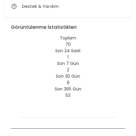
Destek & Yardım
help_outline
Görüntülenme İstatistikleri
Toplam
70
Son 24 Saat
1
Son 7 Gün
2
Son 30 Gün
6
Son 365 Gün
53