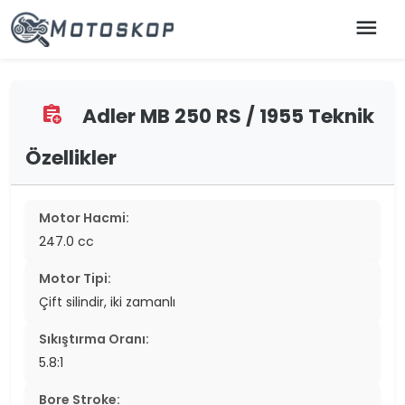
menu
Adler MB 250 RS / 1955 Teknik
assignment_add
Özellikler
Motor Hacmi:
247.0 cc
Motor Tipi:
Çift silindir, iki zamanlı
Sıkıştırma Oranı:
5.8:1
Bore Stroke: