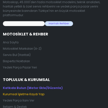
Motoskop, 45.000'den fazla motosiklet modelini, teknik analizleri,
haritalı yetkili & özel servis rehberini ve yedek parça pazar yerini
bünyesinde barındıran Türkiye'nin en büyük motosiklet
platformudur.
45.000+ Motosiklet Verisi
Haritalı Rehber
MOTOSIKLET & REHBER
Ana Sayfa
Motosiklet Markaları (A-Z)
Servis Bul (Haritalı)
Ekspertiz Noktaları
Yedek Parça Pazar Yeri
TOPLULUK & KURUMSAL
Katkıda Bulun (Motor Ekle/Düzenle)
Kurumsal İşletme Kaydı Yap
Yedek Parça İlanı Ver
İletişim & Destek