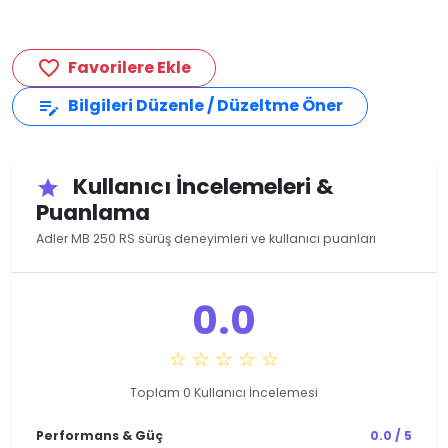
Favorilere Ekle
favorite_border
Bilgileri Düzenle / Düzeltme Öner
edit_note
Kullanıcı İncelemeleri &
star
Puanlama
Adler MB 250 RS sürüş deneyimleri ve kullanıcı puanları
0.0
☆ ☆ ☆ ☆ ☆
Toplam 0 Kullanıcı İncelemesi
Performans & Güç
0.0 / 5