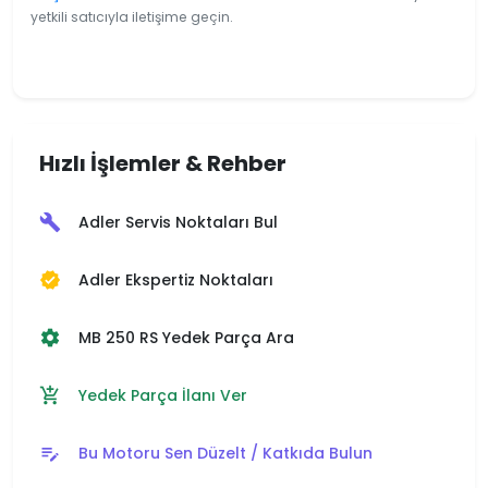
yetkili satıcıyla iletişime geçin.
Hızlı İşlemler & Rehber
Adler Servis Noktaları Bul
build
Adler Ekspertiz Noktaları
verified
MB 250 RS Yedek Parça Ara
settings
Yedek Parça İlanı Ver
add_shopping_cart
Bu Motoru Sen Düzelt / Katkıda Bulun
edit_note