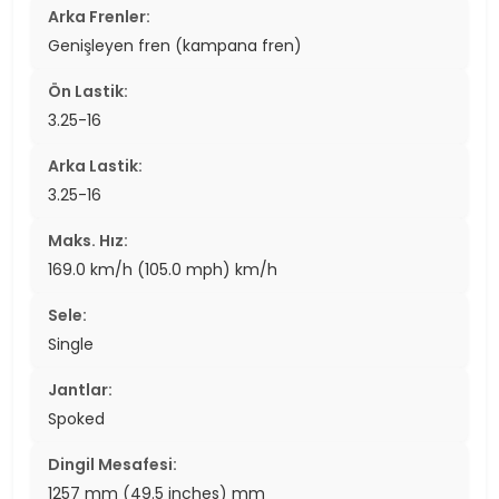
Arka Frenler:
Genişleyen fren (kampana fren)
Ön Lastik:
3.25-16
Arka Lastik:
3.25-16
Maks. Hız:
169.0 km/h (105.0 mph) km/h
Sele:
Single
Jantlar:
Spoked
Dingil Mesafesi:
1257 mm (49.5 inches) mm