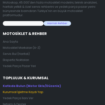
Motoskop, 45.000'den fazla motosiklet modelini, teknik analizleri,
haritalı yetkili & özel servis rehberini ve yedek parça pazar yerini
bünyesinde barındıran Türkiye'nin en büyük motosiklet
platformudur.
45.000+ Motosiklet Verisi
Haritalı Rehber
MOTOSIKLET & REHBER
Ana Sayfa
Motosiklet Markaları (A-Z)
Servis Bul (Haritalı)
Ekspertiz Noktaları
Yedek Parça Pazar Yeri
TOPLULUK & KURUMSAL
Katkıda Bulun (Motor Ekle/Düzenle)
Kurumsal İşletme Kaydı Yap
Yedek Parça İlanı Ver
İletişim & Destek