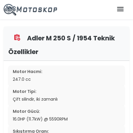
menu
Adler M 250 S / 1954 Teknik
assignment_add
Özellikler
Motor Hacmi:
247.0 cc
Motor Tipi:
Çift silindir, iki zamanlı
Motor Gücü:
16.0HP (11.7kW) @ 5590RPM
Sıkıştırma Oranı: