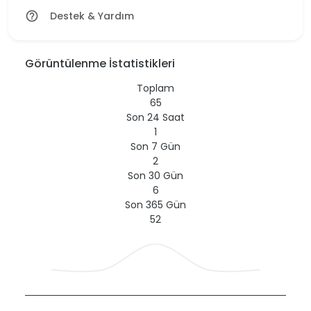
Destek & Yardım
help_outline
Görüntülenme İstatistikleri
Toplam
65
Son 24 Saat
1
Son 7 Gün
2
Son 30 Gün
6
Son 365 Gün
52