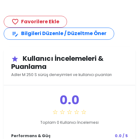
Favorilere Ekle
favorite_border
Bilgileri Düzenle / Düzeltme Öner
edit_note
Kullanıcı İncelemeleri &
star
Puanlama
Adler M 250 S sürüş deneyimleri ve kullanıcı puanları
0.0
☆ ☆ ☆ ☆ ☆
Toplam 0 Kullanıcı İncelemesi
Performans & Güç
0.0 / 5