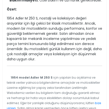
*
Bakım maliyeti:
Özel bakım ve uzmanlık gerektirebilir.
Özet:
1954 Adler M 250 S, nostalji ve koleksiyon değeri
arayanlar için ilgi çekici bir klasik motosiklettir. Ancak,
modern bir motosikletin sunduğu performans, konfor ve
güvenliği beklememek gerekir. Satın almadan önce
kapsamlı bir mekanik inceleme yaptırılması ve yedek
parça temini konusunda bilgi edinilmesi son derece
önemlidir. Bu motosikleti günlük kullanım için değil, daha
çok nostaljik amaçlar veya koleksiyon için düşünmek
daha uygun olur.
1954 model Adler M 250 S
için yapılan bu açıklama ve
teknik veriler yalnızca bilgilendirme amaçlıdır ve motosikletler
üzerine eğitilmiş bir yapay zeka tarafından üretilmiştir.
Websitemiz verilen bu bilgilerin tam doğruluğu garanti etmez
ve herhangi bir hata veya eksiklikten dolayı sorumluluk kabul
edilmez. Eğer bir yanlışlık olduğunu düşünüyorsanız, lütfen
bize
ulaşın
. Satın alma kararı vermeden önce lütfen üretici veya