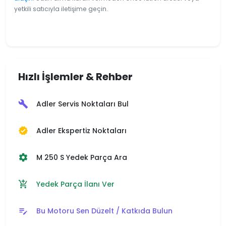
yetkili satıcıyla iletişime geçin.
Hızlı İşlemler & Rehber
Adler Servis Noktaları Bul
build
Adler Ekspertiz Noktaları
verified
M 250 S Yedek Parça Ara
settings
Yedek Parça İlanı Ver
add_shopping_cart
Bu Motoru Sen Düzelt / Katkıda Bulun
edit_note