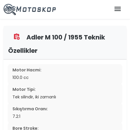
menu
Adler M 100 / 1955 Teknik
assignment_add
Özellikler
Motor Hacmi:
100.0 cc
Motor Tipi:
Tek silindir, iki zamanlı
Sıkıştırma Oranı:
7.2:1
Bore Stroke: