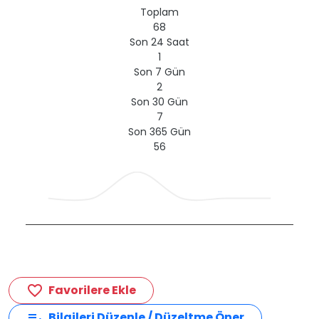
Toplam
68
Son 24 Saat
1
Son 7 Gün
2
Son 30 Gün
7
Son 365 Gün
56
Favorilere Ekle
favorite_border
Bilgileri Düzenle / Düzeltme Öner
edit_note