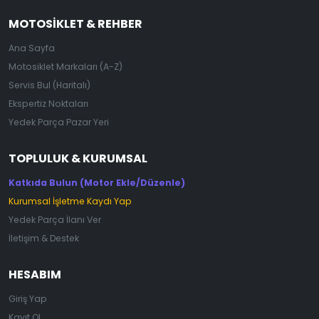
MOTOSIKLET & REHBER
Ana Sayfa
Motosiklet Markaları (A-Z)
Servis Bul (Haritalı)
Ekspertiz Noktaları
Yedek Parça Pazar Yeri
TOPLULUK & KURUMSAL
Katkıda Bulun (Motor Ekle/Düzenle)
Kurumsal İşletme Kaydı Yap
Yedek Parça İlanı Ver
İletişim & Destek
HESABIM
Giriş Yap
Kayıt Ol