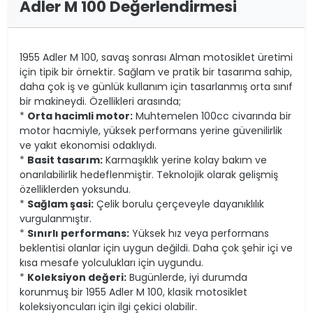
Adler M 100 Değerlendirmesi
1955 Adler M 100, savaş sonrası Alman motosiklet üretimi
için tipik bir örnektir. Sağlam ve pratik bir tasarıma sahip,
daha çok iş ve günlük kullanım için tasarlanmış orta sınıf
bir makineydi. Özellikleri arasında;
*
Orta hacimli motor:
Muhtemelen 100cc civarında bir
motor hacmiyle, yüksek performans yerine güvenilirlik
ve yakıt ekonomisi odaklıydı.
*
Basit tasarım:
Karmaşıklık yerine kolay bakım ve
onarılabilirlik hedeflenmiştir. Teknolojik olarak gelişmiş
özelliklerden yoksundu.
*
Sağlam şasi:
Çelik borulu çerçeveyle dayanıklılık
vurgulanmıştır.
*
Sınırlı performans:
Yüksek hız veya performans
beklentisi olanlar için uygun değildi. Daha çok şehir içi ve
kısa mesafe yolculukları için uygundu.
*
Koleksiyon değeri:
Bugünlerde, iyi durumda
korunmuş bir 1955 Adler M 100, klasik motosiklet
koleksiyoncuları için ilgi çekici olabilir.