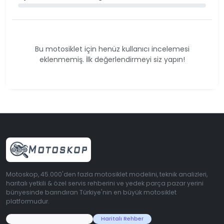
Bu motosiklet için henüz kullanıcı incelemesi
eklenmemiş. İlk değerlendirmeyi siz yapın!
Motoskop, 45.000'den fazla motosiklet modelini, teknik analizleri,
haritalı yetkili & özel servis rehberini ve yedek parça pazar yerini
bünyesinde barındıran Türkiye'nin en büyük motosiklet
platformudur.
45.000+ Motosiklet Verisi
Haritalı Rehber