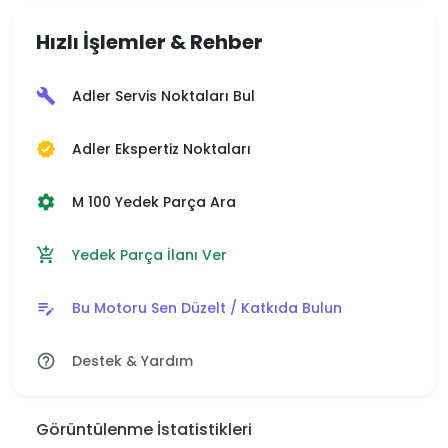
Hızlı İşlemler & Rehber
Adler Servis Noktaları Bul
build
Adler Ekspertiz Noktaları
verified
M 100 Yedek Parça Ara
settings
Yedek Parça İlanı Ver
add_shopping_cart
Bu Motoru Sen Düzelt / Katkıda Bulun
edit_note
Destek & Yardım
help_outline
Görüntülenme İstatistikleri