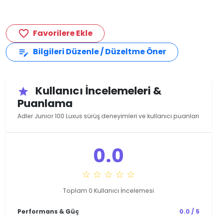
Favorilere Ekle
favorite_border
Bilgileri Düzenle / Düzeltme Öner
edit_note
Kullanıcı İncelemeleri &
star
Puanlama
Adler Junior 100 Luxus sürüş deneyimleri ve kullanıcı puanları
0.0
☆ ☆ ☆ ☆ ☆
Toplam 0 Kullanıcı İncelemesi
Performans & Güç
0.0 / 5