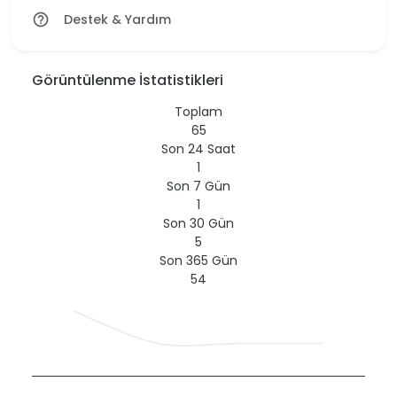
Destek & Yardım
help_outline
Görüntülenme İstatistikleri
Toplam
65
Son 24 Saat
1
Son 7 Gün
1
Son 30 Gün
5
Son 365 Gün
54