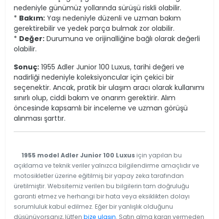
nedeniyle günümüz yollarında sürüşü riskli olabilir.
*
Bakım:
Yaşı nedeniyle düzenli ve uzman bakım
gerektirebilir ve yedek parça bulmak zor olabilir.
*
Değer:
Durumuna ve orijinalliğine bağlı olarak değerli
olabilir.
Sonuç:
1955 Adler Junior 100 Luxus, tarihi değeri ve
nadirliği nedeniyle koleksiyoncular için çekici bir
seçenektir. Ancak, pratik bir ulaşım aracı olarak kullanımı
sınırlı olup, ciddi bakım ve onarım gerektirir. Alım
öncesinde kapsamlı bir inceleme ve uzman görüşü
alınması şarttır.
1955 model Adler Junior 100 Luxus
için yapılan bu
açıklama ve teknik veriler yalnızca bilgilendirme amaçlıdır ve
motosikletler üzerine eğitilmiş bir yapay zeka tarafından
üretilmiştir. Websitemiz verilen bu bilgilerin tam doğruluğu
garanti etmez ve herhangi bir hata veya eksiklikten dolayı
sorumluluk kabul edilmez. Eğer bir yanlışlık olduğunu
düşünüyorsanız, lütfen
bize ulaşın
. Satın alma kararı vermeden