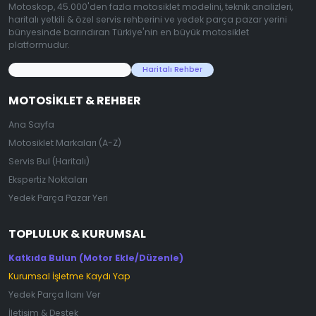
Motoskop, 45.000'den fazla motosiklet modelini, teknik analizleri,
haritalı yetkili & özel servis rehberini ve yedek parça pazar yerini
bünyesinde barındıran Türkiye'nin en büyük motosiklet
platformudur.
45.000+ Motosiklet Verisi
Haritalı Rehber
MOTOSIKLET & REHBER
Ana Sayfa
Motosiklet Markaları (A-Z)
Servis Bul (Haritalı)
Ekspertiz Noktaları
Yedek Parça Pazar Yeri
TOPLULUK & KURUMSAL
Katkıda Bulun (Motor Ekle/Düzenle)
Kurumsal İşletme Kaydı Yap
Yedek Parça İlanı Ver
İletişim & Destek