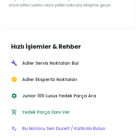
önce lütfen üretici veya yetkili satıcıyla iletişime geçin.
Hızlı İşlemler & Rehber
Adler Servis Noktaları Bul
build
Adler Ekspertiz Noktaları
verified
Junior 100 Luxus Yedek Parça Ara
settings
Yedek Parça İlanı Ver
add_shopping_cart
Bu Motoru Sen Düzelt / Katkıda Bulun
edit_note