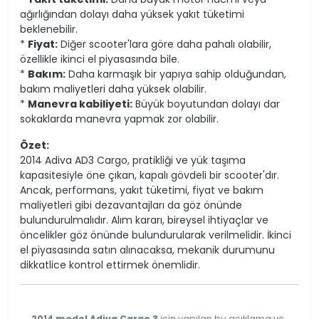
ağırlığından dolayı daha yüksek yakıt tüketimi
beklenebilir.
*
Fiyat:
Diğer scooter'lara göre daha pahalı olabilir,
özellikle ikinci el piyasasında bile.
*
Bakım:
Daha karmaşık bir yapıya sahip olduğundan,
bakım maliyetleri daha yüksek olabilir.
*
Manevra kabiliyeti:
Büyük boyutundan dolayı dar
sokaklarda manevra yapmak zor olabilir.
Özet:
2014 Adiva AD3 Cargo, pratikliği ve yük taşıma
kapasitesiyle öne çıkan, kapalı gövdeli bir scooter'dır.
Ancak, performans, yakıt tüketimi, fiyat ve bakım
maliyetleri gibi dezavantajları da göz önünde
bulundurulmalıdır. Alım kararı, bireysel ihtiyaçlar ve
öncelikler göz önünde bulundurularak verilmelidir. İkinci
el piyasasında satın alınacaksa, mekanik durumunu
dikkatlice kontrol ettirmek önemlidir.
2014 model Adiva Cargo 3
için yapılan bu açıklama ve