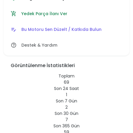
Yedek Parça İlanı Ver
add_shopping_cart
Bu Motoru Sen Düzelt / Katkıda Bulun
edit_note
Destek & Yardım
help_outline
Görüntülenme İstatistikleri
Toplam
69
Son 24 Saat
1
Son 7 Gün
2
Son 30 Gün
7
Son 365 Gün
59