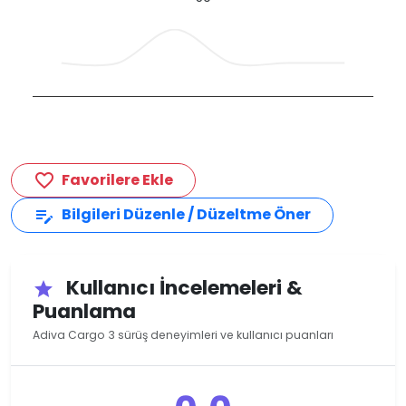
Favorilere Ekle
favorite_border
Bilgileri Düzenle / Düzeltme Öner
edit_note
Kullanıcı İncelemeleri &
star
Puanlama
Adiva Cargo 3 sürüş deneyimleri ve kullanıcı puanları