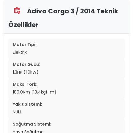
Adiva Cargo 3 / 2014 Teknik
assignment_add
Özellikler
Motor Tipi:
Elektrik
Motor Gücü:
1.3HP (1.0kW)
Maks. Tork:
180.0Nm (18.4kgf-m)
Yakıt Sistemi:
NULL
Soğutma Sistemi:
Hava Soğutma