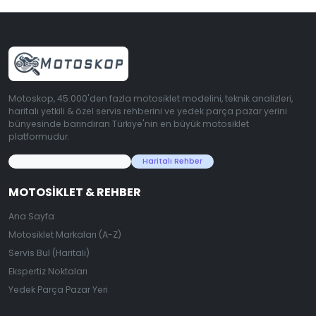
Motoskop, 45.000'den fazla motosiklet modelini, teknik analizleri,
haritalı yetkili & özel servis rehberini ve yedek parça pazar yerini
bünyesinde barındıran Türkiye'nin en büyük motosiklet
platformudur.
45.000+ Motosiklet Verisi
Haritalı Rehber
MOTOSIKLET & REHBER
Ana Sayfa
Motosiklet Markaları (A-Z)
Servis Bul (Haritalı)
Ekspertiz Noktaları
Yedek Parça Pazar Yeri