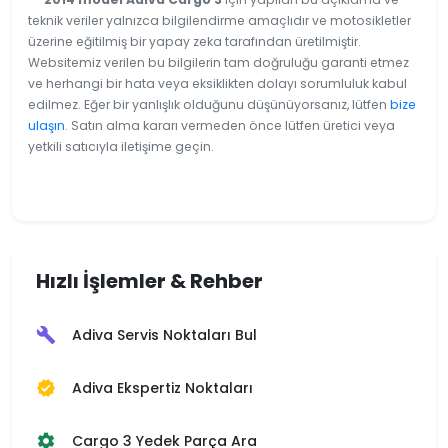
teknik veriler yalnızca bilgilendirme amaçlıdır ve motosikletler
üzerine eğitilmiş bir yapay zeka tarafından üretilmiştir.
Websitemiz verilen bu bilgilerin tam doğruluğu garanti etmez
ve herhangi bir hata veya eksiklikten dolayı sorumluluk kabul
edilmez. Eğer bir yanlışlık olduğunu düşünüyorsanız, lütfen
bize
ulaşın
. Satın alma kararı vermeden önce lütfen üretici veya
yetkili satıcıyla iletişime geçin.
Hızlı İşlemler & Rehber
Adiva Servis Noktaları Bul
build
Adiva Ekspertiz Noktaları
verified
Cargo 3 Yedek Parça Ara
settings