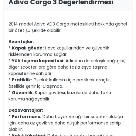
Adiva Cargo 3 Değerlendirmesi
2014 model Adiva AD3 Cargo motosikleti hakkında genel
bir özet şu şekilde olabilir:
Avantajlar:
*
Kapalı gövde:
Hava koşullarından ve güvenlik
risklerinden korunma sağlar.
*
Yük taşıma kapasitesi:
Adından da anlaşılacağı gibi,
diğer scooter'lara göre daha fazla eşya taşıma
kapasitesine sahiptir.
*
Pratiklik:
Günlük kullanım için pratik bir araçtır,
özellikle şehir içi ulaşımda.
*
Güvenlik:
Kapalı gövdesi, kazalarda daha fazla
koruma sağlayabilir.
Dezavantajlar:
*
Performans:
Daha büyük ve ağır bir scooter olduğu
için, daha az çevik ve daha düşük performansa sahip
olabilir.
*
Yakıt tüketimi:
Daha büyük motor hacmi veya