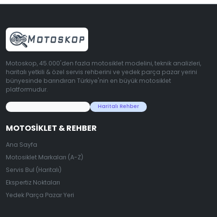
Motoskop, 45.000'den fazla motosiklet modelini, teknik analizleri,
haritalı yetkili & özel servis rehberini ve yedek parça pazar yerini
bünyesinde barındıran Türkiye'nin en büyük motosiklet
platformudur.
45.000+ Motosiklet Verisi
Haritalı Rehber
MOTOSIKLET & REHBER
Ana Sayfa
Motosiklet Markaları (A-Z)
Servis Bul (Haritalı)
Ekspertiz Noktaları
Yedek Parça Pazar Yeri