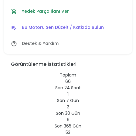
Yedek Parça İlanı Ver
add_shopping_cart
Bu Motoru Sen Düzelt / Katkıda Bulun
edit_note
Destek & Yardım
help_outline
Görüntülenme İstatistikleri
Toplam
66
Son 24 Saat
1
Son 7 Gün
2
Son 30 Gün
6
Son 365 Gün
53