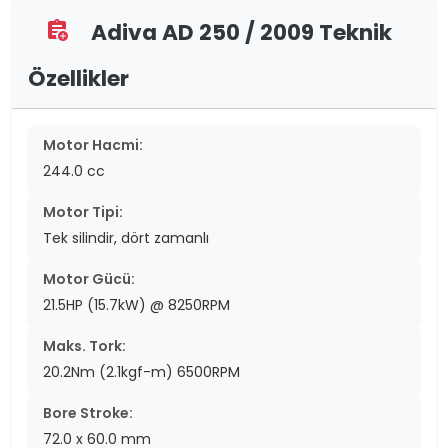
Adiva AD 250 / 2009 Teknik
assignment_add
Özellikler
Motor Hacmi:
244.0 cc
Motor Tipi:
Tek silindir, dört zamanlı
Motor Gücü:
21.5HP (15.7kW) @ 8250RPM
Maks. Tork:
20.2Nm (2.1kgf-m) 6500RPM
Bore Stroke:
72.0 x 60.0 mm