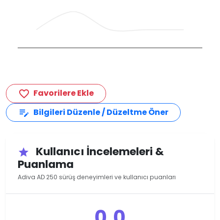
Favorilere Ekle
favorite_border
Bilgileri Düzenle / Düzeltme Öner
edit_note
Kullanıcı İncelemeleri &
star
Puanlama
Adiva AD 250 sürüş deneyimleri ve kullanıcı puanları
0.0