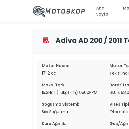
Ana
Ma
Sayfa
Adiva AD 200 / 2011 T
assignment_add
two_wheel
two_wheel
two_wheel
Motor Hacmi:
Motor Tip
171.2 cc
Tek silind
two_wheel
Maks. Tork:
Bore Stro
two_wheel
15.3Nm (1.6kgf-m) 6500RPM
61.0 x 58
two_wheel
Soğutma Sistemi:
Vites Tipi
two_wheel
Sıvı Soğutma
Otomatik
two_wheel
Kuru Ağırlık:
Güç/Ağırl