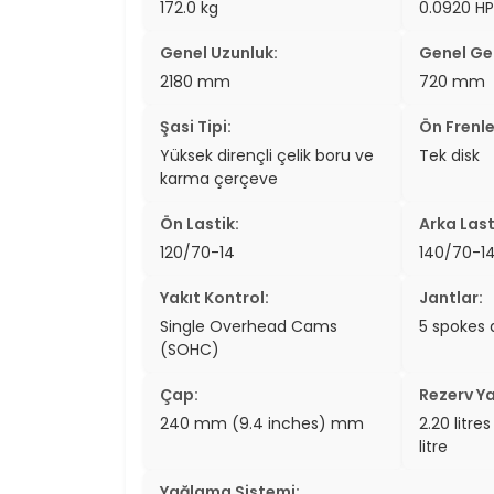
172.0 kg
0.0920 HP
two_wheel
Genel Uzunluk:
Genel Gen
two_wheel
2180 mm
720 mm
grid_vi
Şasi Tipi:
Ön Frenle
Yüksek dirençli çelik boru ve
Tek disk
sear
karma çerçeve
Ön Lastik:
Arka Last
120/70-14
140/70-1
Yakıt Kontrol:
Jantlar:
Single Overhead Cams
5 spokes 
(SOHC)
Çap:
Rezerv Ya
240 mm (9.4 inches) mm
2.20 litre
litre
Yağlama Sistemi: