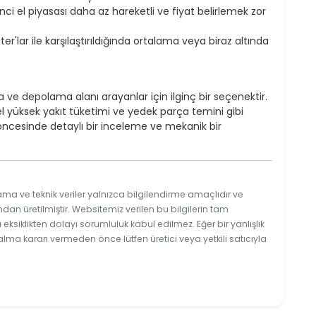
nci el piyasası daha az hareketli ve fiyat belirlemek zor
'lar ile karşılaştırıldığında ortalama veya biraz altında
ve depolama alanı arayanlar için ilginç bir seçenektir.
yel yüksek yakıt tüketimi ve yedek parça temini gibi
öncesinde detaylı bir inceleme ve mekanik bir
ama ve teknik veriler yalnızca bilgilendirme amaçlıdır ve
ndan üretilmiştir. Websitemiz verilen bu bilgilerin tam
ksiklikten dolayı sorumluluk kabul edilmez. Eğer bir yanlışlık
 alma kararı vermeden önce lütfen üretici veya yetkili satıcıyla