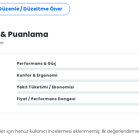
 Düzenle / Düzeltme Öner
i & Puanlama
rı
Performans & Güç
Konfor & Ergonomi
Yakıt Tüketimi / Ekonomisi
Fiyat / Performans Dengesi
et için henüz kullanıcı incelemesi eklenmemiş. İlk değerlendirmey