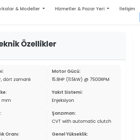
rkalar & Modeller
Hizmetler & Pazar Yeri
İletişim
build
eknik Özellikler
er
settings
er
add_circle
er
i:
Motor Gücü:
ir, dört zamanlı
15.8HP (11.5kW) @ 7500RPM
er
ke:
Yakıt Sistemi:
er
.0 mm
Enjeksiyon
er
:
Şanzıman:
er
CVT with automatic clutch
er
ık Oranı:
Genel Yükseklik: