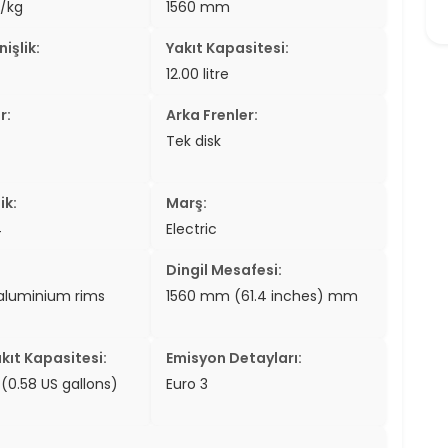
/kg
1560 mm
er
işlik:
Yakıt Kapasitesi:
er
12.00 litre
ew
r:
Arka Frenler:
Tek disk
ch
ik:
Marş:
4
Electric
Dingil Mesafesi:
aluminium rims
1560 mm (61.4 inches) mm
kıt Kapasitesi:
Emisyon Detayları:
s (0.58 US gallons)
Euro 3