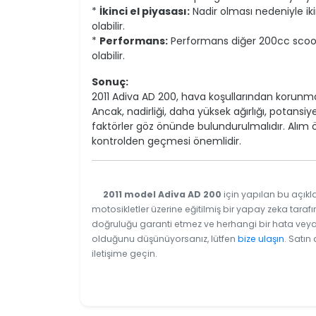
*
İkinci el piyasası:
Nadir olması nedeniyle iki
olabilir.
*
Performans:
Performans diğer 200cc scooter
olabilir.
Sonuç:
2011 Adiva AD 200, hava koşullarından korunma 
Ancak, nadirliği, daha yüksek ağırlığı, potansi
faktörler göz önünde bulundurulmalıdır. Alım 
kontrolden geçmesi önemlidir.
2011 model Adiva AD 200
için yapılan bu açıkl
motosikletler üzerine eğitilmiş bir yapay zeka tarafı
doğruluğu garanti etmez ve herhangi bir hata veya e
olduğunu düşünüyorsanız, lütfen
bize ulaşın
. Satın
iletişime geçin.