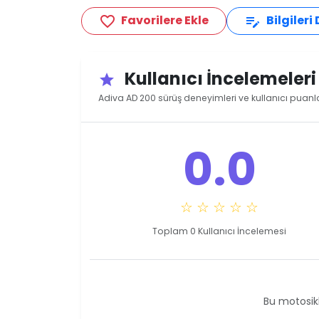
Favorilere Ekle
Bilgileri
favorite_border
edit_note
Kullanıcı İncelemeler
star
Adiva AD 200 sürüş deneyimleri ve kullanıcı puanla
0.0
☆ ☆ ☆ ☆ ☆
Toplam 0 Kullanıcı İncelemesi
Bu motosikl