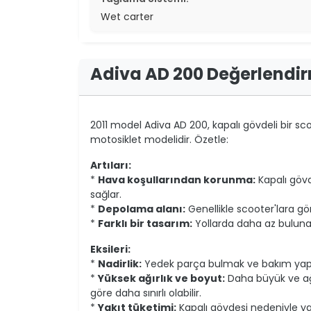
Wet carter
Adiva AD 200 Değerlendi
2011 model Adiva AD 200, kapalı gövdeli bir sc
motosiklet modelidir. Özetle:
Artıları:
*
Hava koşullarından korunma:
Kapalı göv
sağlar.
*
Depolama alanı:
Genellikle scooter'lara gö
*
Farklı bir tasarım:
Yollarda daha az bulunan,
Eksileri:
*
Nadirlik:
Yedek parça bulmak ve bakım yaptı
*
Yüksek ağırlık ve boyut:
Daha büyük ve ağı
göre daha sınırlı olabilir.
*
Yakıt tüketimi:
Kapalı gövdesi nedeniyle yak