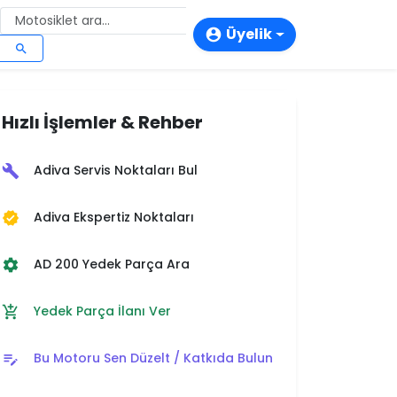
Üyelik
account_circle
search
login
person_add
Hızlı İşlemler & Rehber
storefront
Adiva Servis Noktaları Bul
build
Adiva Ekspertiz Noktaları
verified
AD 200 Yedek Parça Ara
settings
Yedek Parça İlanı Ver
add_shopping_cart
Bu Motoru Sen Düzelt / Katkıda Bulun
edit_note