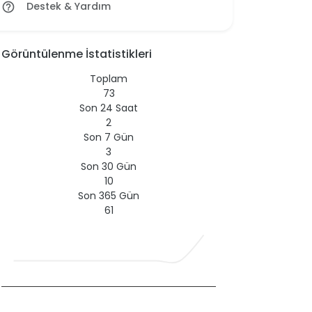
Destek & Yardım
help_outline
Görüntülenme İstatistikleri
Toplam
73
Son 24 Saat
2
Son 7 Gün
3
Son 30 Gün
10
Son 365 Gün
61