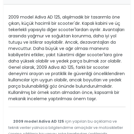
2009 model Adiva AD 125, alışılmadık bir tasarımla öne
çıkan, küçük hacimli bir scooter'dır. Kapalı kabini ve üç
tekerlekli yapısıyla diğer scooter'lardan ayrılır. Avantajları
arasında yağmur ve soğuktan korunma, daha iyi yol
tutuşu ve istikrar sayılabilir. Ancak, dezavantajları da
mevcuttur. Daha büyük ve ağır olması manevra
kabiliyetini etkiler, yakıt tüketimi diğer scooter'lara göre
daha yüksek olabilir ve yedek parça bulmak zor olabilir.
Genel olarak, 2009 Adiva AD 125, farklı bir scooter
deneyimi arayan ve pratiklik ile güvenliği önceliklendiren
kullanıcılar için uygun olabilir, ancak boyutları ve yedek
parça bulunabilirliği göz önünde bulundurulmalıdır.
Kullanılmış bir örnek satın almadan önce, kapsamlı bir
mekanik inceleme yaptırılması önem taşır.
2009 model Adiva AD 125
için yapılan bu açıklama ve
teknik veriler yalnızca bilgilendirme amaçlıdır ve motosikletler
üzerine eğitilmiş bir yapay zeka tarafından üretilmiştir.