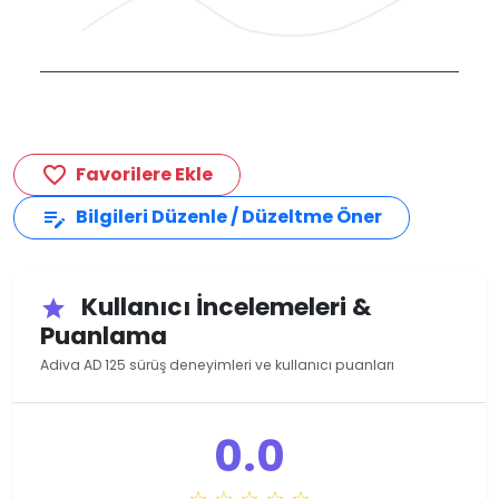
Favorilere Ekle
favorite_border
Bilgileri Düzenle / Düzeltme Öner
edit_note
Kullanıcı İncelemeleri &
star
Puanlama
Adiva AD 125 sürüş deneyimleri ve kullanıcı puanları
0.0
☆ ☆ ☆ ☆ ☆