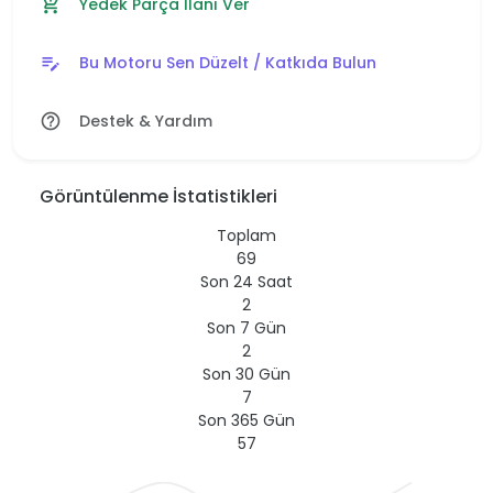
Yedek Parça İlanı Ver
add_shopping_cart
Bu Motoru Sen Düzelt / Katkıda Bulun
edit_note
Destek & Yardım
help_outline
Görüntülenme İstatistikleri
Toplam
69
Son 24 Saat
2
Son 7 Gün
2
Son 30 Gün
7
Son 365 Gün
57