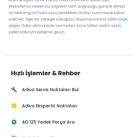
Websitemiz verilen bu bilgilerin tam doğruluğu garanti etmez
ve herhangi bir hata veya eksiklikten dolayı sorumluluk kabul
edilmez. Eğer bir yanlışlık olduğunu düşünüyorsanız, lütfen
bize
ulaşın
. Satın alma kararı vermeden önce lütfen üretici veya
yetkili satıcıyla iletişime geçin.
Hızlı İşlemler & Rehber
Adiva Servis Noktaları Bul
build
Adiva Ekspertiz Noktaları
verified
AD 125 Yedek Parça Ara
settings