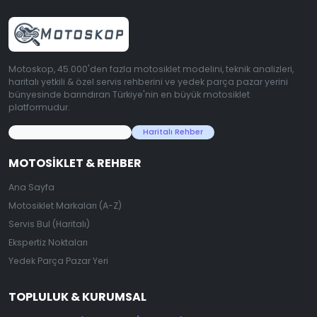
Motoskop, 45.000'den fazla motosiklet modelini, teknik analizleri,
haritalı yetkili & özel servis rehberini ve yedek parça pazar yerini
bünyesinde barındıran Türkiye'nin en büyük motosiklet
platformudur.
45.000+ Motosiklet Verisi
Haritalı Rehber
MOTOSIKLET & REHBER
Ana Sayfa
Motosiklet Markaları (A-Z)
Servis Bul (Haritalı)
Ekspertiz Noktaları
Yedek Parça Pazar Yeri
TOPLULUK & KURUMSAL