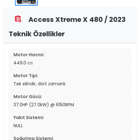
Access Xtreme X 480 / 2023
assignment_add
Teknik Özellikler
Motor Hacmi:
449.0 cc
Motor Tipi:
Tek silindir, dört zamanlı
Motor Gücü:
37.0HP (27.0kW) @ 6150RPM
Yakıt Sistemi:
NULL
Soğutma Sistemi: