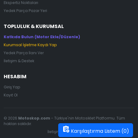
Ekspertiz Noktaları
Yedek Parça Pazar Yeri
TOPLULUK & KURUMSAL
Katkıda Bulun (Motor Ekle/Düzenle)
Kurumsal İşletme Kaydı Yap
Yedek Parça İlanı Ver
İletişim & Destek
HESABIM
Giriş Yap
Kayıt Ol
© 2026
Motoskop.com
- Türkiye'nin Motosiklet Platformu. Tüm
hakları saklıdır.
assignment_add
Karşılaştırma Listem (
0
)
İletişim
|
Gizlilik Politikası