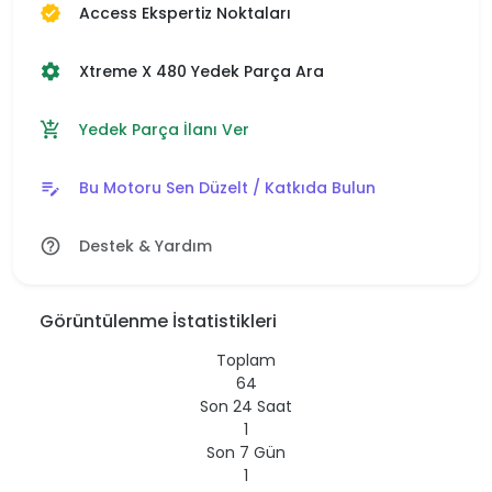
Access Ekspertiz Noktaları
verified
Xtreme X 480 Yedek Parça Ara
settings
Yedek Parça İlanı Ver
add_shopping_cart
Bu Motoru Sen Düzelt / Katkıda Bulun
edit_note
Destek & Yardım
help_outline
Görüntülenme İstatistikleri
Toplam
64
Son 24 Saat
1
Son 7 Gün
1