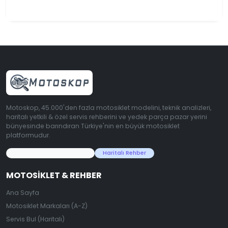
Motoskop, 45.000'den fazla motosiklet modelini, teknik analizleri,
haritalı yetkili & özel servis rehberini ve yedek parça pazar yerini
bünyesinde barındıran Türkiye'nin en büyük motosiklet
platformudur.
45.000+ Motosiklet Verisi
Haritalı Rehber
MOTOSIKLET & REHBER
Ana Sayfa
Motosiklet Markaları (A-Z)
Servis Bul (Haritalı)