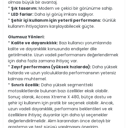
olması büyük bir avantaj.
*
Şık tasarım:
Modern ve çekici bir görünüme sahip.
*
LED farlar:
Daha iyi görüş imkanı sağlıyor.
*
Şehir içi kullanım için yeterli performans:
Günlük
kullanım ihtiyaçlarını karşılayabilecek güçte.
Olumsuz Yönleri:
*
Kalite ve dayanıklılık:
Bazı kullanıcı yorumlarında
kalite ve dayanıklılık konusunda endişeler dile
getirilmekte. Uzun vadeli performansını değerlendirmek
için daha fazla zamana ihtiyaç var.
*
Zayıf performans (yüksek hızlarda):
Daha yüksek
hızlarda ve uzun yolculuklarda performansının yetersiz
kalması muhtemel.
*
Sınırlı özellik:
Daha yüksek segmentteki
motosikletlerde bulunan bazı özellikler eksik olabilir.
Sonuç olarak, Access Xtreme X 480, bütçe dostu ve
şehir içi kullanım için pratik bir seçenek olabilir. Ancak,
uzun vadeli dayanıklılık, performans beklentileri ve ek
özelliklere ihtiyaç duyanlar için daha iyi seçenekler
değerlendirilmelidir. Alım kararından önce detaylı bir
araştırma ve test sürüşü yapılmasını öneririm.