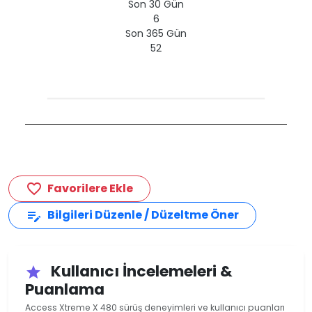
Son 30 Gün
6
Son 365 Gün
52
Favorilere Ekle
favorite_border
Bilgileri Düzenle / Düzeltme Öner
edit_note
Kullanıcı İncelemeleri &
star
Puanlama
Access Xtreme X 480 sürüş deneyimleri ve kullanıcı puanları