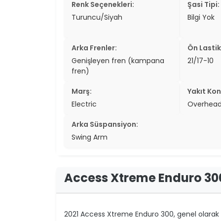
Renk Seçenekleri:
Şasi Tipi:
Turuncu/Siyah
Bilgi Yok
Arka Frenler:
Ön Lastik
Genişleyen fren (kampana
21/17-10
fren)
Marş:
Yakıt Kon
Electric
Overhea
Arka Süspansiyon:
Swing Arm
Access Xtreme Enduro 30
2021 Access Xtreme Enduro 300, genel olarak g