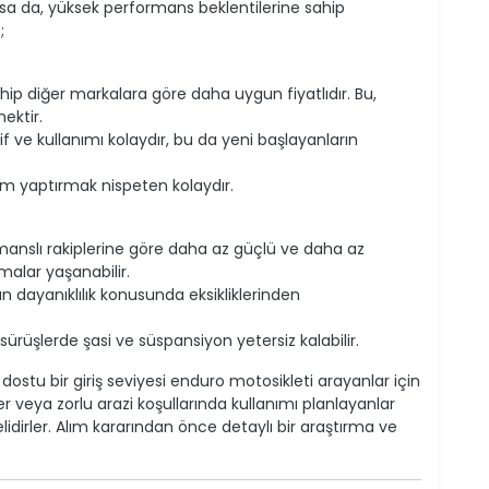
 olsa da, yüksek performans beklentilerine sahip
;
ahip diğer markalara göre daha uygun fiyatlıdır. Bu,
ektir.
f ve kullanımı kolaydır, bu da yeni başlayanların
m yaptırmak nispeten kolaydır.
anslı rakiplerine göre daha az güçlü ve daha az
lamalar yaşanabilir.
ın dayanıklılık konusunda eksikliklerinden
ürüşlerde şasi ve süspansiyon yetersiz kalabilir.
stu bir giriş seviyesi enduro motosikleti arayanlar için
ler veya zorlu arazi koşullarında kullanımı planlayanlar
idirler. Alım kararından önce detaylı bir araştırma ve