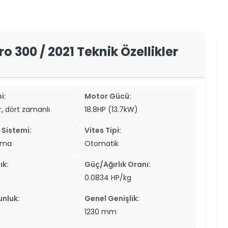
er
er
 300 / 2021 Teknik Özellikler
ew
ch
i:
Motor Gücü:
ir, dört zamanlı
18.8HP (13.7kW)
Sistemi:
Vites Tipi:
tma
Otomatik
ık:
Güç/Ağırlık Oranı:
0.0834 HP/kg
unluk:
Genel Genişlik:
1230 mm