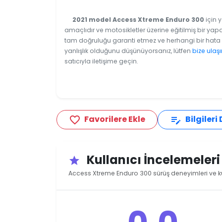
2021 model Access Xtreme Enduro 300
için 
amaçlıdır ve motosikletler üzerine eğitilmiş bir yapa
tam doğruluğu garanti etmez ve herhangi bir hata v
yanlışlık olduğunu düşünüyorsanız, lütfen
bize ulaşı
satıcıyla iletişime geçin.
Favorilere Ekle
Bilgileri
favorite_border
edit_note
Kullanıcı İncelemeler
star
Access Xtreme Enduro 300 sürüş deneyimleri ve ku