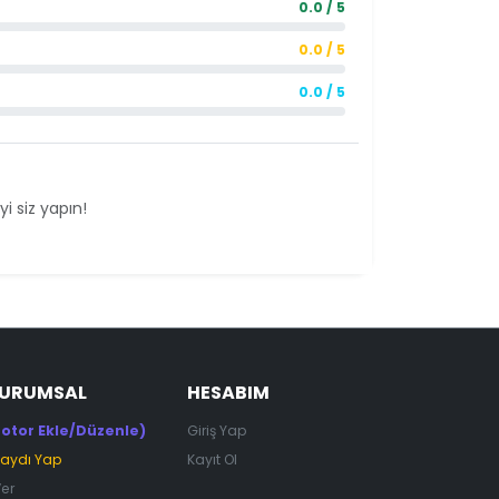
0.0 / 5
0.0 / 5
0.0 / 5
i siz yapın!
KURUMSAL
HESABIM
otor Ekle/Düzenle)
Giriş Yap
Kaydı Yap
Kayıt Ol
Ver