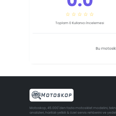
0.0
☆ ☆ ☆ ☆ ☆
Toplam 0 Kullanıcı İncelemesi
Bu motosikl
Motoskop, 45.000'den fazla motosiklet modelini, tekn
analizleri, haritalı yetkili & özel servis rehberini ve yede