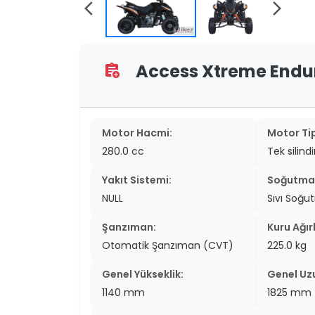
arrow_back_ios
arrow_forward_ios
two_wheel
two_wheel
Access Xtreme Enduro
assignment_add
grid_vi
sear
Motor Hacmi:
Motor Tip
280.0 cc
Tek silind
Yakıt Sistemi:
Soğutma 
NULL
Sıvı Soğu
Şanzıman:
Kuru Ağırl
Otomatik Şanzıman (CVT)
225.0 kg
Genel Yükseklik:
Genel Uz
1140 mm
1825 mm