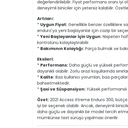
değerlendirilebilir. Fiyat performans oranı iyi
deneyimli biniciler için yetersiz kalabilir. Özetle
Artıları:
*
Uygun Fiyat:
Genellikle benzer özelliklere s
enduro'ya yeni başlayanlar için cazip bir seçen
*
Yeni Başlayanlar İçin Uygun:
Nispeten hafi
kontrolünü kolaylaştırabilir.
*
Bakımının Kolaylığı:
Parça bulmak ve bakı
Eksileri:
*
Performans:
Daha güçlü ve yüksek perform
dayanıklı olabilir. Zorlu arazi koşullarında sınır
*
Kalite:
Bazı kullanıcı yorumları, bazı parçalar
bahsetmektedir.
*
Şasi ve Süspansiyon:
Yüksek performanslı s
Özet:
2021 Access Xtreme Enduro 300, bütçe do
iyi bir seçenek olabilir. Ancak, deneyimli binici
daha güçlü ve dayanıklı bir model tercih etmel
mümkünse test sürüşü yapılması önerilir.