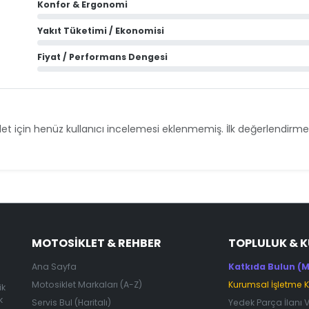
Konfor & Ergonomi
Yakıt Tüketimi / Ekonomisi
Fiyat / Performans Dengesi
et için henüz kullanıcı incelemesi eklenmemiş. İlk değerlendirmey
MOTOSIKLET & REHBER
TOPLULUK & 
Ana Sayfa
Katkıda Bulun (M
Motosiklet Markaları (A-Z)
Kurumsal İşletme 
ik
k
Servis Bul (Haritalı)
Yedek Parça İlanı 