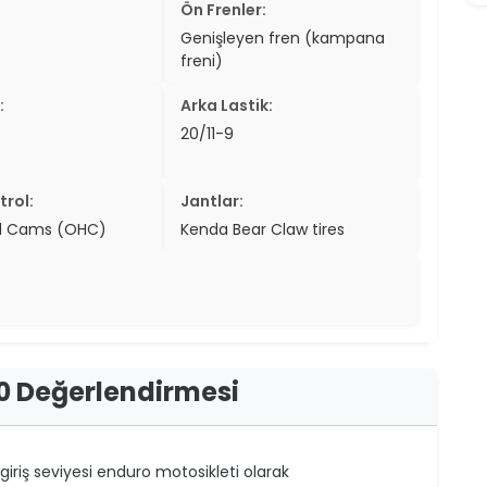
Ön Frenler:
Genişleyen fren (kampana
freni)
:
Arka Lastik:
20/11-9
trol:
Jantlar:
d Cams (OHC)
Kenda Bear Claw tires
0 Değerlendirmesi
iriş seviyesi enduro motosikleti olarak