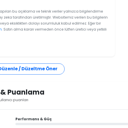
yapılan bu açıklama ve teknik veriler yalnızca bilgilendirme
y zeka tarafından üretilmiştir. Websitemiz verilen bu bilgilerin
eya eksiklikten dolayı sorumluluk kabul edilmez. Eğer bir
n
. Satın alma kararı vermeden önce lütfen üretici veya yetkili
 Düzenle / Düzeltme Öner
i & Puanlama
llanıcı puanları
Performans & Güç