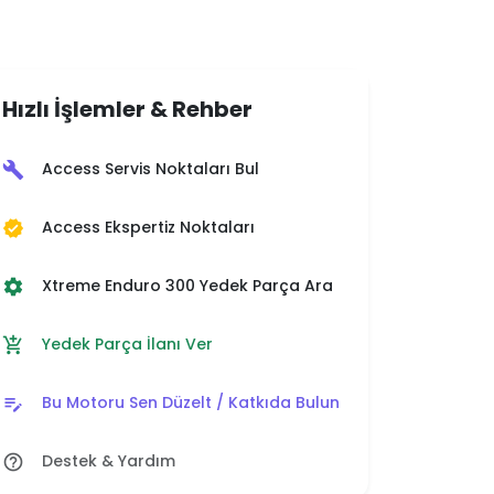
Hızlı İşlemler & Rehber
Access Servis Noktaları Bul
build
Access Ekspertiz Noktaları
verified
Xtreme Enduro 300 Yedek Parça Ara
settings
Yedek Parça İlanı Ver
add_shopping_cart
Bu Motoru Sen Düzelt / Katkıda Bulun
edit_note
Destek & Yardım
help_outline