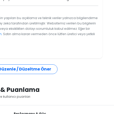
in yapılan bu açıklama ve teknik veriler yalnızca bilgilendirme
y zeka tarafından üretilmiştir. Websitemiz verilen bu bilgilerin
eya eksiklikten dolayı sorumluluk kabul edilmez. Eğer bir
n
. Satın alma kararı vermeden önce lütfen üretici veya yetkili
 Düzenle / Düzeltme Öner
i & Puanlama
 kullanıcı puanları
Performans & Güç