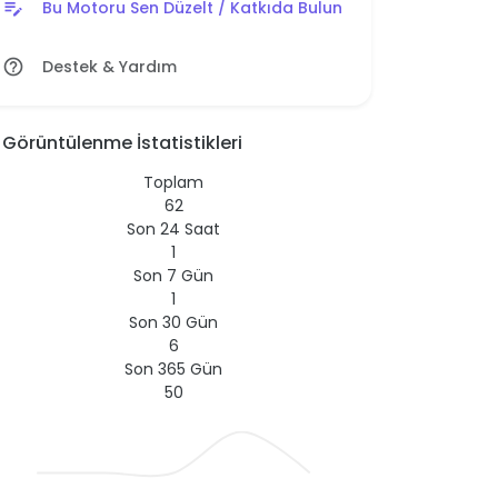
Bu Motoru Sen Düzelt / Katkıda Bulun
edit_note
Destek & Yardım
help_outline
Görüntülenme İstatistikleri
Toplam
62
Son 24 Saat
1
Son 7 Gün
1
Son 30 Gün
6
Son 365 Gün
50