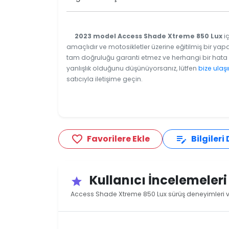
2023 model Access Shade Xtreme 850 Lux
iç
amaçlıdır ve motosikletler üzerine eğitilmiş bir yapa
tam doğruluğu garanti etmez ve herhangi bir hata v
yanlışlık olduğunu düşünüyorsanız, lütfen
bize ulaşı
satıcıyla iletişime geçin.
Favorilere Ekle
Bilgileri
favorite_border
edit_note
Kullanıcı İncelemeler
star
Access Shade Xtreme 850 Lux sürüş deneyimleri ve