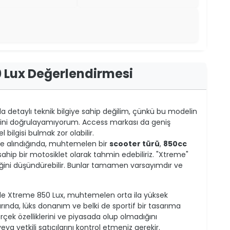
 Lux Değerlendirmesi
detaylı teknik bilgiye sahip değilim, çünkü bu modelin
erini doğrulayamıyorum. Access markası da geniş
bilgisi bulmak zor olabilir.
e alındığında, muhtemelen bir
scooter türü
,
850cc
ahip bir motosiklet olarak tahmin edebiliriz. "Xtreme"
iğini düşündürebilir. Bunlar tamamen varsayımdır ve
e Xtreme 850 Lux, muhtemelen orta ila yüksek
nda, lüks donanım ve belki de sportif bir tasarıma
rçek özelliklerini ve piyasada olup olmadığını
ya yetkili satıcılarını kontrol etmeniz gerekir.