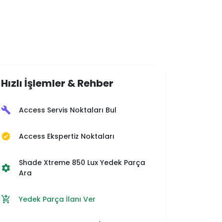
Hızlı İşlemler & Rehber
Access Servis Noktaları Bul
build
Access Ekspertiz Noktaları
verified
Shade Xtreme 850 Lux Yedek Parça
settings
Ara
Yedek Parça İlanı Ver
add_shopping_cart