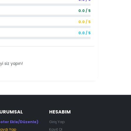
0.0 / 5
0.0 / 5
0.0 / 5
i siz yapın!
KURUMSAL
HESABIM
otor Ekle/Düzenle)
Giriş Yap
Kaydı Yap
Kayıt Ol