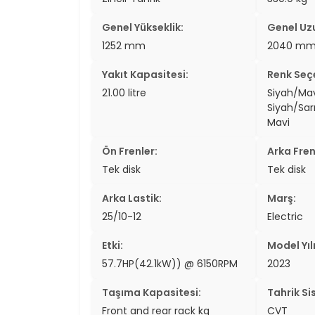
Genel Yükseklik:
Genel Uz
1252 mm
2040 m
Yakıt Kapasitesi:
Renk Seçe
21.00 litre
Siyah/Mavi
Siyah/Sarı
Mavi
Ön Frenler:
Arka Fren
Tek disk
Tek disk
Arka Lastik:
Marş:
25/10-12
Electric
Etki:
Model Yılı
57.7HP(42.1kW)) @ 6150RPM
2023
Taşıma Kapasitesi:
Tahrik Si
Front and rear rack kg
CVT