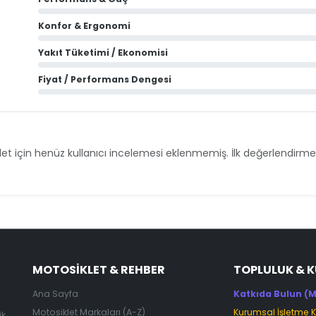
Konfor & Ergonomi
Yakıt Tüketimi / Ekonomisi
Fiyat / Performans Dengesi
et için henüz kullanıcı incelemesi eklenmemiş. İlk değerlendirmey
MOTOSIKLET & REHBER
TOPLULUK & 
Ana Sayfa
Katkıda Bulun (M
Motosiklet Markaları (A-Z)
Kurumsal İşletme 
ik