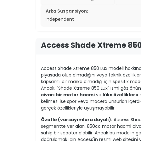
Arka Süspansiyon:
Independent
Access Shade Xtreme 850
Access Shade Xtreme 850 Lux modeli hakkında 
piyasada olup olmadığını veya teknik özellikl
kapsamlı bir marka olmadığı için spesifik model 
Ancak, "Shade Xtreme 850 Lux" ismi göz önün
civarı bir motor hacmi
ve
lüks özelliklere
s
kelimesi ise spor veya macera unsurları içerd
gerçek özellikleriyle uyuşmayabilir.
Özetle (varsayımlara dayalı):
Access Shad
segmentte yer alan, 850cc motor hacmi civarı
sahip bir scooter olabilir. Ancak bu modelin ge
doğrulamak için Access'in resmi web sitesini ve