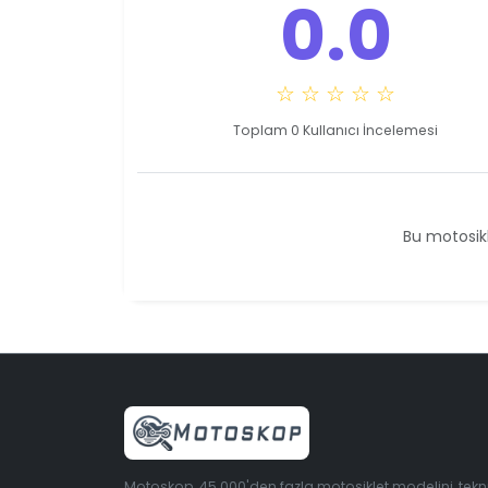
0.0
☆ ☆ ☆ ☆ ☆
Toplam 0 Kullanıcı İncelemesi
Bu motosikl
Motoskop, 45.000'den fazla motosiklet modelini, tekn