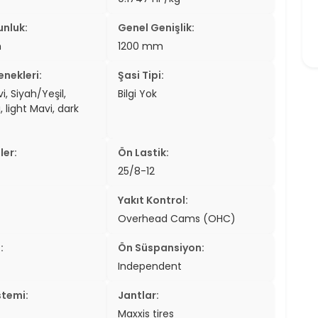
unluk:
Genel Genişlik:
m
1200 mm
nekleri:
Şasi Tipi:
, Siyah/Yeşil,
Bilgi Yok
, light Mavi, dark
ler:
Ön Lastik:
25/8-12
Yakıt Kontrol:
Overhead Cams (OHC)
:
Ön Süspansiyon:
Independent
stemi:
Jantlar:
Maxxis tires