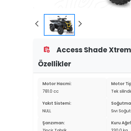
two_wheel
two_wheel
arrow_back_ios
arrow_forward_ios
grid_vi
sear
Access Shade Xtreme
assignment_add
Özellikler
Motor Hacmi:
Motor Tip
781.0 cc
Tek silind
Yakıt Sistemi:
Soğutma 
NULL
Sıvı Soğu
Şanzıman:
Kuru Ağırl
Zincir Tahrik
330.0 kg