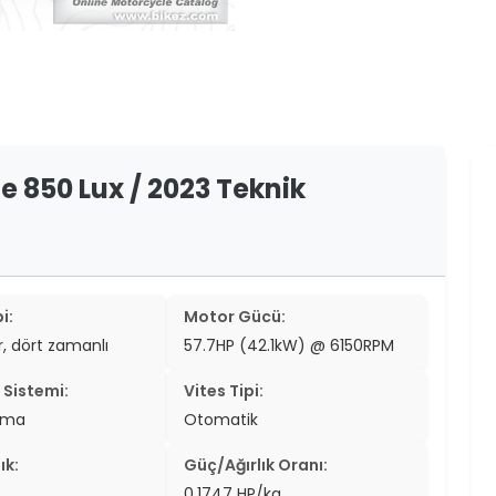
er
er
ew
ch
 850 Lux / 2023 Teknik
i:
Motor Gücü:
ir, dört zamanlı
57.7HP (42.1kW) @ 6150RPM
Sistemi:
Vites Tipi:
tma
Otomatik
ık:
Güç/Ağırlık Oranı:
0.1747 HP/kg